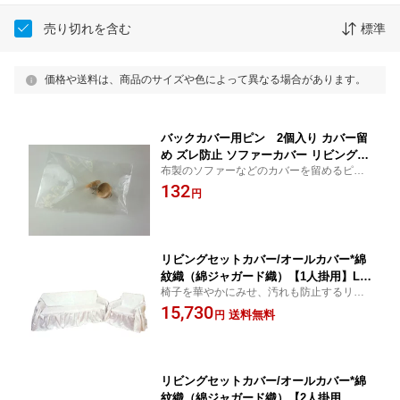
売り切れを含む
標準
価格や送料は、商品のサイズや色によって異なる場合があります。
バックカバー用ピン 2個入り カバー留
め ズレ防止 ソファーカバー リビングセ
布製のソファーなどのカバーを留めるピン
ットカバー用 留め具
です！
132
円
リビングセットカバー/オールカバー*綿
紋織（綿ジャガード織）【1人掛用】LA
椅子を華やかにみせ、汚れも防止するリビ
140-1【こちらの商品は受注生産です】
ングセットカバー！
15,730
椅子カバー 日本製
送料無料
円
リビングセットカバー/オールカバー*綿
紋織（綿ジャガード織）【2人掛用 ソ