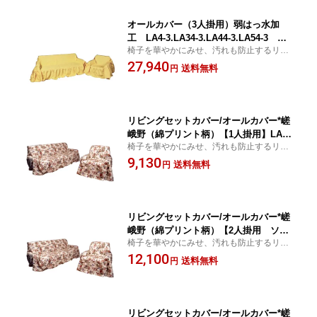
オールカバー（3人掛用）弱はっ水加
工 LA4-3.LA34-3.LA44-3.LA54-3 ソ
椅子を華やかにみせ、汚れも防止するリビ
ファカバー【こちらの商品は受注生産で
ングセットカバー！
27,940
す】 椅子カバー 日本製
送料無料
円
リビングセットカバー/オールカバー*嵯
峨野（綿プリント柄）【1人掛用】LA87
椅子を華やかにみせ、汚れも防止するリビ
-1【こちらの商品は受注生産です】 椅子
ングセットカバー！
9,130
カバー 日本製
送料無料
円
リビングセットカバー/オールカバー*嵯
峨野（綿プリント柄）【2人掛用 ソフ
椅子を華やかにみせ、汚れも防止するリビ
ァベッドカバー】LA87-2【こちらの商
ングセットカバー！
12,100
品は受注生産です】 椅子カバー 日本
送料無料
円
製
リビングセットカバー/オールカバー*嵯