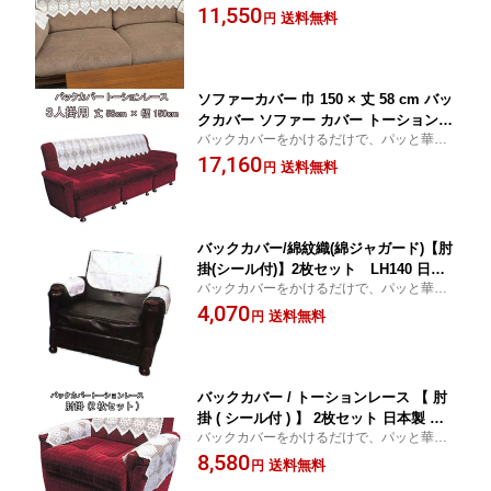
か！高級ソファーに早変わり☆★☆
11,550
椅子カバー チェアカバー 高級 高見え
送料無料
円
おしゃれ オシャレ 日本製 送料無料 応
接室 会議室 会社 学校
ソファーカバー 巾 150 × 丈 58 cm バッ
クカバー ソファー カバー トーションレ
バックカバーをかけるだけで、パッと華や
ース レース 3人掛用 3人掛 イスカバー
か！高級ソファーに早変わり☆★☆
17,160
椅子カバー チェアカバー 高級 高見え
送料無料
円
おしゃれ オシャレ 日本製 送料無料 応
接室 会議室 会社 学校
バックカバー/綿紋織(綿ジャガード)【肘
掛(シール付)】2枚セット LH140 日本
バックカバーをかけるだけで、パッと華や
製
か！高級ソファーに早変わり☆★☆
4,070
送料無料
円
バックカバー / トーションレース 【 肘
掛 ( シール付 ) 】 2枚セット 日本製 送
バックカバーをかけるだけで、パッと華や
料無料 汚れ防止 高級 生地 綿 肘置きカ
か！高級ソファーに早変わり☆★☆
8,580
バー ソファーカバー
送料無料
円