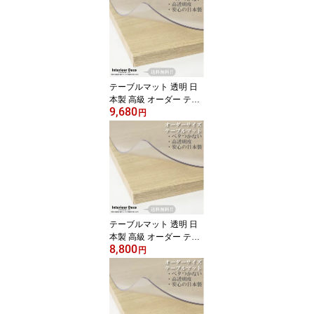
ット透明 ダイニングテー
ブルマット リビング テ
ーブルマット 2mm厚 75
0mm ( 75cm )×1100mm (
110cm )以内 柘産業株式
会社
テーブルマット 透明 日
本製 高級 オーダー テー
9,680
ブルクロス 非転写加工
円
ビニールマット デスクマ
ット透明 ダイニングテー
ブルマット リビング テ
ーブルマット 2mm厚 75
0mm ( 75cm )×1000mm (
100cm )以内 柘産業株式
会社
テーブルマット 透明 日
本製 高級 オーダー テー
8,800
ブルクロス 非転写加工
円
ビニールマット デスクマ
ット透明 ダイニングテー
ブルマット リビング テ
ーブルマット 2mm厚 55
0mm ( 55cm )×1100mm (