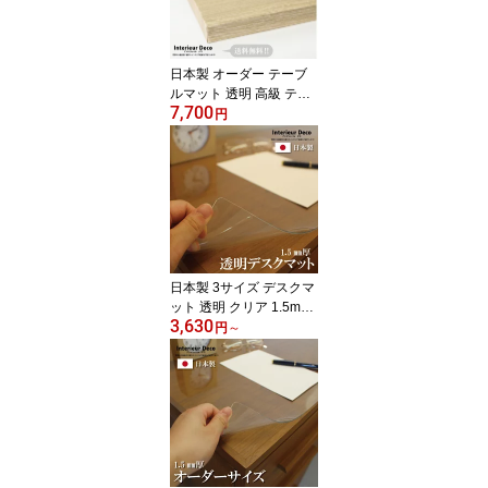
110cm )以内 柘産業株式
会社
日本製 オーダー テーブ
ルマット 透明 高級 テー
7,700
ブルクロス 非転写加工
円
ビニールマット デスクマ
ット透明 ダイニングテー
ブルマット リビング テ
ーブルマット 2mm厚 55
0mm ( 55cm )×1000mm (
100cm )以内 柘産業株式
会社
日本製 3サイズ デスクマ
ット 透明 クリア 1.5mm
3,630
厚 2mm厚 テーブルマッ
円
～
ト ビニールマット マッ
ト 学習机 両面非転写 ビ
ニールシート クロス 送
料無料 事務机 子供 女の
子 かわいい 透明マット
クリアマット おしゃれ
国内生産 国内加工 小学
生 柘産業株式会社