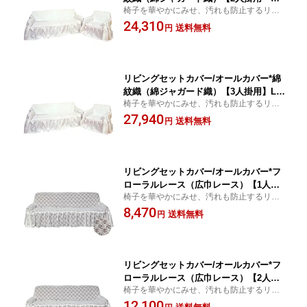
椅子を華やかにみせ、汚れも防止するリビ
ファベッドカバー】LA140-2【こちらの
ングセットカバー！
24,310
商品は受注生産です】 椅子カバー 日
送料無料
円
本製
リビングセットカバー/オールカバー*綿
紋織（綿ジャガード織）【3人掛用】LA
椅子を華やかにみせ、汚れも防止するリビ
140-3【こちらの商品は受注生産です】
ングセットカバー！
27,940
椅子カバー 日本製
送料無料
円
リビングセットカバー/オールカバー*フ
ローラルレース（広巾レース）【1人掛
椅子を華やかにみせ、汚れも防止するリビ
用】LA31-1【こちらの商品は受注生産
ングセットカバー！
8,470
です】 椅子カバー 日本製
送料無料
円
リビングセットカバー/オールカバー*フ
ローラルレース（広巾レース）【2人掛
椅子を華やかにみせ、汚れも防止するリビ
用 ソファベッドカバー】LA31-2【こ
ングセットカバー！
12,100
ちらの商品は受注生産です】 椅子カバ