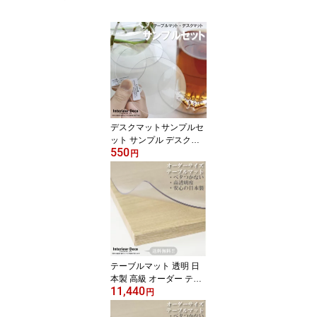
デスクマットサンプルセ
ット サンプル デスクマ
550
ット テーブルマット テ
円
ーブルクロス ビニールマ
ット コースター 透明 ク
リア オーダー オーダー
メイド オーダーサイズ
非転写 日本製 1.5mm厚
2mm厚 マット 柘産業株
式会社
テーブルマット 透明 日
本製 高級 オーダー テー
11,440
ブルクロス 非転写加工
円
ビニールマット デスクマ