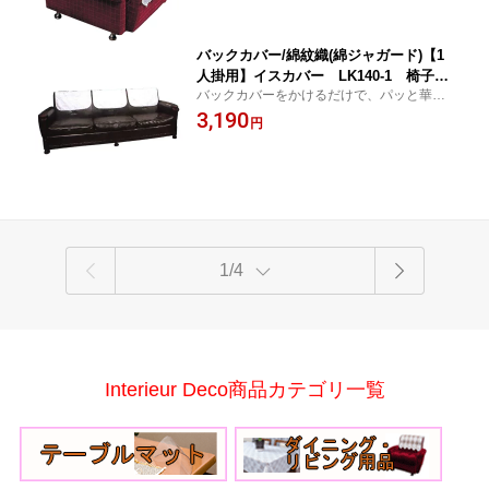
バックカバー/綿紋織(綿ジャガード)【1
人掛用】イスカバー LK140-1 椅子カ
バックカバーをかけるだけで、パッと華や
バー 日本製
か！高級ソファーに早変わり☆★☆
3,190
円
1/4
Interieur Deco商品カテゴリ一覧