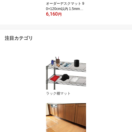
オーダーデスクマット 9
0×120cm以内 1.5mm厚
6,160
子供 学習机 トーメイ 両
円
面非転写 テーブルマット
クリア 紙の字が写らない
透明 勉強机 事務机 特別
価格 送料無料 非転写剤
注目カテゴリ
配合品 おしゃれ 男の子
女の子 別注 オーダーメ
イド ビニール テーブル
クロス 90 120
ラック棚マット