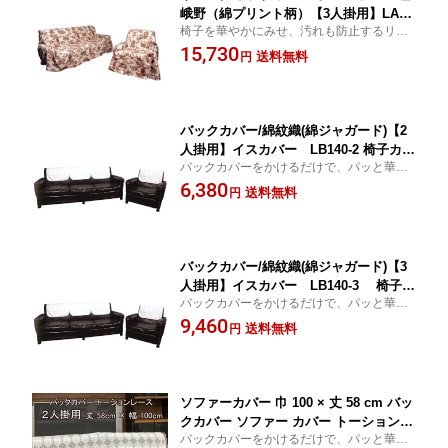
峨野（綿プリント柄）【3人掛用】LA87
椅子を華やかにみせ、汚れも防止するリビ
-3【こちらの商品は受注生産です】 椅子
ングセットカバー！
15,730
カバー 日本製
送料無料
円
バックカバー/綿紋織(綿ジャガード)【2
人掛用】イスカバー LB140-2 椅子カバ
バックカバーをかけるだけで、パッと華や
ー 日本製
か！高級ソファーに早変わり☆★☆
6,380
送料無料
円
バックカバー/綿紋織(綿ジャガード)【3
人掛用】イスカバー LB140-3 椅子カ
バックカバーをかけるだけで、パッと華や
バー 日本製
か！高級ソファーに早変わり☆★☆
9,460
送料無料
円
ソファーカバー 巾 100 × 丈 58 cm バッ
クカバー ソファー カバー トーションレ
バックカバーをかけるだけで、パッと華や
ース レース 2人掛用 2人掛 イスカバー