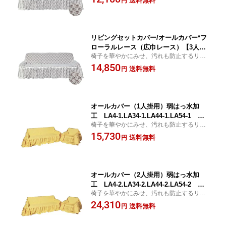
送料無料
円
ー 日本製
リビングセットカバー/オールカバー*フ
ローラルレース（広巾レース）【3人掛
椅子を華やかにみせ、汚れも防止するリビ
用】LA31-3【こちらの商品は受注生産
ングセットカバー！
14,850
です】 椅子カバー 日本製
送料無料
円
オールカバー（1人掛用）弱はっ水加
工 LA4-1.LA34-1.LA44-1.LA54-1 ソ
椅子を華やかにみせ、汚れも防止するリビ
ファカバー【こちらの商品は受注生産で
ングセットカバー！
15,730
す】 椅子カバー 日本製
送料無料
円
オールカバー（2人掛用）弱はっ水加
工 LA4-2.LA34-2.LA44-2.LA54-2 ソ
椅子を華やかにみせ、汚れも防止するリビ
ファカバー【こちらの商品は受注生産で
ングセットカバー！
24,310
す】 椅子カバー 日本製
送料無料
円