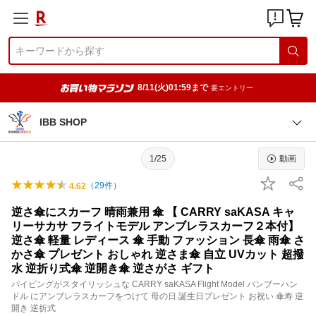
8/11(火)01:59まで
要エントリー
IBB SHOP
1/25
動画
（
29
件）
4.62
逆さ傘にスカーフ 晴雨兼用 傘 【 CARRY saKASA キャ
リーサカサ フライトモデル アンブレラスカーフ２本付】
逆さ傘 軽量 レディース 傘 手動 ファッション 長傘 雨傘 さ
かさ傘 プレゼント おしゃれ 逆さま傘 自立 UVカット 超撥
水 逆折り式傘 逆開き傘 逆さがさ ギフト
パイピングがスタイリッシュな CARRY saKASA Flight Model バンブーハン
ドル にアンブレラスカーフをつけて 母の日 誕生日プレゼント お祝い 傘寿 逆
開き 逆折式