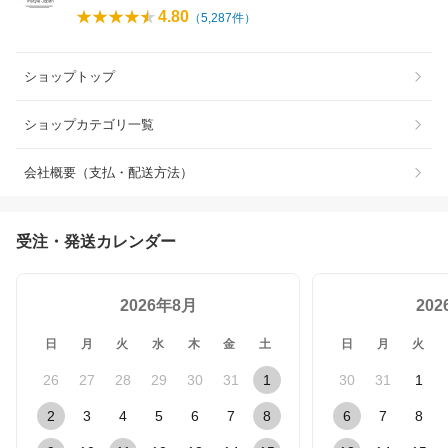
4.80
（
5,287
件）
ショップトップ
ショップカテゴリ一覧
会社概要（支払・配送方法）
受注・発送カレンダー
2026年8月
20
日
月
火
水
木
金
土
日
月
火
26
27
28
29
30
31
1
30
31
1
2
3
4
5
6
7
8
6
7
8