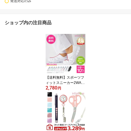
発送対応のみ
ショップ内の注目商品
【送料無料】スポーツフ
ィットスニーカー2WAY
2,780
Light ナースシューズ 疲
円
れにくい 黒 白 スニーカ
ー スリッポン 静音 おし
ゃれ 軽量 メンズ レディ
ース 2WAY 激安 セール
おすすめ ランキング 保
育士 介護士 靴 アンファ
ミエ