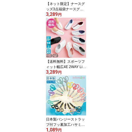
【ネット限定】ナースグ
ッズ3点福袋ナースグッ
3,289
ズ ナース グッズ セット
円
ペンライト 医療用 ナー
スウォッチ 時計 はさみ
ハサミ かわいい 看護師
介護士 保育士 病院 看護
学校 実習 アンファミエ
【送料無料】スポーツフ
ィット幅広4E 2WAY Lig
3,289
htナースシューズ 疲れに
円
くい 黒 白 メンズ レディ
ース 静音 スニーカー ス
リッポン おしゃれ 軽量 2
WAY 保育士 介護士 靴 ア
ンファミエ
日本製バンジーストラッ
プ付フッ素加工ハサミナ
1,089
ースグッズ ナース グッ
円