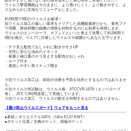
動きやすさと透けない安心感を追求した着心地をご実感ください！
ウイルス撃退機能はそのままに、より透けにくく、より動きやすく、よ
りなめらかに生地をリニューアルしました。
約2時間で9割のウイルスを破壊！
抗ウイルス加工の厳しい基準をクリアした高機能素材だから、黄色ブド
ウ球菌、肺炎桿菌の細菌の増殖を抑制するのにも効果を発揮します。
ウイルスのエンベロープ、カプシドといった奥まで攻撃して約2時間で
9割を減少。ウエアに付着したウイルスや細菌からあなたを守ります。
・チラ見え配色でおしゃれに動きやすさUP
・女性に安心な浅めのＶネック
・裾裏と袖口裏のチラ見えする配色がおしゃれ
・ループ付き
・着脱しやすい肩スナップ開き
※抗ウイルス加工は、病気や治療を予防を目的とするものではありませ
ん。
※抗ウイルス性試験は、ウイルス株：ATCCVR-1679（エンベローブ
有）、25℃で2時間放置して実施しています。
※抗ウイルス加工、ウイルスの動きを抑制するものではありません。
【透け防止ウイルスガード】ウェアをもっと見る
●素材／ポリエステル100％（Ultra ELIO KNIT）
●ポケット位置／左胸ポケット、両脇ポケット