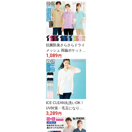
ズ はさみ ハサミ 日本製
医療用 医療 病院 看護師
介護士 保育士 アンファ
ミエ
抗菌防臭さらさらドライ
メッシュ 両脇ポケットポ
1,089
ロシャツ(男女兼用)速乾
円
作業着 作業服 涼しい ポ
ロシャツ ポケット付き
半袖 レディース メンズ
ユニフォーム スタッフ
介護士 ウェア 保育士 看
護師 ナース アンファミ
エ
ICE CLEAN丸洗いOK！
UV対策・毛玉になりに
3,289
くいカーディガン(ロング
円
丈)ナース カーディガン
ナースカーディガン UV
UVカット 春夏 ナース服