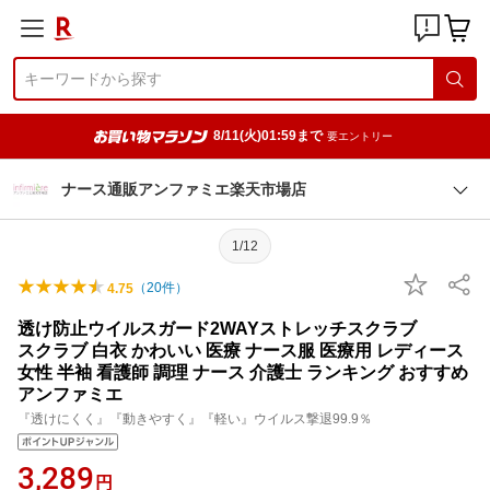
8/11(火)01:59まで
要エントリー
ナース通販アンファミエ楽天市場店
1/12
（
20
件）
4.75
透け防止ウイルスガード2WAYストレッチスクラブ
スクラブ 白衣 かわいい 医療 ナース服 医療用 レディース
女性 半袖 看護師 調理 ナース 介護士 ランキング おすすめ
アンファミエ
『透けにくく』『動きやすく』『軽い』ウイルス撃退99.9％
3,289
円