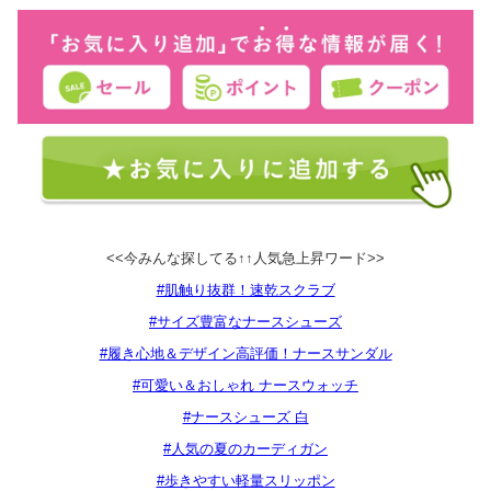
<<今みんな探してる↑↑人気急上昇ワード>>
#肌触り抜群！速乾スクラブ
#サイズ豊富なナースシューズ
#履き心地＆デザイン高評価！ナースサンダル
#可愛い＆おしゃれ ナースウォッチ
#ナースシューズ 白
#人気の夏のカーディガン
#歩きやすい軽量スリッポン