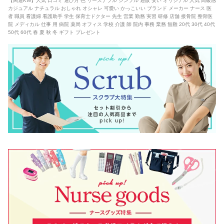
【関連KW】人気 口コミ 選び方 色 リーズナブル シンプル 通販 安い オリジナル 人気 高級感
カジュアル ナチュラル おしゃれ オシャレ 可愛い かっこいい ブランド メーカー ナース 医
者 職員 看護婦 看護助手 学生 保育士ドクター 先生 営業 勤務 実習 研修 店舗 接骨院 整骨医
院 メディカル 仕事 用 病院 薬局 オフィス 学校 介護 師 院内 事務 業務 無難 20代 30代 40代
50代 60代 春 夏 秋 冬 ギフト プレゼント