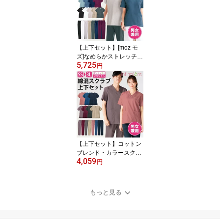
ナースウェア 黒 白衣 レ
ディース 女性 医療用 ク
リニック 歯科医 エステ
制服 事務 アンファミエ
【上下セット】[moz モ
ズ]なめらかストレッチ肩
5,725
スナップスクラブ(男女兼
円
用) スクラブ 白衣 パンツ
ズボン かわいい 医療 ナ
ース服 医療用 レディー
ス メンズ 女性 男性 半袖
看護師 調理 ナース 介護
士 アンファミエ
【上下セット】コットン
ブレンド・カラースクラ
4,059
ブ(男女兼用)スクラブ 白
円
衣 パンツ ズボン かわい
い 医療 ナース服 医療用
レディース メンズ 女性
もっと見る
男性 半袖 看護師 ナース
介護士 アンファミエ