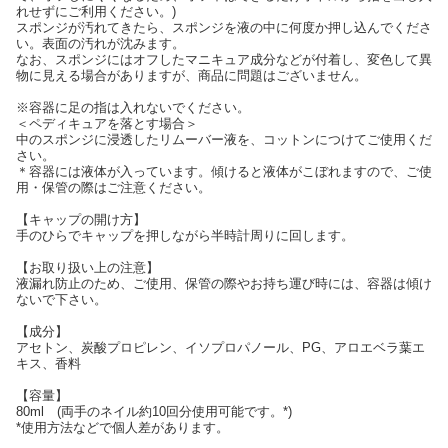
れせずにご利用ください。)
スポンジが汚れてきたら、スポンジを液の中に何度か押し込んでくださ
い。表面の汚れが沈みます。
なお、スポンジにはオフしたマニキュア成分などが付着し、変色して異
物に見える場合がありますが、商品に問題はございません。
※容器に足の指は入れないでください。
＜ペディキュアを落とす場合＞
中のスポンジに浸透したリムーバー液を、コットンにつけてご使用くだ
さい。
＊容器には液体が入っています。傾けると液体がこぼれますので、ご使
用・保管の際はご注意ください。
【キャップの開け方】
手のひらでキャップを押しながら半時計周りに回します。
【お取り扱い上の注意】
液漏れ防止のため、ご使用、保管の際やお持ち運び時には、容器は傾け
ないで下さい。
【成分】
アセトン、炭酸プロピレン、イソプロパノール、PG、アロエベラ葉エ
キス、香料
【容量】
80ml (両手のネイル約10回分使用可能です。*)
*使用方法などで個人差があります。