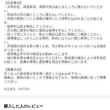
【注意事項】
・火気付近、高温多湿、直射日光のあたるところに置かないでくださ
い。
・乳幼児の手の届くところに置かないでください。
・衣類や家具につくと表面が傷付いたり塗料がはがれることがありま
す。
・使用中は必ず換気してください。
・爪や肌に異常が現れた場合は使用を中止してください。
・誤って目に入ったり、飲んだ場合は直ちに医師にご相談ください。
・使用後はしっかりふたを閉め、斜めにならない様に保管してくださ
い。
・爪表面の油分を取り除くため、爪が割れやすくなったり白くなる場合
がございます。
・使用後は手や爪の保湿をお勧めいたします。
・他の除光液を継ぎ足さないでください。除光液の成分により化学反応
が起こり、皮膚や環境に悪影響を及ぼす危険がございます。
【廃棄方法】
古くなった除光液を排水溝へ流すことはお止め下さい。
液体は、換気の良いところで揮発させてから、地域の条例に従って廃棄
ください。
商品番号：SET186
購入した人のレビュー