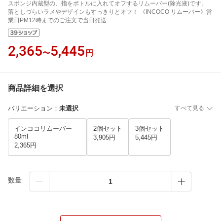
スポンジ内蔵型の、指をボトルに入れてオフするリムーバー(除光液)です。
落としづらいラメやデザインもすっきりとオフ！ 《INCOCO リムーバー》営
業日PM12時までのご注文で当日発送
2,365
5,445
〜
円
商品詳細を選択
バリエーション
：
未選択
すべて見る
インココリムーバー
2個セット
3個セット
80ml
3,905円
5,445円
2,365円
数量