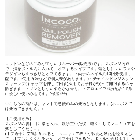
コットンなどのごみが出ないリムーバー(除光液)です。スポンジ内蔵
で、指をボトル内に入れて、オフするタイプです。落としにくいラメや
デザインもすっきりとオフできます。・両手のネイル約10回分使用可
能です。(使用方法などで個人差があります。)・チャイルドレジスタン
スキャップ(キャップを押して回す)採用でお子様が誤って開封するのを
防ぎます。・ツンとしない柔らかな香り。・アロエベラ成分配合*で爪
に優しい使い心地です。*保湿成分
※こちらの商品は、ヤマト宅急便のみの発送となります。(ネコポスで
は発送できません。)
【ご使用方法】
スポンジの切れ目に指を入れ、数秒置いた後、軽く回してマニキュアを
落としてください。
(オフ途中に空気に触れると、マニキュア表面が軟化と硬化を繰り返し
て、オフしにくくなるため、オフ中はできるだけボトルから指を出し入