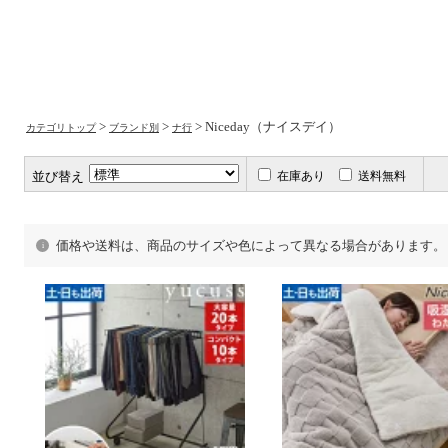
>
>
> Niceday（ナイスデイ）
カテゴリトップ
ブランド別
ナ行
並び替え
在庫あり
送料無料
価格や送料は、商品のサイズや色によって異なる場合があります。