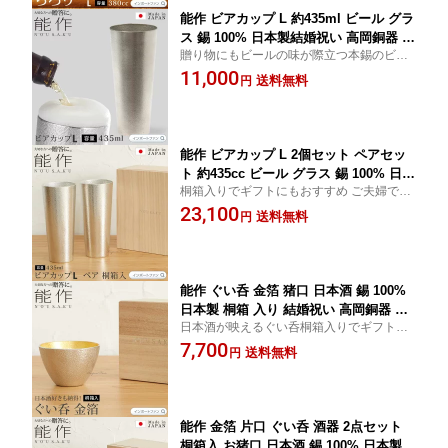
能作 ビアカップ L 約435ml ビール グラ
ス 錫 100% 日本製結婚祝い 高岡銅器 結
贈り物にもビールの味が際立つ本錫のビア
婚 出産 内祝い 引き出物 金婚式 誕生日
カップ
11,000
還暦祝い 古希 喜寿 米寿 お祝い お返し
送料無料
円
両親 父 母 男性 女性 ギフト プレゼント
バレンタイン 【ポイント最大49.5倍！
お買い物マラソン セール】 即納
能作 ビアカップ L 2個セット ペアセッ
ト 約435cc ビール グラス 錫 100% 日本
桐箱入りでギフトにもおすすめ ご夫婦で お
製 桐箱 入り 結婚祝い 高岡銅器 結婚 出
祝いに プレゼントに最適なビールの味が際
23,100
産 内祝い 引き出物 金婚式 誕生日 プレ
送料無料
円
立つ本錫のビアカップをペアセットで
ゼント ギフト 還暦祝い 古希 喜寿 米寿
お祝い お返し 敬老 敬老の日 父の日 □
即納
能作 ぐい呑 金箔 猪口 日本酒 錫 100%
日本製 桐箱 入り 結婚祝い 高岡銅器 結
日本酒が映えるぐい呑桐箱入りでギフトに
婚 出産 内祝い 引き出物 金婚式 誕生日
最適
7,700
父の日 還暦祝い 古希 喜寿 米寿 お祝い
送料無料
円
お返し ギフト プレゼント 【ポイント最
大49.5倍！お買い物マラソン セール】
即納
能作 金箔 片口 ぐい呑 酒器 2点セット
桐箱入 お猪口 日本酒 錫 100% 日本製