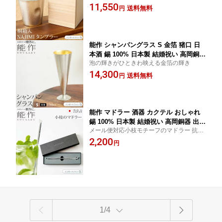
のタンブラー
11,550
高岡銅器 内祝い 引き出物 誕生日 プレ
送料無料
円
ゼント ギフト 父の日 還暦祝い 古希 喜
寿 米寿 お祝い 敬老の日 バレンタイン □
即納
能作 シャンパングラス S 金箔 猪口 日
本酒 錫 100% 日本製 結婚祝い 高岡銅器
泡の輝きがひときわ映える金箔の輝き
結婚 出産 内祝い 引き出物 金婚式 誕生
14,300
日 プレゼント ギフト 父の日 還暦祝い
送料無料
円
古希 喜寿 米寿 お祝い お返し ワイン パ
ーティー ギフト プレゼント □ 本州 送料
無料 即納
能作 マドラー 酒器 カクテル おしゃれ
錫 100% 日本製 結婚祝い 高岡銅器 出産
メール便対応小枝モチーフのマドラー 抗菌
内祝い 引き出物 金婚式 誕生日 父の日
性にすぐれ、飲み物がまろやかに
2,200
還暦祝い 古希 喜寿 米寿 お祝い お返し
円
ギフト プレゼント バレンタイン 【ポイ
ント最大49.5倍！お買い物マラソン セ
ール】 即納
1/4