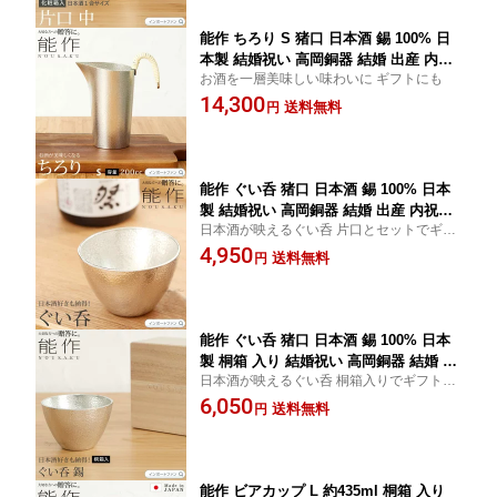
即納
能作 ちろり S 猪口 日本酒 錫 100% 日
本製 結婚祝い 高岡銅器 結婚 出産 内祝
お酒を一層美味しい味わいに ギフトにも
い 引き出物 金婚式 誕生日 プレゼント
14,300
ギフト 父の日 還暦祝い 古希 喜寿 米寿
送料無料
円
お祝い お返し 敬老 敬老の日 ギフト プ
レゼント 【ポイント最大49.5倍！お買
い物マラソン セール】 即納
能作 ぐい呑 猪口 日本酒 錫 100% 日本
製 結婚祝い 高岡銅器 結婚 出産 内祝い
日本酒が映えるぐい呑 片口とセットでギフ
引き出物 金婚式 誕生日 父の日 還暦祝
トにも
4,950
い 古希 喜寿 米寿 お祝い お返し ギフト
送料無料
円
プレゼント ギフト プレゼント 楽天ラン
キング1位入賞 【ポイント最大49.5倍！
お買い物マラソン セール】 即納
能作 ぐい呑 猪口 日本酒 錫 100% 日本
製 桐箱 入り 結婚祝い 高岡銅器 結婚 出
日本酒が映えるぐい呑 桐箱入りでギフトに
産 内祝い 引き出物 金婚式 誕生日 父の
最適
6,050
日 還暦祝い 古希 喜寿 米寿 お祝い お返
送料無料
円
し ギフト プレゼント ギフト プレゼン
ト 【ポイント最大49.5倍！お買い物マ
ラソン セール】 即納
能作 ビアカップ L 約435ml 桐箱 入り