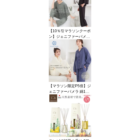
レ Ecle パジャマ 半袖 ス
トライプ 可愛い おしゃ
れ 部屋着 春 夏 M L 涼し
い やわらか Jennifer Pa
mela ギフト プレゼント
【10％引マラソンクーポ
□ 本州送料無料
ン】ジェニファーパメラ
ベア天竺 ルームウェア
イディス 上下セット 腹
巻き付き レディース パ
ジャマ オールインワン風
セットアップ 腹巻付 お
しゃれ 部屋着 トラベル
パジャマ Jennifer Pamel
a ホワイトデー ギフト プ
【マラソン限定P5倍】ジ
レゼント □ 本州送料無料
ェニファーパメラ 綿10
即納
0％ ダブルガーゼ ルーム
ウェア 上下セット リー
フェ Lieve ハグフワ レデ
ィース 長袖 パジャマ 前
開き コットン 可愛い お
しゃれ 部屋着 秋 冬 春 M
L Jennifer Pamela 新生
活 ギフト プレゼント □