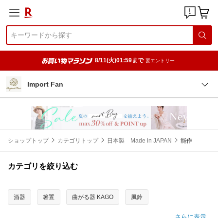
8/11(火)01:59まで
要エントリー
Import Fan
ショップトップ
カテゴリトップ
日本製 Made in JAPAN
能作
カテゴリを絞り込む
酒器
箸置
曲がる器 KAGO
風鈴
さらに表示