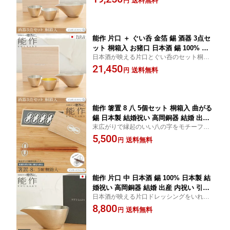
送料無料
円
還暦祝い 古希 喜寿 米寿 お祝い お返し
敬老 敬老の日 ギフト プレゼント □ 本州
送料無料 即納
能作 片口 ＋ ぐい呑 金箔 錫 酒器 3点セ
ット 桐箱入 お猪口 日本酒 錫 100% 日
日本酒が映える片口とぐい呑のセット桐箱
本製 結婚祝い 高岡銅器 結婚 出産 内祝
入でギフトにもおすすめ
21,450
い 引き出物 金婚式 誕生日 プレゼント
送料無料
円
ギフト 父の日 還暦祝い 古希 喜寿 米寿
お祝い お返し 敬老 敬老の日 □ 本州送料
無料 即納
能作 箸置 8 八 5個セット 桐箱入 曲がる
錫 日本製 結婚祝い 高岡銅器 結婚 出産
末広がりで縁起のいい八の字をモチーフに
内祝い 引き出物 金婚式 誕生日 プレゼ
した箸置きセットメール便対応
5,500
ント ギフト 父の日 還暦祝い 古希 喜寿
送料無料
円
米寿 お祝い お返し 敬老 敬老の日 ギフ
ト プレゼント 【ポイント最大49.5倍！
お買い物マラソン セール】 即納
能作 片口 中 日本酒 錫 100% 日本製 結
婚祝い 高岡銅器 結婚 出産 内祝い 引き
日本酒が映える片口ドレッシングをいれて
出物 金婚式 誕生日 父の日 還暦祝い 古
もオシャレ
8,800
希 喜寿 米寿 お祝い お返し ギフト プレ
送料無料
円
ゼント ギフト プレゼント 【ポイント最
大49.5倍！お買い物マラソン セール】