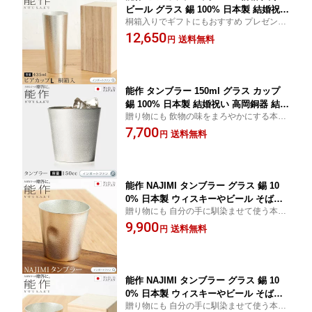
ビール グラス 錫 100% 日本製 結婚祝い
桐箱入りでギフトにもおすすめ プレゼント
高岡銅器 結婚 出産 内祝い 引き出物 金
に最適なビールの味が際立つ本錫のビアカ
12,650
婚式 誕生日 父の日 還暦祝い 古希 喜寿
送料無料
円
ップ
米寿 お祝い お返し ギフト プレゼント
バレンタイン 【ポイント最大49.5倍！
お買い物マラソン セール】 即納
能作 タンブラー 150ml グラス カップ
錫 100% 日本製 結婚祝い 高岡銅器 結婚
贈り物にも 飲物の味をまろやかにする本錫
出産 内祝い 引き出物 金婚式 誕生日 父
のタンブラー
7,700
の日 還暦祝い 古希 喜寿 米寿 お祝い お
送料無料
円
返し ギフト プレゼント バレンタイン
【ポイント最大49.5倍！お買い物マラソ
ン セール】 即納
能作 NAJIMI タンブラー グラス 錫 10
0% 日本製 ウィスキーやビール そば猪
贈り物にも 自分の手に馴染ませて使う本錫
口やスープカップに 結婚祝い 高岡銅器
のタンブラー
9,900
結婚 出産 内祝い 引き出物 金婚式 誕生
送料無料
円
日 還暦祝い 古希 喜寿 米寿 お祝い お返
し ギフト プレゼント バレンタイン □ 即
納
能作 NAJIMI タンブラー グラス 錫 10
0% 日本製 ウィスキーやビール そば猪
贈り物にも 自分の手に馴染ませて使う本錫
口やスープカップに 桐箱 入り 結婚祝い