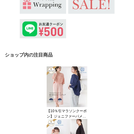
ショップ内の注目商品
【10％引マラソンクーポ
ン】ジェニファーパメラ
綿100％ ダブルガーゼ ル
ームウェア レディース
七分袖 上下セット エク