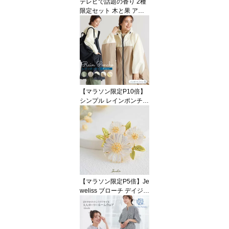
テレビで話題の香り 2種
本州送料無料
限定セット 木と果 アロ
マ ルームフレグランス
ディフューザー 消臭 柿
渋 芳香剤 ローズマリー
レモン ラベンダー オレ
ンジ 母 誕生日 新生活ま
とめてお得 ギフト プレ
ゼント 【ポイント最大4
9.5倍！お買い物マラソ
【マラソン限定P10倍】
ン セール】 本州送料無
シンプル レインポンチョ
料
5色展開 無地 抱っこ紐 リ
ュックOK レディース ギ
フト プレゼント 【ポイ
ント最大49.5倍！お買い
物マラソン セール】 即
納
【マラソン限定P5倍】Je
weliss ブローチ デイジー
フラワー ラージャ Raya
シェル 花 コサージュ 雛
菊 セレモニー ゴールド
ギフト アクセサリー プ