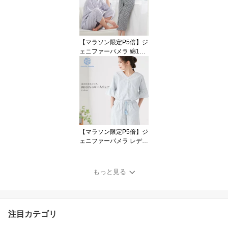
レゼント ジュエリス 母
の日 入学式 卒業式 【ポ
イント最大49.5倍！お買
い物マラソン セール】
【マラソン限定P5倍】ジ
本州送料無料
ェニファーパメラ 綿10
0％ コットンボイル ルー
ムウェア ジゼル Gisele
上下セット チェック ス
ラブコットン レディース
長袖 パジャマ 可愛い お
しゃれ 部屋着 寝間着 Je
nnifer Pamela 新生活 ギ
フト プレゼント □ 本州送
【マラソン限定P5倍】ジ
料無料
ェニファーパメラ レディ
ース ルームウェア 上下
セット 綿100％ サッカー
パジャマ ストライプ カ
もっと見る
リーナ Calina 五分袖 半
袖 レース フリル かわい
い おしゃれ 部屋着 春 夏
M L Jennifer Pamela ホ
注目カテゴリ
ワイトデー ギフト プレ
ゼント □ 本州送料無料