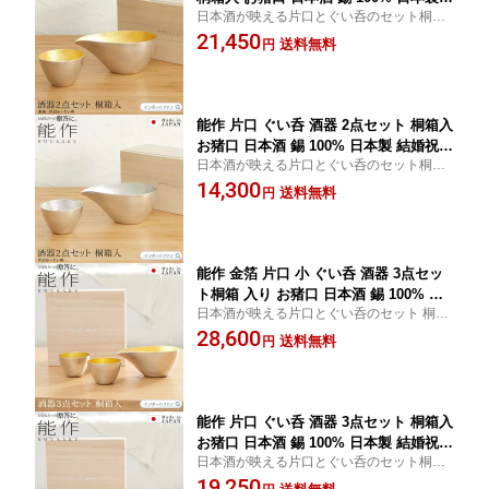
日本酒が映える片口とぐい呑のセット桐箱
結婚祝い 高岡銅器 結婚 出産 内祝い 引
入でギフトにもおすすめ
21,450
き出物 金婚式 誕生日 父の日 還暦祝い
送料無料
円
古希 喜寿 米寿 お祝い お返し ギフト プ
レゼント 【ポイント最大49.5倍！お買
い物マラソン セール】
能作 片口 ぐい呑 酒器 2点セット 桐箱入
お猪口 日本酒 錫 100% 日本製 結婚祝い
日本酒が映える片口とぐい呑のセット桐箱
高岡銅器 結婚 出産 内祝い 引き出物 金
入でギフトにもおすすめ
14,300
婚式 誕生日 父の日 還暦祝い 古希 喜寿
送料無料
円
米寿 お祝い お返し ギフト プレゼント
ギフト プレゼント 【ポイント最大49.5
倍！お買い物マラソン セール】
能作 金箔 片口 小 ぐい呑 酒器 3点セッ
ト桐箱 入り お猪口 日本酒 錫 100% 日
日本酒が映える片口とぐい呑のセット 桐箱
本製 結婚祝い 高岡銅器 結婚 出産 内祝
入でギフトにもおすすめ
28,600
い 引き出物 金婚式 誕生日 プレゼント
送料無料
円
ギフト 父の日 還暦祝い 古希 喜寿 米寿
お祝い お返し 敬老 敬老の日 □ 本州送料
無料 即納
能作 片口 ぐい呑 酒器 3点セット 桐箱入
お猪口 日本酒 錫 100% 日本製 結婚祝い
日本酒が映える片口とぐい呑のセット桐箱
高岡銅器 結婚 出産 内祝い 引き出物 金
入でギフトにもおすすめ
19,250
婚式 誕生日 プレゼント ギフト 父の日