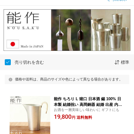
売り切れを含む
標準
価格や送料は、商品のサイズや色によって異なる場合があります。
能作 ちろり L 猪口 日本酒 錫 100% 日
本製 結婚祝い 高岡銅器 結婚 出産 内祝
お酒を一層美味しい味わいに ギフトにも
い 引き出物 金婚式 誕生日 プレゼント
19,800
ギフト 父の日 還暦祝い 古希 喜寿 米寿
送料無料
円
お祝い お返し 敬老 敬老の日 ギフト プ
レゼント□ 本州 送料無料 即納