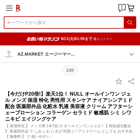
8/11(火)01:59まで
要エントリー
AZ.MARKET エージーマ
ー
1/20
【今だけP20倍!】楽天1位！ NULL オールインワン ジェ
ル メンズ 保湿 特化 男性用 スキンケア ナイアシンアミド
配合 医薬部外品 化粧水 乳液 美容液 クリーム アフターシ
ェーブローション コラーゲン セラミド 敏感肌 シミ シワ
ニキビ エイジングケア
【 保湿特化 】 メンズ用 1本7役 の オールインワンジェル ! 【 有効成分配合
】 医薬部外品 で しみ しわ にきび 対策 に ! アイクリーム としても おすすめ
【 無香料 】 で 使いやすい