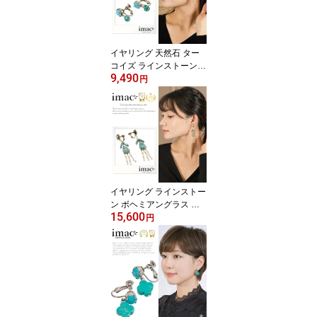
イヤリング 天然石 ター
コイズ ラインストーン
9,490
ブルー ハンギング er149
円
886【イマックジュエリ
ー公式】
イヤリング ラインストー
ン ボヘミアングラス ブ
15,600
ルー ロング ハンギング e
円
r128818【イマックジュ
エリー公式】