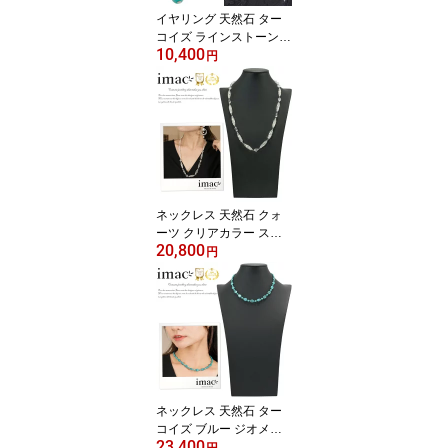
イヤリング 天然石 ター
コイズ ラインストーン
10,400
ブルー フラワー ハンギ
円
ング 149868 【イマック
ジュエリー公式】
ネックレス 天然石 クォ
ーツ クリアカラー スパ
20,800
イラル 67cm 150056
円
【イマックジュエリー公
式】
ネックレス 天然石 ター
コイズ ブルー ジオメト
23,400
リック 41cm nl150969
円