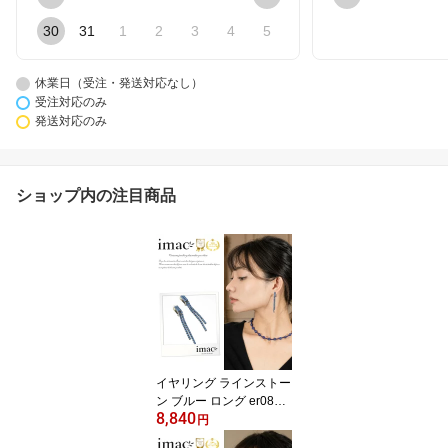
30
31
1
2
3
4
5
休業日（受注・発送対応なし）
受注対応のみ
発送対応のみ
ショップ内の注目商品
イヤリング ラインストー
ン ブルー ロング er0846
8,840
00【イマックジュエリー
円
公式】