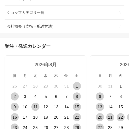
ショップカテゴリ一覧
会社概要（支払・配送方法）
受注・発送カレンダー
2026年8月
20
日
月
火
水
木
金
土
日
月
火
26
27
28
29
30
31
1
30
31
1
2
3
4
5
6
7
8
6
7
8
9
10
11
12
13
14
15
13
14
15
16
17
18
19
20
21
22
20
21
22
23
24
25
26
27
28
29
27
28
29