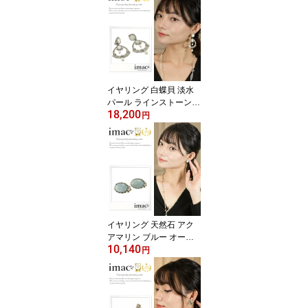
イヤリング 白蝶貝 淡水
パール ラインストーン
18,200
ホワイト クリアカラー e
円
r150117【イマックジュ
エリー公式】
イヤリング 天然石 アク
アマリン ブルー オーバ
10,140
ル er148503【イマック
円
ジュエリー公式】