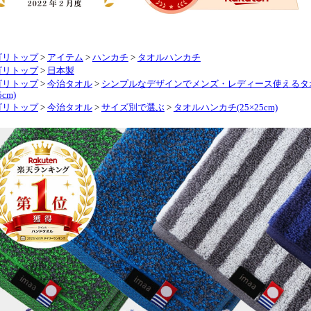
ゴリトップ
>
アイテム
>
ハンカチ
>
タオルハンカチ
ゴリトップ
>
日本製
ゴリトップ
>
今治タオル
>
シンプルなデザインでメンズ・レディース使えるタ
5cm)
ゴリトップ
>
今治タオル
>
サイズ別で選ぶ
>
タオルハンカチ(25×25cm)