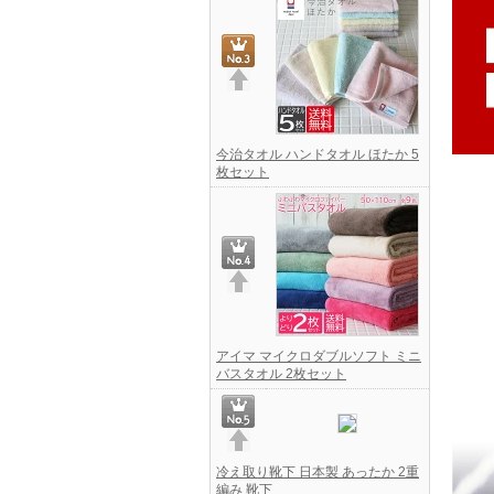
今治タオル ハンドタオル ほたか 5
枚セット
アイマ マイクロダブルソフト ミニ
バスタオル 2枚セット
冷え取り靴下 日本製 あったか 2重
編み 靴下