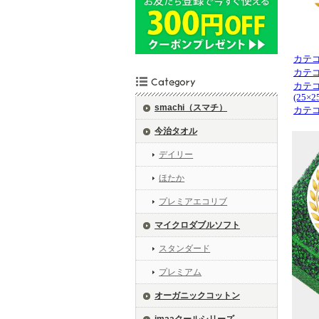
カテ
カテ
カテ
(25×2
smachi（スマチ）
カテ
今治タオル
デイリー
ほたか
プレミアエコリブ
マイクロダブルソフト
スタンダード
プレミアム
オーガニックコットン