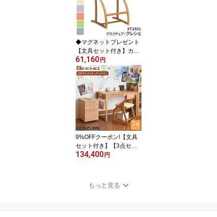
サイドワゴン デスク 学
習デスク/勉強机/リビン
グ学習 木製 karimoku
◆マグネットプレゼント
【文具セット付き】カリ
61,160
モク 国内生産 デスクチ
円
ェア 【クレシェ】 XT24
01 カリモク家具 デスク
チェア 木部色4色 張地色
4色 学習デスク/学習机/勉
強机/学習チェア/学習椅
子/木製チェア/学習家具 c
resce karimoku
9%OFFクーポン!【文具
セット付き】【3点セッ
134,400
ト】コイズミ 2026年 学
円
習机 ビーノ BDD-072N
S/172WT/102MO 105cm
デスク 選べるワゴン チ
もっと見る
ェア シンプル 学習デス
ク/勉強机 BEENO/koizu
mi