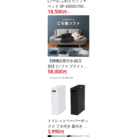
[フール ふわとろソファ
ベッド SF-1650/1700B/1
18,500
800] ソファー 座椅子 寝
円
～
られる 寝れる おしゃれ
かわいい もこもこ ふわ
ふわ 1P 2P 一人掛 二人
姫系 一人暮らし
【開梱設置付き(組立
別)】[ソファ ブライト2P]
58,000
2人掛け 二人 おしゃれ シ
円
ンプル ごろ寝 昼寝 寝ら
れる 広め アームレス ハ
イタイプ ロータイプ ク
ッション
トイレットペーパーボッ
クス フタ付き 蓋付き サ
3,990
ニタリーボックス トイレ
円