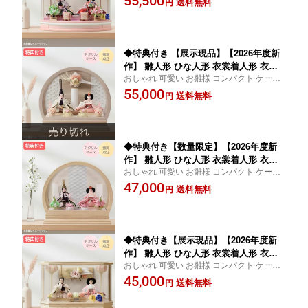
55,500
送料無料
円
白 送料無料 桃の節句 ひな祭り 映え 【0
11S26】【数量限定】
◆特典付き 【展示現品】【2026年度新
作】 雛人形 ひな人形 衣裳着人形 衣裳
おしゃれ 可愛い お雛様 コンパクト ケース
着 ケース飾り アクリルケース 親王飾り
飾り
55,000
二人飾り 雪洞点灯 円形 丸型 家具調 木
送料無料
円
目調 送料無料 桃の節句 ひな祭り 映え
【111S26】【数量限定】
◆特典付き【数量限定】【2026年度新
作】 雛人形 ひな人形 衣裳着人形 衣裳
おしゃれ 可愛い お雛様 コンパクト ケース
着 ケース飾り アクリルケース 親王飾り
飾り
47,000
二人飾り 雪洞点灯 円形 丸型 家具調 木
送料無料
円
目調 送料無料 桃の節句 ひな祭り 映え
【211S26】
◆特典付き【展示現品】【2026年度新
作】 雛人形 ひな人形 衣裳着人形 衣裳
おしゃれ 可愛い お雛様 コンパクト ケース
着 ケース飾り アクリルケース 親王飾り
飾り
45,000
二人飾り 雪洞点灯 家具調 木目調 送料
送料無料
円
無料 桃の節句 ひな祭り 映え 【311S2
6】【数量限定】