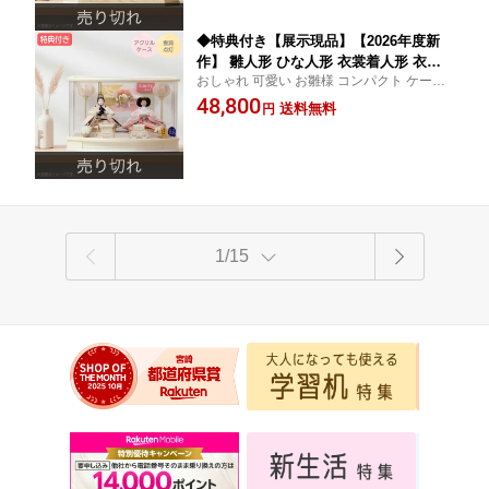
◆特典付き【展示現品】【2026年度新
作】 雛人形 ひな人形 衣裳着人形 衣裳
おしゃれ 可愛い お雛様 コンパクト ケース
着 ケース飾り アクリルケース 親王飾り
飾り
48,800
二人飾り 雪洞点灯 家具調 送料無料 桃
送料無料
円
の節句 ひな祭り 映え 【411S26】【数
量限定】
1/15