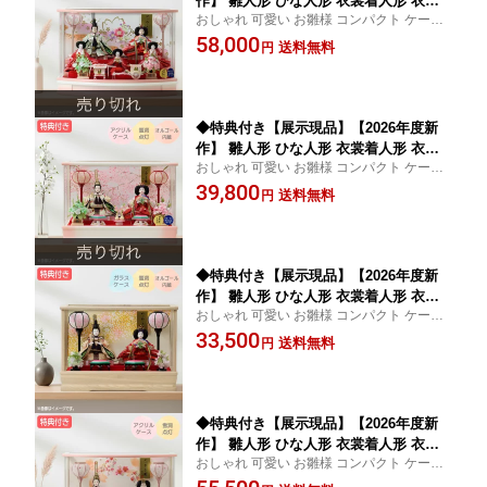
作】 雛人形 ひな人形 衣裳着人形 衣裳
おしゃれ 可愛い お雛様 コンパクト ケース
着 ケース飾り アクリルケース 五人飾り
飾り
58,000
三人官女 雪洞点灯 ホワイト系 白 ピン
送料無料
円
ク 送料無料 桃の節句 ひな祭り 映え 【7
01S26】【数量限定】
◆特典付き【展示現品】【2026年度新
作】 雛人形 ひな人形 衣裳着人形 衣裳
おしゃれ 可愛い お雛様 コンパクト ケース
着 ケース飾り アクリルケース 親王飾り
飾り
39,800
二人飾り 雪洞点灯 ピンク系 ホワイト系
送料無料
円
白 オルゴール付き 送料無料 桃の節句
ひな祭り 映え 【801S26】【数量限定】
◆特典付き【展示現品】【2026年度新
作】 雛人形 ひな人形 衣裳着人形 衣裳
おしゃれ 可愛い お雛様 コンパクト ケース
着 ケース飾り ガラスケース 親王飾り
飾り
33,500
二人飾り 雪洞点灯 家具調 木目調 オル
送料無料
円
ゴール付き 送料無料 桃の節句 ひな祭り
映え 【901S26】【数量限定】
◆特典付き【展示現品】【2026年度新
作】 雛人形 ひな人形 衣裳着人形 衣裳
おしゃれ 可愛い お雛様 コンパクト ケース
着 ケース飾り アクリルケース 親王飾り
飾り
二人飾り 雪洞点灯 ピンク系 ホワイト系