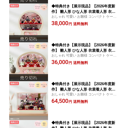
◆特典付き【展示現品】【2026年度新
作】 雛人形 ひな人形 衣裳着人形 衣裳
おしゃれ 可愛い お雛様 コンパクト ケース
着 ケース飾り アクリルケース 十人飾り
飾り
38,000
ちりめん 円形 丸型 ホワイト系 白 送料
送料無料
円
無料 桃の節句 ひな祭り 映え 【401S2
6】【数量限定】
◆特典付き【展示現品】【2026年度新
作】 雛人形 ひな人形 衣裳着人形 衣裳
おしゃれ 可愛い お雛様 コンパクト ケース
着 ケース飾り アクリルケース 五人飾り
飾り
36,000
ちりめん 円形 丸型 楕円形 雪洞点灯 ピ
送料無料
円
ンク系 送料無料 桃の節句 ひな祭り 映
え 【501S26】【数量限定】
◆特典付き【展示現品】【2026年度新
作】 雛人形 ひな人形 衣裳着人形 衣裳
おしゃれ 可愛い お雛様 コンパクト ケース
着 ケース飾り アクリルケース 五人飾り
飾り
64,500
三人官女 雪洞点灯 ホワイト系 白 ピン
送料無料
円
ク 送料無料 桃の節句 ひな祭り 映え 【6
01S26】【数量限定】
◆特典付き【展示現品】【2026年度新