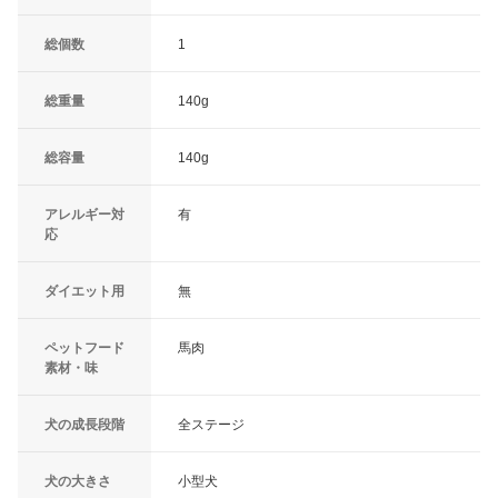
総個数
1
総重量
140g
総容量
140g
アレルギー対
有
応
ダイエット用
無
ペットフード
馬肉
素材・味
犬の成長段階
全ステージ
犬の大きさ
小型犬