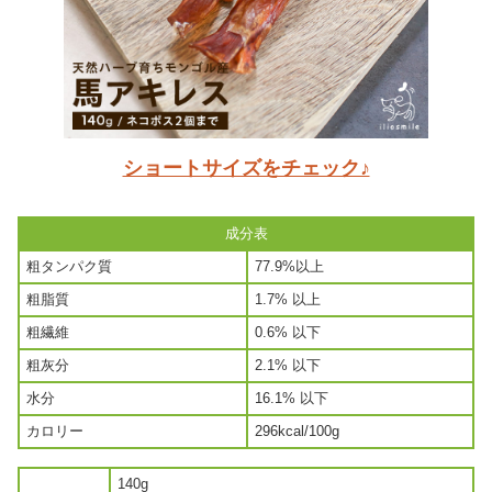
ショートサイズをチェック♪
成分表
粗タンパク質
77.9%以上
粗脂質
1.7% 以上
粗繊維
0.6% 以下
粗灰分
2.1% 以下
水分
16.1% 以下
カロリー
296kcal/100g
140g