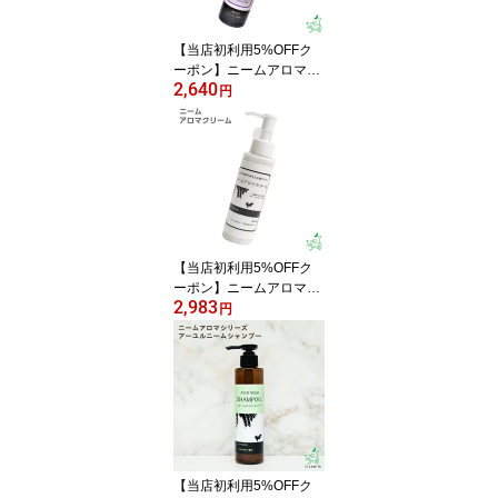
さか 300g
【当店初利用5%OFFク
ーポン】ニームアロマシ
2,640
リーズ「ニームアロマク
円
リーン200ml」ラベンダ
ー 【イリオスマイル / ilio
smile】 犬 スプレー ブラ
ッシングスプレー 虫除け
犬 保湿 保湿スプレー イ
ヤークリーナー ニーム
静電気防止
【当店初利用5%OFFク
ーポン】ニームアロマシ
2,983
リーズ「ニームアロマク
円
リーム 100g」 【イリオ
スマイル / iliosmile】犬
保湿 保湿クリーム 肉球
クリーム 肉球ケア 虫除
け 洗い流さないトリート
メント トリートメント
ニーム 犬 痒み
【当店初利用5%OFFク