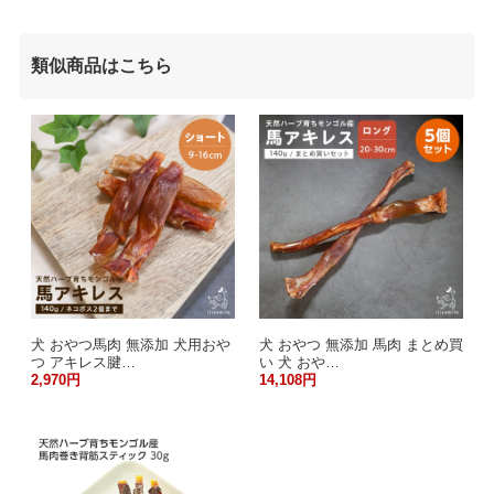
類似商品はこちら
犬 おやつ馬肉 無添加 犬用おや
犬 おやつ 無添加 馬肉 まとめ買
つ アキレス腱…
い 犬 おや…
2,970円
14,108円