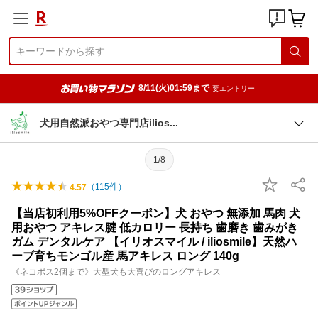
8/11(火)01:59まで
要エントリー
犬用自然派おやつ専門店ilio
s
1/8
（
115
件）
4.57
【当店初利用5%OFFクーポン】犬 おやつ 無添加 馬肉 犬
用おやつ アキレス腱 低カロリー 長持ち 歯磨き 歯みがき
ガム デンタルケア 【イリオスマイル / iliosmile】天然ハ
ーブ育ちモンゴル産 馬アキレス ロング 140g
《ネコポス2個まで》大型犬も大喜びのロングアキレス