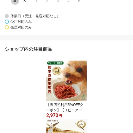
30
31
1
2
3
4
5
休業日（受注・発送対応なし）
受注対応のみ
発送対応のみ
ショップ内の注目商品
【当店初利用5%OFFク
ーポン】【リピーター限
2,970
定】犬 馬肉 無添加 熊本
円
直送 犬用新鮮生馬肉パラ
パラミンチ 冷凍ミンチ
生肉 生食 馬刺し ドッグ