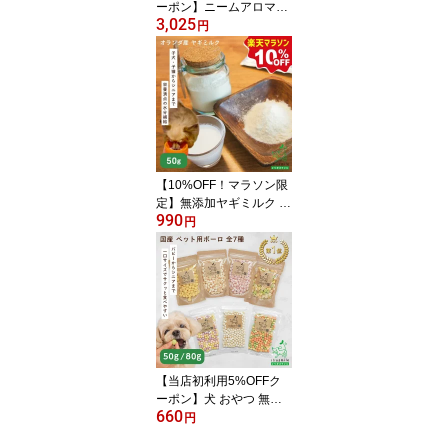
ーポン】ニームアロマシ
3,025
リーズ「アーユルニーム
円
シャンプー200ml」【イ
リオスマイル / iliosmil
e】 犬 シャンプー 犬用シ
ャンプー ニーム アルコ
ール系界面活性剤一切不
使用 高級シャンプー 皮
膚の弱い 犬用
【10%OFF！マラソン限
定】無添加ヤギミルク 5
990
0g お試し 犬用 犬 猫 小
円
動物 やぎミルク 山羊ミ
ルク ヤギミルク ゴート
ミルク ヤギミルク 全脂
ヤギミルク 無添加 犬 ペ
ットミルク 粉ミルク ヤ
ギミルク大人用 粉末 パ
ウダー 栄養 全脂粉乳 小
型犬 子犬 シニア
【当店初利用5%OFFク
ーポン】犬 おやつ 無添
660
加 国産 ボーロ 無着色 小
円
麦アレルギー 柔らかい