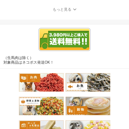
シニア 【イリオスマイル
/ iliosmile】ヤギミルクボ
もっと見る
ーロ 野菜ボーロ フルー
ツボーロ たまごボーロ
かぼちゃボーロ 紫芋ボー
ロ ミックスボーロ
（生馬肉は除く）
対象商品はネコポス発送OK！