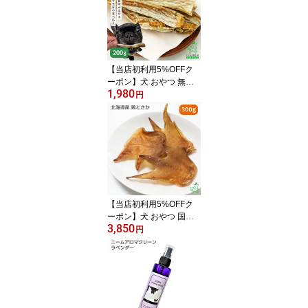
フード イリオスマイル
【イリオスマイル / ilios
mile】生馬肉パラパラミ
ンチ 300g ×3袋
【当店初利用5%OFFク
ーポン】犬 おやつ 無添
1,980
加 鱈 たら 魚 犬用 猫用
円
ハード 煮干し デンタル
ケア 歯磨き ジャーキー
カルシウム アレルギー
犬用おやつ 【イリオスマ
イル / iliosmile】北海タ
ラ 200g
【当店初利用5%OFFク
ーポン】犬 おやつ 国産
3,850
無添加 犬用 歯石 歯磨き
円
歯みがき ガム デンタル
ガム 歯磨きガム デンタ
ルケア ドッグフード コ
ラーゲン ペット 大袋 小
型犬 【イリオスマイル / i
liosmile】北海道産 鶏と