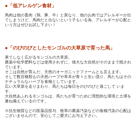
●「低アレルゲン食材」
馬肉は他の畜肉（鶏、豚、牛）と異なり、他のお肉ではアレルギーが出
てしまうけど、馬肉だと出ないという子もいる為、アレルギーが心配と
いう方はぜひお試し下さい！
●「のびのびとしたモンゴルの大草原で育った馬」
果てしなく広がるモンゴルの大草原。
農薬や化学肥料などは使用されずに、雄大な大自然がそのままで残され
ています。
そこは自然が育んだ、天然のオーガニックファームとも言えます。
そして数百種類もの天然ハーブや草木が青々と生い茂り、馬たちはその
ナチュラルなハーブを食糧としています。
広い大草原を走りまわり、馬たちは毎日をのびのびと過ごして いま
す。
大自然あふれるモンゴルは、馬たちが育つために理想的な環境と土壌を
兼ね備えているのです。
※抗生物質などの医薬品投与、牧草の農薬汚染などの食糧汚染の心配は
ございませんので、安心してご愛犬にお与え下さい。