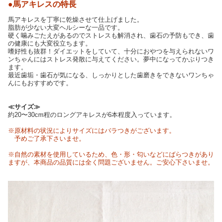
●馬アキレスの特長
馬アキレスを丁寧に乾燥させて仕上げました。
脂肪が少ない大変ヘルシーな一品です。
硬く噛みごたえがあるのでストレスも解消され、歯石の予防もでき、歯
の健康にも大変役立ちます。
嗜好性も抜群！ダイエットをしていて、十分におやつを与えられないワ
ンちゃんにはストレス発散に与えてください。夢中になってかぶりつき
ます。
最近歯垢・歯石が気になる、しっかりとした歯磨きをできないワンちゃ
んにもおすすめです。
≪サイズ≫
約20〜30cm程のロングアキレスが6本程度入っています。
※原材料の状況によりサイズにはバラつきがございます。
予めご了承下さいませ。
※自然の素材を使用しているため、色・形・匂いなどにばらつきがあり
ますが、本商品の品質には全く問題ございません。ご安心下さいませ。