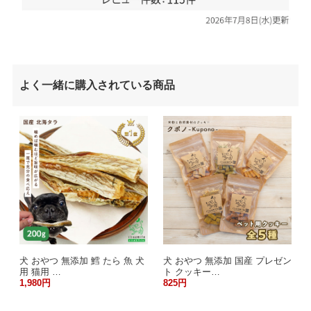
よく一緒に購入されている商品
犬 おやつ 無添加 鱈 たら 魚 犬
犬 おやつ 無添加 国産 プレゼン
用 猫用 …
ト クッキー…
1,980円
825円