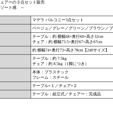
チェアーの３点セット販売
リゾート感 ～
マデラ バルコニー3点セット
ベージュ／グレー／グリーン／ブラウン／ブ
テーブル：約 横幅68×奥行60×高さ32cm
チェア：約 横幅73.5×奥行67×高さ67cm
約 横幅74×奥行73×高さ78cm【240サイズ】
テーブル：約 7.5kg
チェア：約 8.5kg（1脚につき）
本体：プラスチック
フレーム：スチール
テーブル×１／チェア×２
テーブル：組立式／チェアー：完成品