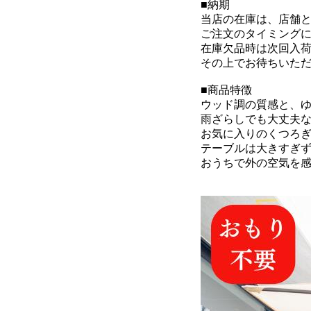
■納期
当店の在庫は、店舗
ご注文のタイミング
在庫欠品時は次回入
その上でお待ちいた
■商品特徴
ウッド調の質感と、ゆ
雨ざらしでも大丈夫
お気に入りのくつろ
テーブルは大きすぎ
おうちで外の空気を