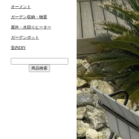
オーメント
ガーデン収納・物置
屋外・水回りヒーター
ガーデンポット
室内DIY