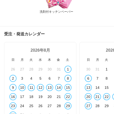
洗剤付キッチンペーパー
受注・発送カレンダー
2026年8月
20
日
月
火
水
木
金
土
日
月
火
26
27
28
29
30
31
1
30
31
1
2
3
4
5
6
7
8
6
7
8
9
10
11
12
13
14
15
13
14
15
16
17
18
19
20
21
22
20
21
22
23
24
25
26
27
28
29
27
28
29