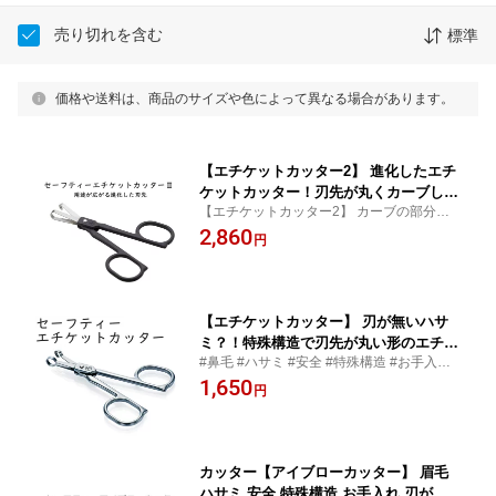
売り切れを含む
標準
価格や送料は、商品のサイズや色によって異なる場合があります。
【エチケットカッター2】 進化したエチ
ケットカッター！刃先が丸くカーブして
【エチケットカッター2】 カーブの部分か
いるので安心・安全
ら直線部分にもカットできる範囲が広が
2,860
円
り、鼻毛や眉毛の処理の他、赤ちゃんの産
毛やペットの肉球周りなども安心して使え
ます！
【エチケットカッター】 刃が無いハサ
ミ？！特殊構造で刃先が丸い形のエチケ
#鼻毛 #ハサミ #安全 #特殊構造 #お手入れ
ットカッター デリケートな鼻の中も傷
#刃がない #先が丸い #ステンレス #エチケ
1,650
つけにくく安心。鼻毛のお手入れはエチ
円
ット #身だしなみ #美容 #メイク道具 #ケア
ケットカッターにおまかせ！画期的なデ
グッズ #痛くない #手動 #電池いらず
ザインで2015年PINUPデザイン賞受
賞！刃先が丸いからポーチに入れてもO
K！
カッター【アイブローカッター】 眉毛
ハサミ 安全 特殊構造 お手入れ 刃がな