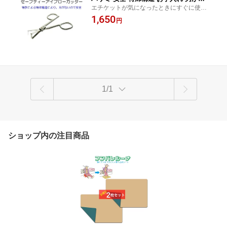
エチケットが気になったときにすぐに使え
い ステンレス エチケット 身だしなみ
る眉毛カッター。お出かけ時にポーチに忍
1,650
眉カット 美容 メイク ケアグッズ 痛く
円
ばせて。特許による特殊構造により刃がな
ない 手動 電池いらず PINUP デザイン
いので安全です。
1/1
ショップ内の注目商品