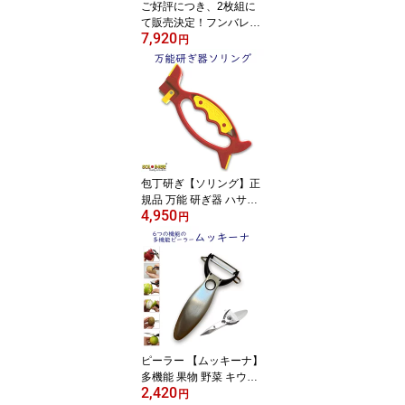
ご好評につき、2枚組に
て販売決定！フンバレル
7,920
ーナ 介護用滑り止めマッ
円
ト 50×69cm 多用途シリ
コンマット ベッド立ち上
がり トイレ立ち上がり
介護者も安心 薄くて軽い
防水マット 防水シート
おむつ交換 滑り止め 踏
ん張り 薄手 フローリン
グ・和室 リバーシブル
包丁研ぎ【ソリング】正
規品 万能 研ぎ器 ハサミ
4,950
パン切 波刃 包丁ピザカ
円
ッター ピーラー 爪切り
園芸用 剪定 ハサミ おろ
し金 マルチ刃物研ぎ 送
料無料 切れ味復活 簡易
研ぎ器 研ぎ石 お手入れ
シャープナー
ピーラー 【ムッキーナ】
多機能 果物 野菜 キウイ
2,420
オレンジ パイナップル
円