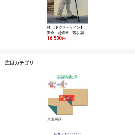
理 快適 サファイア炭石
爪ヤスリ 経済的 片手で
持てる コンパクト 高級
感 機能性 ルカット やす
り ギフト プレゼント
杖 【ドクターケイン】
安全 超軽量 高さ 調節
16,500
可能 カーボン使用 丈
円
夫 実用新案取得 杖先 36
0度 回転 持ち運び 楽々1
0段階調整可能 天然木 カ
エデ 高級素材カーボン使
注目カテゴリ
用 送料無料 ご年配 親孝
行 母の日 父の日 お出か
け サポート
介護用品