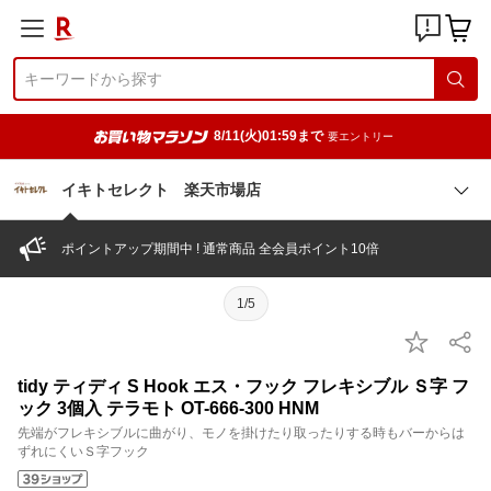
8/11(火)01:59まで
要エントリー
イキトセレクト 楽天市場店
ポイントアップ期間中 ! 通常商品 全会員ポイント10倍
1/5
tidy ティディ S Hook エス・フック フレキシブル Ｓ字 フ
ック 3個入 テラモト OT-666-300 HNM
先端がフレキシブルに曲がり、モノを掛けたり取ったりする時もバーからは
ずれにくいＳ字フック