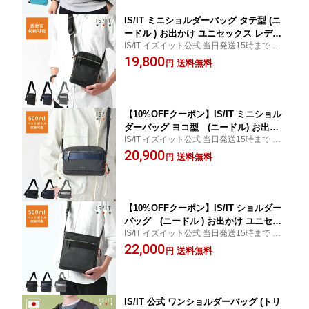
メンズ 男性 カラー
IS/IT ミニショルダーバッグ タテ型 (ニ
ードル ) お出かけ ユニセックス レディ
IS/IT イズイット公式 当日発送15時まで 無
ース 女性 男女兼用 小さい 小さい鞄 ミ
料ギフトサービス
19,800
ニ コンパクト 斜め掛け 斜めがけ 肩が
送料無料
円
け 縦型 メンズ 男性 カジュアル ショル
ダー メッセンジャーバッグ 旅行 おでか
け 鞄
【10%OFFクーポン】IS/IT ミニショル
ダーバッグ ヨコ型 (ニードル) お出か
IS/IT イズイット公式 当日発送15時まで 無
け ユニセックス レディース 女性 男女
料ギフトサービス
20,900
兼用 小さい 小さい鞄 ミニ コンパクト
送料無料
円
斜め掛け 斜めがけ サブバッグ 縦型 メ
ンズ 男性 カジュアル ショルダー メッ
センジャーバッグ 旅行 おでかけ 鞄
【10%OFFクーポン】IS/IT ショルダー
バッグ (ニードル ) お出かけ ユニセッ
IS/IT イズイット公式 当日発送15時まで 無
クス レディース 女性 男女兼用 斜め掛
料ギフトサービス
22,000
け 斜めがけ 肩がけ 縦型 メンズ 男性 カ
送料無料
円
ジュアル ショルダー メッセンジャーバ
ッグ 旅行 おでかけ 鞄 サブバッグ
IS/IT 公式 ワンショルダーバッグ (トリ