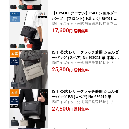
ャーバッグ 旅行 おでかけ 鞄 アウトド
ア カラー イニシャル刻印 名入れ
【10%OFFクーポン】IS/IT ショルダー
バッグ (フロント) お出かけ 肩掛け ポ
IS/IT イズイット公式 当日発送15時まで 無
ケット たくさん 機能 収納 斜め掛け 斜
料ギフトサービス
17,600
めがけ 肩がけ 縦型 メンズ 男性 カジュ
送料無料
円
アル ショルダー メッセンジャーバッグ
旅行 おでかけ 鞄 アウトドア カラー イ
ニシャル刻印 名入れ
IS/IT公式 レザークラッチ兼用 ショルダ
ーバッグ (スペア) No.939211 革 本革 牛
IS/IT イズイット公式 当日発送15時まで 無
革 2WAY 小さいカバン 小さめ コンパク
料ギフトサービス
25,300
ト カジュアルバッグ お出掛け 斜め掛け
送料無料
円
肩掛け 縦型 メンズ 男性 社会人 旅行 軽
量 軽い ギフト プレゼント 彼氏 通勤 結
婚式 冠婚葬祭
IS/IT公式 レザークラッチ兼用 ショルダ
ーバッグ B5 (スペア) No.939212 革 本
IS/IT イズイット公式 当日発送15時まで 無
革 牛革 2WAY 小さいカバン 小さめ コ
料ギフトサービス
27,500
ンパクト カジュアルバッグ お出掛け 斜
送料無料
円
め掛け 肩掛け 縦型 メンズ 男性 社会人
旅行 軽量 軽い ギフト プレゼント 彼氏
通勤 結婚式 冠婚葬祭