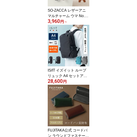
行 おでかけ 鞄 サブバッ
グ カラー
SO-ZACCA レザーアニ
マルチャーム ウマ No.46
3,960
2018 本革 革 レザー 日本
円
～
製 馬 ホース バッグチャ
ーム アニマル 動物チャ
ーム キーホルダー スト
ラップ レディース メン
ズ ギフト プレゼント
IS/IT イズイット ループ
リュック A4 セットアッ
28,600
プ対応 スマホポーチ付属
円
(ループ) No.966701 メン
ズ 通勤 バッグ 鞄 LUUP
ビジネスリュック ビジネ
ス 出張 拡張 エキスパン
ダブル 大容量 撥水 防水
ジャケパン 13インチ ノ
ートPC パソコン アウト
ドア カラー
FUJITAKA公式 コードバ
ン ラウンドファスナー長