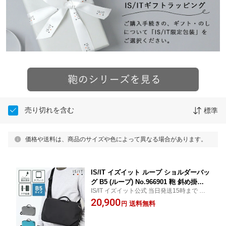
売り切れを含む
標準
価格や送料は、商品のサイズや色によって異なる場合があります。
IS/IT イズイット ループ ショルダーバッ
グ B5 (ループ) No.966901 鞄 斜め掛け
IS/IT イズイット公式 当日発送15時まで 無
肩掛け LUUP ビジネス 旅行 拡張 エキ
料ギフトサービス
20,900
スパンダブル 大容量 撥水 防水ジャケパ
送料無料
円
ン iPad kindle キンドル アイパッド タ
ブレット アウトドア スーツ ジャケパン