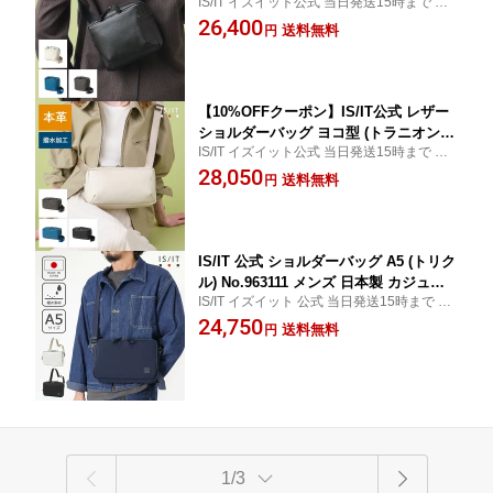
IS/IT イズイット公式 当日発送15時まで 無
960101 革 本革 牛革 スクエア コンパク
料ギフトサービス
26,400
ト 小さい鞄 小さめ メンズ レディース
送料無料
円
ユニセックス 男性 女性 シンプル 斜め
掛け 肩掛け 旅行 お出かけ サブバッグ
撥水 防水 耐久性 日本製 カラー
【10%OFFクーポン】IS/IT公式 レザー
ショルダーバッグ ヨコ型 (トラニオン)
IS/IT イズイット公式 当日発送15時まで 無
No.960102 革 本革 牛革 コンパクト ミ
料ギフトサービス
28,050
ニ 小さい鞄 小さめ メンズ レディース
送料無料
円
ユニセックス 男性 女性 シンプル 斜め
掛け 肩掛け 旅行 お出かけ ギフト プレ
ゼント 撥水 防水 耐久性 日本製 カラー
IS/IT 公式 ショルダーバッグ A5 (トリク
ル) No.963111 メンズ 日本製 カジュア
IS/IT イズイット 公式 当日発送15時まで 無
ルバッグ 撥水 お出掛け 斜め掛け 肩掛
料ギフトサービス
24,750
け 男性 社会人 旅行 ギフト プレゼント
送料無料
円
彼氏 ipad 野外 レジャー フェス アウト
ドア サブバッグ
1/3