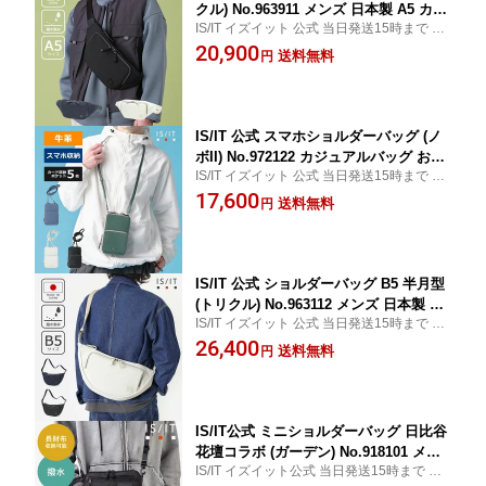
クル) No.963911 メンズ 日本製 A5 カジ
IS/IT イズイット 公式 当日発送15時まで 無
ュアルバッグ 撥水 お出掛け おでかけ
料ギフトサービス
20,900
斜め掛け 肩掛け 男性 社会人 旅行 ギフ
送料無料
円
ト プレゼント 彼氏 ipad 野外 レジャー
フェス アウトドア サブバッグ
IS/IT 公式 スマホショルダーバッグ (ノ
ボII) No.972122 カジュアルバッグ お出
IS/IT イズイット 公式 当日発送15時まで 無
掛け 斜め掛け 肩掛け 小さい コンパク
料ギフトサービス
17,600
ト メンズ 男性 社会人 旅行 ギフト プレ
送料無料
円
ゼント 彼氏 iPhine Android スマートフ
ォン サブバッグ
IS/IT 公式 ショルダーバッグ B5 半月型
(トリクル) No.963112 メンズ 日本製 カ
IS/IT イズイット 公式 当日発送15時まで 無
ジュアルバッグ 撥水 お出掛け 斜め掛け
料ギフトサービス
26,400
肩掛け 男性 社会人 旅行 ギフト プレゼ
送料無料
円
ント 彼氏 ipad フェス 旅行 サブバッグ
野外 レジャー
IS/IT公式 ミニショルダーバッグ 日比谷
花壇コラボ (ガーデン) No.918101 メン
IS/IT イズイット公式 当日発送15時まで 無
ズ 撥水 花柄 軽い 軽量 水に強い お出か