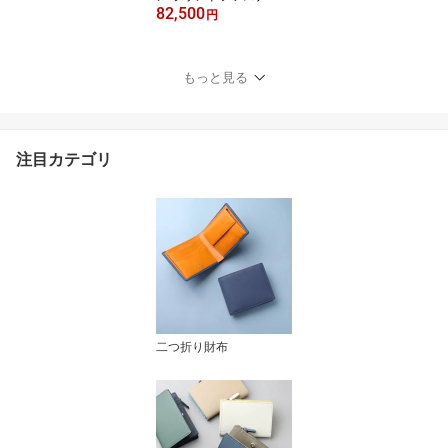
82,500
財布 カード段19 (フォー
円
ルII小物) No.614617 日
本製 本革 レザー 馬革 高
級 紳士用 メンズ 男性 ウ
もっと見る
ォレット 小銭入れ付き
父の日 クリスマス 天赦
日 ギフト プレゼント
注目カテゴリ
二つ折り財布