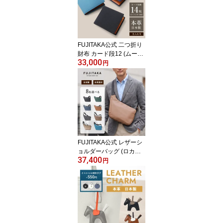
ドア メンズ ファスナー
付きトートバッグ ミニ
男性 ビジネストート メ
ンズトート 通勤 仕事 出
張 ビジネス お出かけ 通
FUJITAKA公式 二つ折り
学 自立
財布 カード段12 (ムース
33,000
小物) No.646637 革 本革
円
牛革 レザー 日本製 カー
フ ギフト 父の日 クリス
マス 天赦日 開運 メンズ
男性 革財布 2つ折り 折り
財布 メンズ財布 コンパ
クト 小銭入れ 仕事 ウォ
レット サイフ イニシャ
ル刻印 名入れ
FUJITAKA公式 レザーシ
ョルダーバッグ (ロカス)
37,400
No.672106 革 本革 牛革
円
レザー 肩掛け コンパク
ト ギフト 誕生日 日本製
軽量 斜め掛け 斜めがけ
肩がけ 縦型 メンズ 男性
カジュアル ショルダー
メッセンジャーバッグ 旅