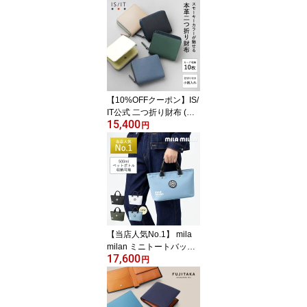
ー 小さい鞄 ミニ メンズ
カジュアル エコマーク
メンズ 男性 セカンドバ
ッグ ポーチ フォーマル
カジュアル おでかけ お
出かけ ミニ 小さい サブ
バッグ ミニトート カラ
ー 軽量 軽い
【10%OFFクーポン】IS/
IT公式 二つ折り財布 (ノ
15,400
ボII) No.972624 革 本革
円
牛革 レザー 上品 大人 ユ
ニセックス 小銭入れ付き
ミニマル レザー二つ折り
財布 ギフト レディース
メンズ 男性 革財布 2つ折
り 折り財布 メンズ財布
コンパクト 小銭入れ 仕
事 メンズ財布2つ折り
【当店人気No.1】 mila
milan ミニトートバッグ
17,600
(ベスパ) No.245511 ファ
円
スナー付き コンパクト
小さめ カジュアル ゴル
フ スポーツ 旅行 アウト