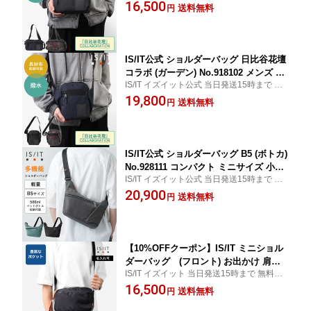
料ギフトサービス
16,500
け 小さい鞄 ミニ コンパクト 斜め掛け
送料無料
円
斜めがけ 肩がけ 横型 男性 カジュアル
メッセンジャーバッグ 旅行 おでかけ 父
の日 誕生日 プレゼント ギフト
IS/IT公式 ショルダーバッグ 日比谷花壇
コラボ (ガーデン) No.918102 メンズ 撥
IS/IT イズイット公式 当日発送15時まで 無
水 花柄 軽い 軽量 水に強い お出かけ 小
料ギフトサービス
19,800
さい鞄 ミニ コンパクト 斜め掛け 斜め
送料無料
円
がけ 肩がけ 横型 男性 カジュアル メッ
センジャーバッグ 旅行 おでかけ 父の日
誕生日 プレゼント ギフト
IS/IT公式 ショルダーバッグ B5 (ボトカ)
No.928111 コンパクト ミニサイズ 小さ
IS/IT イズイット公式 当日発送15時まで 無
い 鞄 カジュアル レジャー アウトドア
料ギフトサービス
20,900
ナイロン 軽量 軽い メンズ ユニセック
送料無料
円
ス レディース 男性 斜め掛け 斜めがけ
舟形 旅行 お出かけ 通学 ipad タブレッ
ト端末 ギフト
【10%OFFクーポン】IS/IT ミニショル
ダーバッグ (フロント) お出かけ 肩掛
IS/IT イズイット 当日発送15時まで 無料ギ
け ミニ 小さい コンパクト ポケット 機
フトサービス
16,500
能 収納 斜め掛け サブバッグ 肩がけ 縦
送料無料
円
型 メンズ 男性 カジュアル メッセンジ