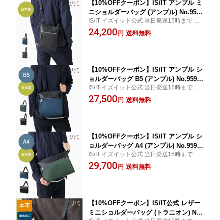
【10%OFFクーポン】IS/IT アンプル ミ
ニショルダーバッグ (アンプル) No.9591
IS/IT イズイット公式 当日発送15時まで 無
01 お出かけ 小さい 小さい鞄 ミニ コン
料ギフトサービス
24,200
パクト 斜め掛け 斜めがけ 肩がけ 縦型
送料無料
円
メンズ 男性 カジュアル ショルダー メ
ッセンジャーバッグ 旅行 おでかけ 鞄
【10%OFFクーポン】IS/IT アンプル シ
ョルダーバッグ B5 (アンプル) No.95910
IS/IT イズイット公式 当日発送15時まで 無
2 お出かけ 小さい 小さい鞄 ミニ コンパ
料ギフトサービス
27,500
クト 斜め掛け 斜めがけ 肩がけ 縦型 メ
送料無料
円
ンズ 男性 カジュアル ショルダー メッ
センジャーバッグ 旅行 おでかけ 鞄
【10%OFFクーポン】IS/IT アンプル シ
ョルダーバッグ A4 (アンプル) No.95910
IS/IT イズイット公式 当日発送15時まで 無
3 お出かけ 大きい鞄 ミニ コンパクト 斜
料ギフトサービス
29,700
め掛け 斜めがけ 肩がけ 縦型 メンズ 男
送料無料
円
性 カジュアル ショルダー メッセンジャ
ーバッグ 旅行 おでかけ 鞄
【10%OFFクーポン】IS/IT公式 レザー
ミニショルダーバッグ (トラニオン) No.