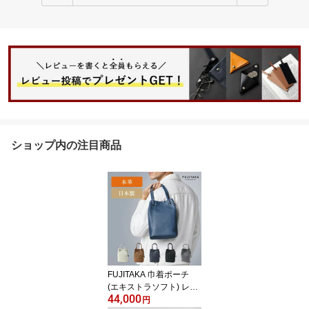
ショップ内の注目商品
FUJITAKA 巾着ポーチ
(エキストラソフト) レザ
44,000
ー 本革 牛革 革 エコレザ
円