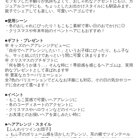
モフモフした手触りが気持ちよくて、おしゃれなアクセントにも◎。カ
ジュアルコーデにも、ちょっとしたお出かけスタイルにも馴染みます。
親子でシェアしても楽しい、可愛いヘアゴムです♪
■使用シーン
・冬のおしゃれにぴったり！もこもこ素材で寒い日のおでかけに◎
・クリスマスや年末年始のイベントヘアにもおすすめ！
■ギフト・プレゼント
🌸 キッズのヘアアレンジデビューに
「自分でヘアアレンジしたい！」というお子様にぴったり。もふ子な
ら、サッと結ぶだけであっという間に可愛く決まります♪
🌸 クリスマスのプチギフトに
「何を贈ろうか迷う…」そんな時に！季節感を感じるヘアゴムは、実用
的なプレゼントとして喜ばれます🌸
🌸 豊富なカラーバリエーション
全7色のバリエーションでどんなお洋服にも対応。その日の気分やコー
デに合わせて選べます！
■イベント
・もこもこ質感で可愛いヘアアレンジに
・冬のコーディネートのアクセントに
・クリスマスやハロウィンなどのイベントに
・お友達とのお揃いヘアを楽しみたい時に
■ヘアアレンジ・スタイル
【ふんわりツインお団子】
→ もふ子のボリューム感を活かしたアレンジ。耳の横でツインテール