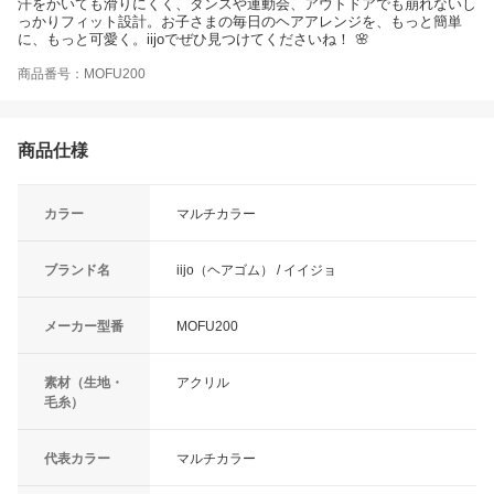
汗をかいても滑りにくく、ダンスや運動会、アウトドアでも崩れないし
っかりフィット設計。お子さまの毎日のヘアアレンジを、もっと簡単
に、もっと可愛く。iijoでぜひ見つけてくださいね！ 🌸
商品番号：MOFU200
商品仕様
カラー
マルチカラー
ブランド名
iijo（ヘアゴム） / イイジョ
メーカー型番
MOFU200
素材（生地・
アクリル
毛糸）
代表カラー
マルチカラー