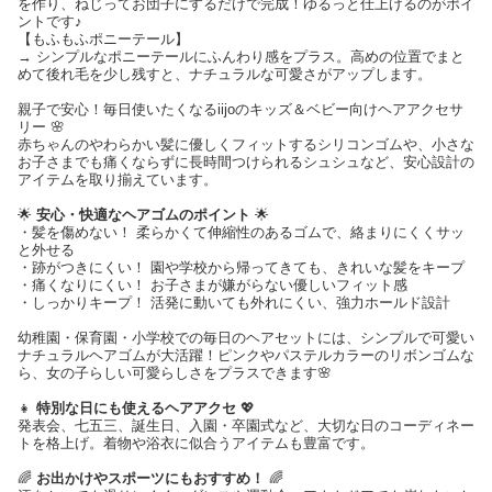
を作り、ねじってお団子にするだけで完成！ゆるっと仕上げるのがポイ
ントです♪
【もふもふポニーテール】
→ シンプルなポニーテールにふんわり感をプラス。高めの位置でまと
めて後れ毛を少し残すと、ナチュラルな可愛さがアップします。
親子で安心！毎日使いたくなるiijoのキッズ＆ベビー向けヘアアクセサ
リー 🌸
赤ちゃんのやわらかい髪に優しくフィットするシリコンゴムや、小さな
お子さまでも痛くならずに長時間つけられるシュシュなど、安心設計の
アイテムを取り揃えています。
🌟
安心・快適なヘアゴムのポイント
🌟
・髪を傷めない！ 柔らかくて伸縮性のあるゴムで、絡まりにくくサッ
と外せる
・跡がつきにくい！ 園や学校から帰ってきても、きれいな髪をキープ
・痛くなりにくい！ お子さまが嫌がらない優しいフィット感
・しっかりキープ！ 活発に動いても外れにくい、強力ホールド設計
幼稚園・保育園・小学校での毎日のヘアセットには、シンプルで可愛い
ナチュラルヘアゴムが大活躍！ピンクやパステルカラーのリボンゴムな
ら、女の子らしい可愛らしさをプラスできます🌸
👧
特別な日にも使えるヘアアクセ
💖
発表会、七五三、誕生日、入園・卒園式など、大切な日のコーディネー
トを格上げ。着物や浴衣に似合うアイテムも豊富です。
🌈
お出かけやスポーツにもおすすめ！
🌈