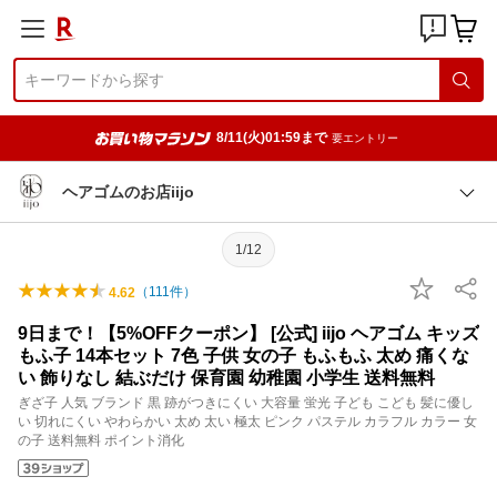
8/11(火)01:59まで
要エントリー
ヘアゴムのお店iijo
1/12
（
111
件）
4.62
9日まで！【5%OFFクーポン】 [公式] iijo ヘアゴム キッズ
もふ子 14本セット 7色 子供 女の子 もふもふ 太め 痛くな
い 飾りなし 結ぶだけ 保育園 幼稚園 小学生 送料無料
ぎざ子 人気 ブランド 黒 跡がつきにくい 大容量 蛍光 子ども こども 髪に優し
い 切れにくい やわらかい 太め 太い 極太 ピンク パステル カラフル カラー 女
の子 送料無料 ポイント消化