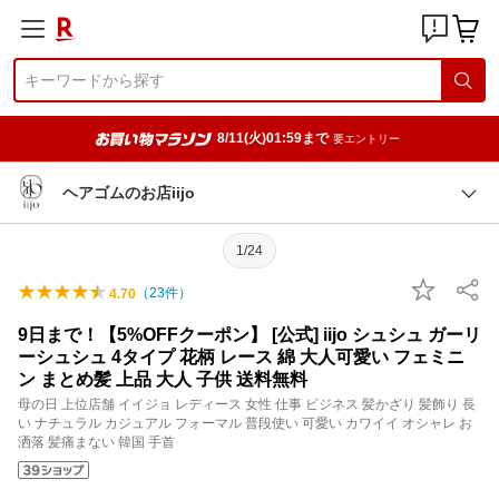
8/11(火)01:59まで
要エントリー
ヘアゴムのお店iijo
1/24
（
23
件）
4.70
9日まで！【5%OFFクーポン】 [公式] iijo シュシュ ガーリ
ーシュシュ 4タイプ 花柄 レース 綿 大人可愛い フェミニ
ン まとめ髪 上品 大人 子供 送料無料
母の日 上位店舗 イイジョ レディース 女性 仕事 ビジネス 髪かざり 髪飾り 長
い ナチュラル カジュアル フォーマル 普段使い 可愛い カワイイ オシャレ お
洒落 髪痛まない 韓国 手首