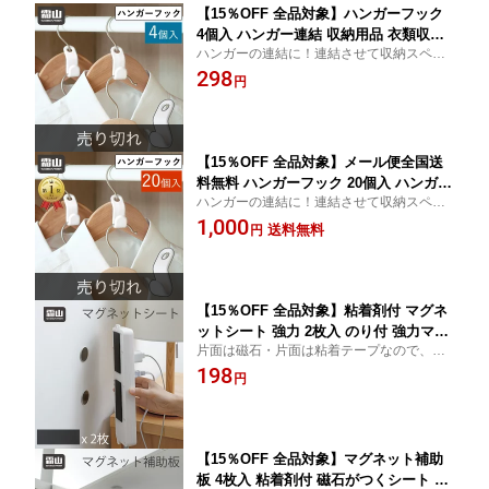
【15％OFF 全品対象】ハンガーフック
4個入 ハンガー連結 収納用品 衣類収納
ハンガーの連結に！連結させて収納スペー
ジョイントフック ジョイント ハンガー
スUP!
298
連結 フック 連結フック 収納 クローゼ
円
ット バッグフック 小物収納 ネクタイ
スカーフ 便利グッズ シンプル ホワイト
霜山 メール便
【15％OFF 全品対象】メール便全国送
料無料 ハンガーフック 20個入 ハンガー
ハンガーの連結に！連結させて収納スペー
連結 収納用品 衣類収納 ジョイントフッ
スUP!
1,000
ク ジョイント ハンガー 連結 フック 連
送料無料
円
結フック 収納 クローゼット バッグフッ
ク 小物収納 ネクタイ スカーフ 便利グ
ッズ シンプル ホワイト 霜山
【15％OFF 全品対象】粘着剤付 マグネ
ットシート 強力 2枚入 のり付 強力マグ
片面は磁石・片面は粘着テープなので、展
ネットテープ 強力 粘着剤 磁力 磁石 磁
示物をスチール面に貼りつけて固定するこ
198
石シート 粘着 文房具 事務用品 冷蔵庫
円
とが可能です。文房具 収納 マグネット 収
横収納 ポイント消化
納 磁石シート 冷蔵庫
【15％OFF 全品対象】マグネット補助
板 4枚入 粘着剤付 磁石がつくシート の