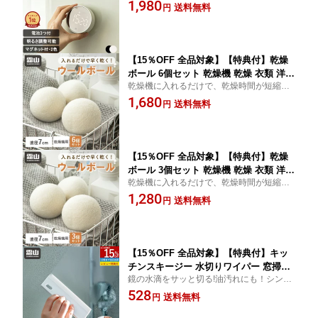
こいい ゲーム 睡眠 ミュート 明るさ調整 磁
1,980
ーム タイマー ダイヤル ストップウォッ
送料無料
円
石 ブラック ホワイト 黒 白 学習タイマー ス
チ クッキング 学習 スポーツタイマー
トップウォッチ 勉強
アラーム 簡単 小さい シンプル 電池 LE
D タイマー 料理 勉強 運動 会議 霜山
【15％OFF 全品対象】【特典付】乾燥
ボール 6個セット 乾燥機 乾燥 衣類 洋服
乾燥機に入れるだけで、乾燥時間が短縮！
節電 時短 ドライボール ドライヤーボー
部屋干し 寝具 便利 速乾 静電気防止 繰り返
1,680
ル 7cm ウールボール 除湿ボール 洗濯
送料無料
円
し使える 衣類乾燥除湿 衣類乾燥用柔軟剤
乾燥ボール 洗濯ボール ドラム式 梅雨
夏 天然素材 節約 洗濯ボール ドラム式 乾燥
部屋干し 梅雨対策 湿気 湿気対策 衣類
機 ボール
乾燥 生乾き対策 霜山
【15％OFF 全品対象】【特典付】乾燥
ボール 3個セット 乾燥機 乾燥 衣類 洋服
乾燥機に入れるだけで、乾燥時間が短縮！
節電 時短 ドライボール ドライヤーボー
洗濯ボール ドラム式 乾燥機 ボール 寝具 便
1,280
ル 7cm ウールボール 除湿ボール 洗濯
送料無料
円
利 速乾 静電気防止 繰り返し使える 衣類乾
乾燥ボール 洗濯ボール ドラム式 梅雨
燥除湿 衣類乾燥用柔軟剤 夏 天然素材 節約
部屋干し 梅雨対策 湿気 湿気対策 衣類
乾燥 生乾き対策 霜山
【15％OFF 全品対象】【特典付】キッ
チンスキージー 水切りワイパー 窓掃除
鏡の水滴をサッと切る!油汚れにも！シンク
お風呂掃除 水切り ワイパー 水切り 水
掃除 窓掃除 鏡 風呂掃除 スキージー 掃除グ
528
滴 浴室 汚れ 油汚れ シンク 鏡 お風呂 窓
送料無料
円
ッズ
ガラス バスグッズ 窓ガラス 掃除用品