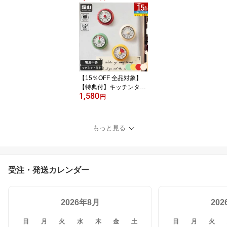
ダー 靴ホルダー 高さ調
節 靴 収納 靴箱整理 靴 靴
箱 下駄箱 玄関 玄関収納
スリム 省スペース おし
ゃれ すき間収納 シュー
ズ 靴収納
【15％OFF 全品対象】
【特典付】キッチンタイ
1,580
マー マグネット タイマ
円
ー 勉強 機械式 アナログ
おしゃれ かわいい ゼン
マイ仕掛け キッチンタイ
もっと見る
マー マグネット 磁石 キ
ッチン雑貨 かわいい 電
池不要 便利 レトロ おし
ゃれ 勉強 料理 時間 分か
受注・発送カレンダー
りやすい 霜山
2026年8月
20
日
月
火
水
木
金
土
日
月
火