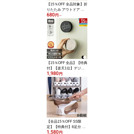
【15％OFF 全品対象】折
霜山
りたたみ アウトドア シ
680
リコン コップ 150ml 225
円
～
ml 折りたたみコップ 携
帯コップ コップ アウト
ドア 携帯カップ うがい
コップ 持ち運び コンパ
クト 登山 学校 外出 旅行
用 軽量 折りたためるコ
ップ 食洗機対応 シリコ
ン カラビナ付き 霜山
【15％OFF 全品】【特典
付】【楽天1位】デジタ
1,980
ルタイマー キッチンタイ
円
マー マグネット デジタ
ル おしゃれ アラーム タ
イマー ダイヤル ストッ
プウォッチ クッキング
学習 スポーツタイマー
アラーム 簡単 小さい シ
ンプル 電池 LED タイマ
ー 料理 勉強 運動 会議 霜
【全品15％OFF SS限
山
定】【特典付】8足分 シ
1,580
ューズホルダー くつホル
円