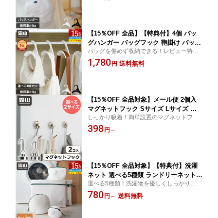
ーゼット 収納 ハンガー アイデア商品
便利 霜山
【15％OFF 全品】【特典付】4個 バッ
グハンガー バッグフック 鞄掛け バッグ
バッグを傷めず収納できる！レビュー特典
掛け バッグかけ カバン掛け 鞄収納 帽
付き 送料無料 ハンガー アイデア商品 クロ
1,780
子掛け 帽子収納 キャップ 収納 かばん
送料無料
円
ーゼット 収納 ネクタイ 収納 ホワイト ブラ
置き 荷物掛け バッグホルダー かばん置
ック
き ネクタイ スカーフ バッグ かばん か
け キャップ 収納用品 便利 霜山
【15％OFF 全品対象】メール便 2個入
マグネットフック Sサイズ Lサイズ フ
しっかり吸着！簡単設置のマグネットフッ
ック ネオジム 磁石 強力フック 収納 便
ク
398
利グッズ マグネット 磁着 壁掛け 鍵置
円
～
き タオル 金属 吊り下げ くっつく 玄関
キッチン オフイス おしゃれ 霜山
【15％OFF 全品対象】【特典付】洗濯
ネット 選べる5種類 ランドリーネット
選べる5種類！洗濯物を優しくしっかり洗え
角型 丸型 ブラジャー用 靴下用 粗目 細
る洗濯ネット！全国送料無料 レビュー特典
780
目 洗濯 洗濯物 下着 ブラジャー 靴下 ズ
送料無料
円
～
ボン シャツ 型崩れ 色移り防止 立体 ネ
ット 大きめ 小さめ ドラム式 乾燥 ラン