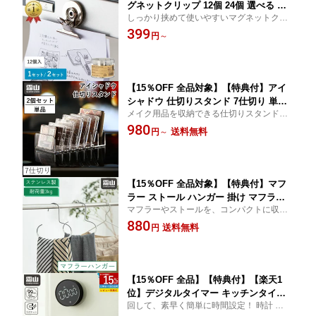
グネットクリップ 12個 24個 選べる ク
しっかり挟めて使いやすいマグネットクリ
リップ Φ2.5 マグネット付クリップ 袋ど
ップ！ 全国送料無料 円形 ブルドッグクリ
399
め 磁石 文具 冷蔵庫 キッチン メモ 挟む
円
～
ップ 収納 ケース付き ファイル紙固定 食品
キッチン整理 整理 レンジ マグネット
保存 オフィス 家 学校 事務用品 レビュー特
冷蔵庫マグネット ホワイトボード 付箋
典付き
伝言メモ 写真 シンプル 霜山
【15％OFF 全品対象】【特典付】アイ
シャドウ 仕切りスタンド 7仕切り 単品
メイク用品を収納できる仕切りスタンド！
2個セット スタンド 収納 メイク収納ケ
送料無料 仕切り収納
980
ース コスメ収納 ディスプレイ メイクボ
送料無料
円
～
ックス チーク 卓上 小物入れ 透明 整理
霜山
【15％OFF 全品対象】【特典付】マフ
ラー ストール ハンガー 掛け マフラー
マフラーやストールを、コンパクトに収納
用掛け ストール掛け ハンガー タオル掛
できる 滑らないハンガー マフラーハンガー
880
け ステンレス製 滑らない ネクタイ バ
送料無料
円
ストールハンガー バッグハンガー かばん掛
ッグ 衣類掛け 収納 クローゼット 押入
け ネクタイハンガー
れ 衣類ハンガー ブラック ホワイト シ
ンプル 霜山
【15％OFF 全品】【特典付】【楽天1
位】デジタルタイマー キッチンタイマ
回して、素早く簡単に時間設定！ 時計 かっ
ー マグネット デジタル おしゃれ アラ