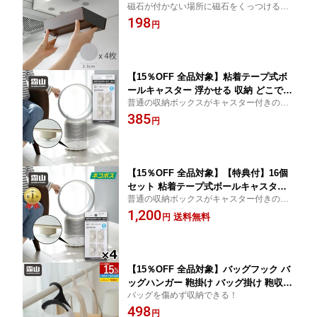
磁石が付かない場所に磁石をくっつけるた
り付 金属プレート 鉄プレート マグネッ
めの磁石専用取付補助板 マグネットシート
198
ト補助プレート 丸 マグネット用取り付
円
マグネット補助プレー パネル マグネットシ
けパネル 文房具 事務用品 ポイント消化
ート 粘着 丸 金属プレート
【15％OFF 全品対象】粘着テープ式ボ
ールキャスター 浮かせる 収納 どこでも
普通の収納ボックスがキャスター付きの収
キャスター ミニキャスター キャスター
納ボックスに早変わり
385
ボール型 ミニ車輪 両面テープ 両面シー
円
ル 貼り付け 簡単 ファイルボックス 収
納ケース 収納ボックス ワゴン ゴミ箱
収納グッズ DIY
【15％OFF 全品対象】【特典付】16個
セット 粘着テープ式ボールキャスター
普通の収納ボックスがキャスター付きの収
浮かせる 収納 どこでもキャスター ミニ
納ボックスに早変わり ファイルボックス 収
1,200
キャスター キャスター ボール型 ミニ車
送料無料
円
納ボックス 用キャスター
輪 両面テープ 両面シール 貼り付け 簡
単 収納ボックス ワゴン ゴミ箱 収納グ
ッズ
【15％OFF 全品対象】バッグフック バ
ッグハンガー 鞄掛け バッグ掛け 鞄収納
バッグを傷めず収納できる！
帽子掛け ネクタイ スカーフ バッグ か
498
ばん キャップ ホワイト ブラック クロ
円