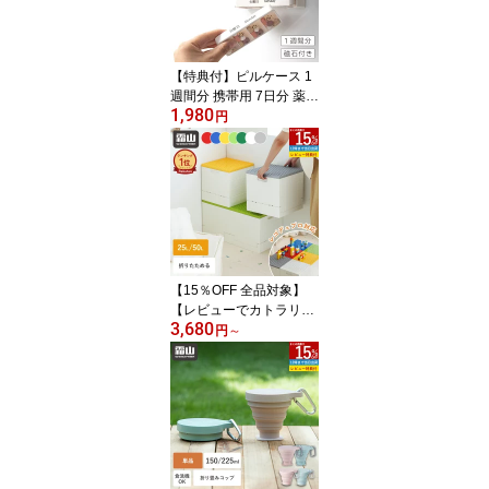
雨 部屋干し 梅雨対策 湿
気 湿気対策 衣類乾燥 生
乾き対策 霜山
【特典付】ピルケース 1
週間分 携帯用 7日分 薬ケ
1,980
ース 薬入れ 持ち運び コ
円
ンパクト 薬箱 飲み忘れ
防止 サプリメントケース
朝昼晩 時間帯 曜日 仕切
り マグネット 壁掛け 大
きめ 高齢者 お薬 常備薬
錠剤 収納 保管 スライド
式 おしゃれ シンプル か
わいい 霜山
【15％OFF 全品対象】
【レビューでカトラリー
3,680
セットプレゼント】折り
円
～
たたみ レゴブロック収納
ボックス おもちゃ箱 レ
ゴ 収納 ブロック収納 デ
ュプロ 基礎板 蓋付 収納
ケース おもちゃ 収納 大
容量 レゴブロック テー
ブル lego LEGO プラス
チック 子供 親子 ベビー