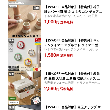
ドリー 洗濯用品 便利 旅行 霜山
【15％OFF 全品対象】【特典付】椅子
脚カバー 4個 猫 ネコ シリコン チェアソ
まるで家具が猫になったみたい！椅子足カ
ックス 椅子脚キャップ イス足カバー 椅
バー 椅子 傷防止 イス 脚キャップ 椅子 かわ
1,000
子脚キャップ 脱げにくい 床保護 簡単装
送料無料
円
いい イス脚カバー 脱げにくい フローリン
着 便利アイテム フローリング 畳 傷防
グ 傷防止 シリコン
止 椅子 イス ずれにくい シリコン 霜山
【15％OFF 全品対象】【特典付】キッ
チンタイマー マグネット タイマー 勉強
レトロで可愛いキッチンタイマー おしゃれ
機械式 アナログ おしゃれ かわいい ゼ
雑貨 キッチン 便利 タイマー マグネット レ
1,580
ンマイ仕掛け キッチンタイマー マグネ
送料無料
円
トロ キッチン
ット 磁石 キッチン雑貨 かわいい 電池
不要 便利 レトロ おしゃれ 勉強 料理 時
間 分かりやすい 霜山
【15％OFF 全品対象】【特典付】救急
箱 薬箱 大容量 工具箱 収納ボックス マ
大容量でマルチに活躍！クリアカラーが新
ルチボックス 多機能収納ボックス 2段式
登場！シンプル ホワイト クリア シール付
2,580
大容量 薬ケース 薬入れ ロック付き 持
送料無料
円
き 丈夫 薬 収納 薬入れケース救急 ボックス
ち手付き 救急ボックス DIY ツールボッ
ケース
クス マルチケース 収納ケース 収納用品
小物入れ 霜山
【15％OFF 全品対象】目玉クリップ マ