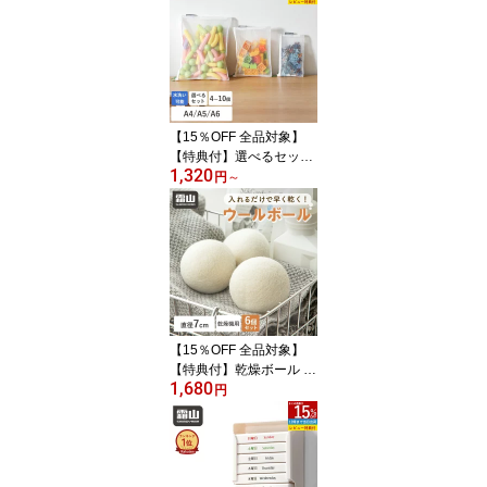
【15％OFF 全品対象】
【特典付】選べるセット
1,320
メッシュケース A4 A5 A
円
～
6 ファスナーケース 小物
収納 書類整理 書類 収納
ケース メッシュ ケース
ポーチ マルチケース マ
ルチ メッシュポーチ ナ
イロン 小物 書類 メモ帳
収納用品 おしゃれ ファ
スナー ホワイト 霜山
【15％OFF 全品対象】
【特典付】乾燥ボール 6
1,680
個セット 乾燥機 乾燥 衣
円
類 洋服 節電 時短 ドライ
ボール ドライヤーボール
7cm ウールボール 除湿
ボール 洗濯乾燥ボール
洗濯ボール ドラム式 梅