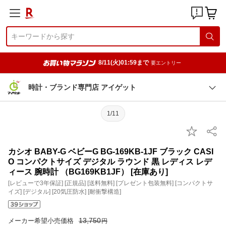
8/11(火)01:59まで
要エントリー
時計・ブランド専門店 アイゲット
1/11
カシオ BABY-G ベビーG BG-169KB-1JF ブラック CASI
O コンパクトサイズ デジタル ラウンド 黒 レディス レデ
ィース 腕時計 （BG169KB1JF） [在庫あり]
[レビューで3年保証] [正規品] [送料無料] [プレゼント包装無料] [コンパクトサ
イズ] [デジタル] [20気圧防水] [耐衝撃構造]
13,750
メーカー希望小売価格
円