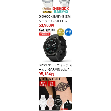
G-SHOCK BABY-G 電波
ソーラー G-STEEL G-MS
53,900
ペアウォッチ GST-W300
円
-7AJF-MSG-W100-7A2J
F ホワイト＆ゴールド 大
人スポーティー 白 金 G
ショック ベビーG ペア p
air watch ペアモデル ペ
ア時計 電波時計 メンズ
レディース 腕時計 （GS
TW3007AJF-MSGW100
GPSスマートウォッチ ガ
7A2JF） [在庫あり]
ーミン GARMIN epix Pro
95,184
(Gen 2) 47mm Sapphire
円
Ti Carbon Gray DLC / Bl
ack (010-02803-52) 【取
説サービス】 ゴルフ ラ
ンニング 登山 スキー ア
ウトドア サーフィン 心
電図 Suica対応 耐衝撃構
造 音楽再生 通知機能
【在庫あり】