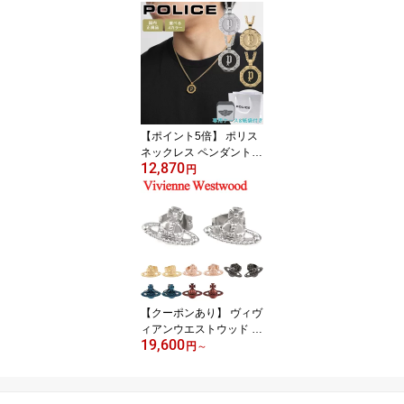
レーベル WHITE LABEL
ショルダーバッグ BORE
ALIS CROSS BAG S ミ
ニバッグ 1L 斜め掛け ユ
ニセックス メンズ レデ
ィース NN2PQ57 選べる
3カラー 【在庫あり】
【誕生日 お祝い プレゼ
【ポイント5倍】 ポリス
ント ギフト 贈り物】
ネックレス ペンダント
12,870
ブランド メンズ サーク
円
ル オクタゴン 八角形 ゴ
ールド シルバー ブラッ
ク POLICE REINGA GN2
102506 GN2102507 GN
2102508 GN2102509 選
べる4カラー 【在庫あ
り】【誕生日 お祝い プ
レゼント ギフト】
【クーポンあり】 ヴィヴ
ィアンウエストウッド ピ
19,600
アス レディース メンズ
円
～
Vivienne Westwood ヴィ
ヴィアン ファラーピアス
62010015 選べる6色