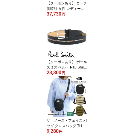
【クーポンあり】 コーチ
腕時計 女性 レディース
37,730
【安心の正規品・保証5
円
年・紙袋付き・ベルト調
節無料】 COACH KITT 3
4MM CERAMIC キット
選べる4色 アレルギー対
応のセラミック素材 【在
庫あり】【誕生日 お祝い
プレゼント ギフト】
【クーポンあり】 ポール
スミス ベルト PaulSmith
23,300
メンズベルト レザー メ
円
ンズ 男性 ブラック マル
チストライプ M1A-5775-
BINSTB 79 【在庫あり】
【誕生日 お祝い プレゼ
ント ギフト】
ザ・ノース・フェイス バ
ッグ クロスバッグ THE
9,280
NORTH FACE ホワイト
円