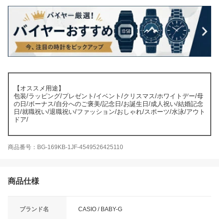
【オススメ用途】
包装/ラッピング/プレゼント/イベント/クリスマス/ホワイトデー/母
の日/ボーナス/自分へのご褒美/記念日/お誕生日/成人祝い/結婚記念
日/就職祝い/退職祝い/ファッション/おしゃれ/スポーツ/水泳/アウト
ドア/
商品番号：BG-169KB-1JF-4549526425110
商品仕様
ブランド名
CASIO / BABY-G