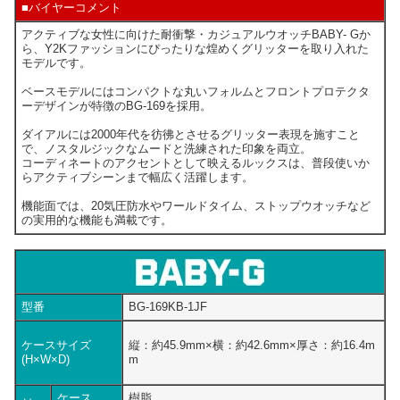
■バイヤーコメント
アクティブな女性に向けた耐衝撃・カジュアルウオッチBABY- Gか
ら、Y2Kファッションにぴったりな煌めくグリッターを取り入れた
モデルです。
ベースモデルにはコンパクトな丸いフォルムとフロントプロテクタ
ーデザインが特徴のBG-169を採用。
ダイアルには2000年代を彷彿とさせるグリッター表現を施すこと
で、ノスタルジックなムードと洗練された印象を両立。
コーディネートのアクセントとして映えるルックスは、普段使いか
らアクティブシーンまで幅広く活躍します。
機能面では、20気圧防水やワールドタイム、ストップウオッチなど
の実用的な機能も満載です。
型番
BG-169KB-1JF
ケースサイズ
縦：約45.9mm×横：約42.6mm×厚さ：約16.4m
(H×W×D)
m
ケース
樹脂