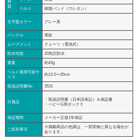
材
質
ベルト
樹脂バンド（ウレタン）
文字盤カラー
グレー系
バックル
尾錠
ムーブメント
クォーツ（電池式）
防水性能
20気圧防水
重量
約43g
ベルト着用可能サ
約13.5〜20cm
イズ
取扱説明書No
3531
・取扱説明書（日本語表記）＆保証書
付属品
・ベビーG
用ボックス
保証期間
メーカー正規1年保証
※掲載商品の色調は、一部実物と異なる場合が
ご留意事項
あります。