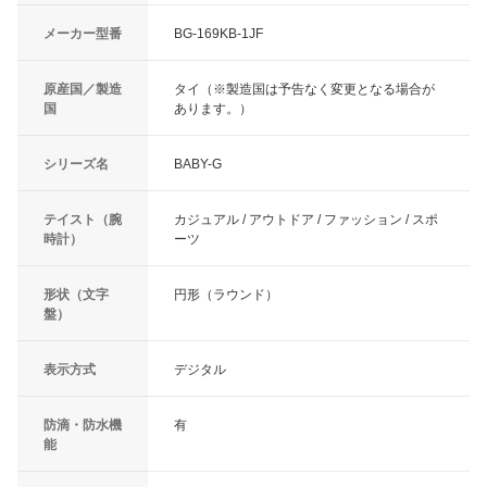
メーカー型番
BG-169KB-1JF
原産国／製造
タイ（※製造国は予告なく変更となる場合が
国
あります。）
シリーズ名
BABY-G
テイスト（腕
カジュアル / アウトドア / ファッション / スポ
時計）
ーツ
形状（文字
円形（ラウンド）
盤）
表示方式
デジタル
防滴・防水機
有
能