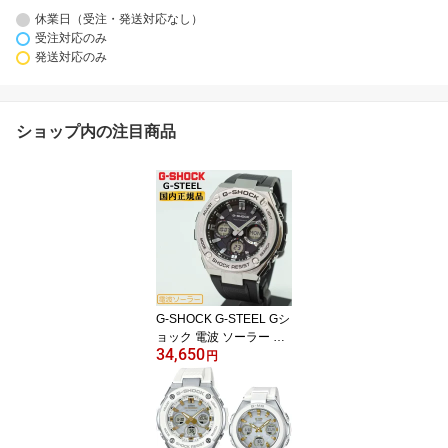
休業日（受注・発送対応なし）
受注対応のみ
発送対応のみ
ショップ内の注目商品
G-SHOCK G-STEEL Gシ
ョック 電波 ソーラー GS
34,650
T-W110-1AJF ブラックフ
円
ェイス CASIO カシオ G
スチール シルバーベゼル
デジタル アナログ メン
ズ 腕時計 （GSTW1101A
JF） [在庫あり]