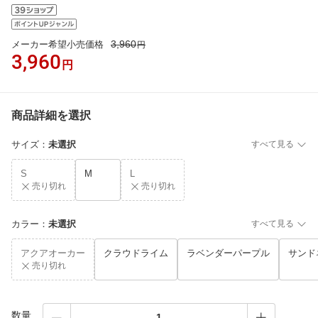
3,960
メーカー希望小売価格
円
3,960
円
商品詳細を選択
サイズ
：
未選択
すべて見る
S
M
L
売り切れ
売り切れ
カラー
：
未選択
すべて見る
アクアオーカー
クラウドライム
ラベンダーパープル
サンド
売り切れ
数量