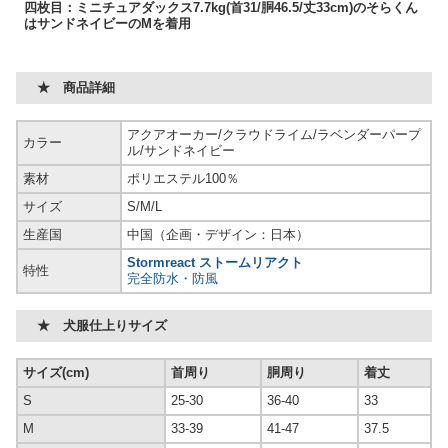
四枚目：ミニチュアダックス7.7kg(首31/胴46.5/丈33cm)のそらくん
はサンドネイビーのMを着用
★ 商品詳細
アクアオーカー/クラウドライム/ラベンダーパープ
カラー
ル/サンドネイビー
素材
ポリエステル100％
サイズ
S/M/L
生産国
中国（企画・デザイン：日本）
Stormreact ストームリアクト
特性
完全防水・防風
★ 犬服仕上りサイズ
サイズ(cm)
首周り
胴周り
着丈
S
25-30
36-40
33
M
33-39
41-47
37.5