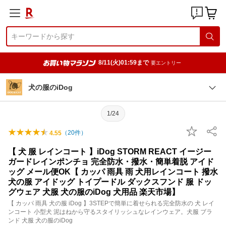
8/11(火)01:59まで
要エントリー
犬の服のiDog
1/24
（
20
件）
4.55
【 犬 服 レインコート 】iDog STORM REACT イージー
ガードレインポンチョ 完全防水・撥水・簡単着脱 アイド
ッグ メール便OK【 カッパ 雨具 雨 犬用レインコート 撥水
犬の服 アイドッグ トイプードル ダックスフンド 服 ドッ
グウェア 犬服 犬の服のiDog 犬用品 楽天市場】
【 カッパ 雨具 犬の服 iDog 】3STEPで簡単に着せられる完全防水の 犬 レイ
ンコート 小型犬 泥はねから守るスタイリッシュなレインウェア。犬服 ブラ
ンド 犬服 犬の服のiDog