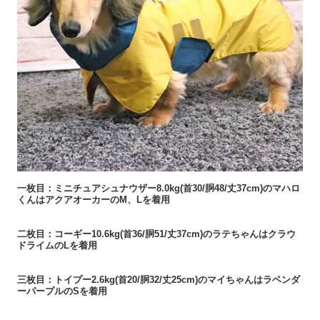
一枚目：ミニチュアシュナウザー8.0kg(首30/胴48/丈37cm)のマハロ
くんはアクアオーカーのM、Lを着用
二枚目：コーギー10.6kg(首36/胴51/丈37cm)のラテちゃんはクラウ
ドライムのLを着用
三枚目：トイプー2.6kg(首20/胴32/丈25cm)のマイちゃんはラベンダ
ーパープルのSを着用