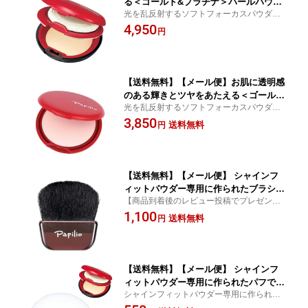
る＜ゴールド&プラチナ＞パールパウダ
光を乱反射するソフトフォーカスパウダー
ー配合●Papilio パピリオ シャインフ
配合で自然な輝きとツヤを実現
4,950
ィットパウダー 3点セット
円
【送料無料】【メール便】お肌に透明感
のある輝きとツヤをあたえる＜ゴールド
光を乱反射するソフトフォーカスパウダー
&プラチナ＞パールパウダー配合のプレ
配合で自然な輝きとツヤを実現
3,850
ストパ●Papilio パピリオ シャインフ
送料無料
円
ィットパウダーセット リフィル （詰
め替え用）
【送料無料】【メール便】 シャインフ
ィットパウダー専用に作られたブラシで
【商品到着後のレビュー投稿でプレゼン
す ●Papilio パピリオ シャインフィット
ト！】シャインフィットパウダー専用に作
1,100
パウダー 専用ブラシ
送料無料
円
られたブラシです
【送料無料】【メール便】 シャインフ
ィットパウダー専用に作られたパフです
シャインフィットパウダー専用に作られた
●Papilio パピリオ シャインフィットパ
パフです