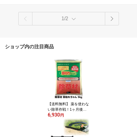
1/2
ショップ内の注目商品
【送料無料】 薬を使わな
い除草作戦！1ヶ月後が
6,930
違う 安心 安全 除草 雑草
円
取り お盆 お墓 お墓参り
ガーデニング 日本製 ●除
草材 草枯れちゃん 5kg