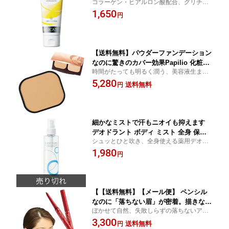
コラーゲン・ヒアルロン酸配合、グリチル
アカギレ ひびわれ 血行促進 コラーゲン
リチン、ビタミンE誘導体配合
1,650
ヒアルロン酸配 プレゼント 母の日 無香
円
料 ●Papilio パピリオ ハンドマッサー
ジエッセンスリペアSS
【送料無料】パウダーファンデーション
なのに驚きのカバー効果Papilio 化粧品
時間がたっても明るく潤う、美容液生まれ
ファンデーション 皮脂予防 エイジング
のファンデーション 日中の肌をエイジング
5,280
ケア ファンデ 感動 植物エキス配合 コ
送料無料
円
ケアする美容成分配合 日焼けによるシミ・
ラーゲン ●Papilio パピリオ セラムパ
ソバカスを防ぐSPF33・PA+++
ウダーファンデーションEX リフィル
（詰替え用）
細かなミストで汗もニオイも抑えます
デオドラント ボディ ミスト 全身 保湿
シュッとひと吹き、全身使える薬用デオド
化粧水 酷暑 猛暑 真夏 ●Papilio パピリ
ラントニオイを抑えるだけでなく、保湿効
1,980
オ リフレッシュウォーターG
円
果も発揮爽やかなグリーンフローラルの香
り
【【送料無料】【メール便】 ペンシル
なのに「落ちない眉」が密着。描きなお
ぼかせて自然、失敗しらずの落ちないアイ
しできる「落ちない眉墨」です。 Papili
ブロウ 芯が柔らかくなめらかな描き心地 定
3,300
o パピリオ 落ちない 眉 ペンシル アイブ
送料無料
円
着するまで修正自在、失敗しても簡単に描