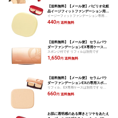
用)
【送料無料】【メール便】パピリオ化粧
品イージフィットファンデーション用の
イージーフィットファンデーション専用ス
スポンジです Papilio パピリオ化粧品
ポンジ
440
●イージーフィットファンデーション 専
送料無料
円
用スポンジ
【送料無料】【メール便】 セラムパウ
ダーファンデーションEX専用ケースで
スポンジ付です リフィルは別売です
す ●Papilio パピリオ セラムパウダー
1,650
ファンデーションEX専用ケース（スポ
送料無料
円
ンジ付）
【送料無料】【メール便】 セラムパウ
ダーファンデーションEXの専用スポン
リフィル、EX専用ケースは別売です セラム
ジです ●Papilio パピリオ セラムパウ
パウダーファンデーションEXのケース・リ
660
ダーファンデーションEX専用スポンジ
送料無料
円
フィル（別売）と一緒にご使用ください
お肌に透明感のある輝きとツヤをあたえ