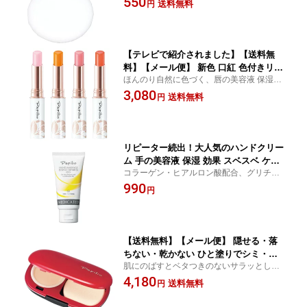
550
ウダー 専用パフ
送料無料
円
【テレビで紹介されました】【送料無
料】【メール便】 新色 口紅 色付きリッ
ほんのり自然に色づく、唇の美容液 保湿成
プ 唇 ケア リップ 口荒れ 防止 潤い ほん
分のマリンコラーゲンや14種類の植物エキ
3,080
のり 色づき 贈り物 プレゼント 母の日 ●
送料無料
円
スが潤いを与える
Papilio パピリオ トリートメントリッ
プエッセンスEX
リピーター続出！大人気のハンドクリー
ム 手の美容液 保湿 効果 スベスベ ケア
コラーゲン・ヒアルロン酸配合、グリチル
アカギレ ひびわれ 血行促進 コラーゲン
リチン、ビタミンE誘導体配合
990
ヒアルロン酸配 プレゼント 母の日 無香
円
料 ●Papilio パピリオ ハンドマッサー
ジエッセンスリペアSSハーフサイズ
【送料無料】【メール便】 隠せる・落
ちない・乾かない ひと塗りでシミ・ソ
肌にのばすとベタつきのないサラッとした
バカスを自然にカバー●Papilio パピリ
感触に変化
4,180
オ イージーフィットファンデーション
送料無料
円
ケースセット（リフィル・スポンジ・ケ
ース）