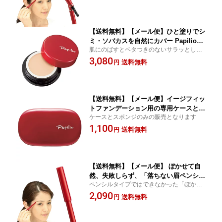
ロウ 眉墨 メイク 眉ペン ●Papilio パピ
き直せる
リオ ステイブロウG （本体1本）
【送料無料】【メール便】ひと塗りでシ
ミ・ソバカスを自然にカバー Papilio
肌にのばすとベタつきのないサラッとした
化粧品 コスメ ファンデーション フ
感触に変化！
3,080
ァンデ エマルジョン シミ そばか
送料無料
円
す UV ●Papilio パピリオ イージー
フィットファンデーション リフィル
（詰替え用）
【送料無料】【メール便】イージフィッ
トファンデーション用の専用ケースとス
ケースとスポンジのみの販売となります
ポンジです ●Papilio パピリオ イージ
1,100
ーフィットファンデーションケース（ス
送料無料
円
ポンジ付）
【送料無料】【メール便】 ぼかせて自
然、失敗しらず、「落ちない眉ペンシ
ペンシルタイプではできなかった「ぼかせ
ル」のリフィル Papilio パピリオ 落ち
る」と「落ちない」の同時機能を実現 自然
2,090
ない 眉 ペンシル アイブロウ 眉墨 リフ
送料無料
円
で美しい眉のまま一日中消えない 定着する
ィル 詰替用 メイク 眉ペン ●Papilio パ
まで修正自在、失敗しても簡単に描き直せ
ピリオ ステイブロウG リフィル (詰替え
る