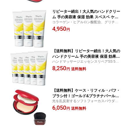
リピーター続出！大人気のハンドクリー
ム 手の美容液 保湿 効果 スベスベ ケア
コラーゲン・ヒアルロン酸配合、グリチル
アカギレ ひびわれ 血行促進 コラーゲン
リチン、ビタミンE誘導体配合
4,950
ヒアルロン酸配 プレゼント 母の日 無香
円
料 ●Papilio パピリオ ハンドマッサー
ジエッセンスリペアSS 3本組
【送料無料】リピーター続出！大人気の
ハンドクリーム 手の美容液 保湿 効果
ハンドマッサージエッセンスリペアSS 5本
乾燥 対策 うるおい アカギレ ひびわれ
組 送料無料 手荒れを防ぎしっとり潤う
8,250
コラーゲン ヒアルロン酸配合 プレゼン
送料無料
円
薬用ハンドクリーム
ト 母の日 無香料 ●Papilio パピリオ
ハンドマッサージエッセンスリペアSS
5本組
【送料無料】ケース・リフィル・パフ・
ブラシ付！ゴールド&プラチナパールパ
光を乱反射するソフトフォーカスパウダー
ウダー配合で輝肌に導く！ おしろい う
配合で自然な輝きとツヤを実現！
6,050
るおい ツヤ 保護 無香料 ●Papilio パピ
送料無料
円
リオ シャインフィットパウダー フルセ
ット