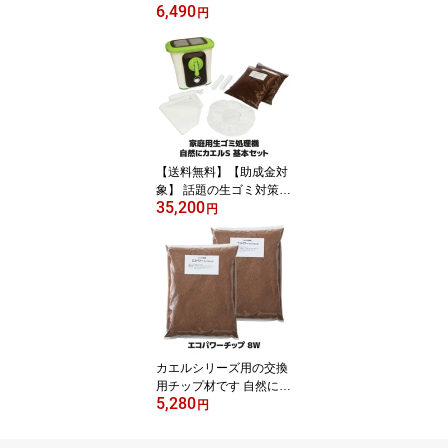
6,490
専用の替えカバーです 温
円
室 ビニール ビニールハ
ウス ガーデニング 家庭
菜園 温室栽培 物置 風よ
け 簡単 設置 ●グリーンジ
ャンボ用 替えカバー #78
50 グレー
【送料無料】【助成金対
象】 話題の生ゴミ対策！
35,200
生ゴミが自然と無くなる
円
不思議 生ごみ処理機 家
庭用コンポスト 生ゴミ
肥料 ガーデニング 電気
代不要の経済的な家庭用
生ゴミ処理機 日本製 ●エ
コクリーン 自然にカエル
S 基本セット[SKS-101
型]
カエルシリーズ用の交換
用チップ材です 自然にカ
5,280
エルS 交換用チップ材 家
円
庭用 生ごみ処理 エコク
リーン エコ・クリーン