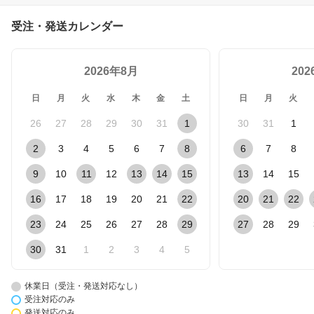
日本製 ●交換用チップ材
エコパワーチップ 8W（8
受注・発送カレンダー
リットル入×2袋)
2026年8月
20
日
月
火
水
木
金
土
日
月
火
26
27
28
29
30
31
1
30
31
1
2
3
4
5
6
7
8
6
7
8
9
10
11
12
13
14
15
13
14
15
16
17
18
19
20
21
22
20
21
22
23
24
25
26
27
28
29
27
28
29
30
31
1
2
3
4
5
休業日（受注・発送対応なし）
受注対応のみ
発送対応のみ