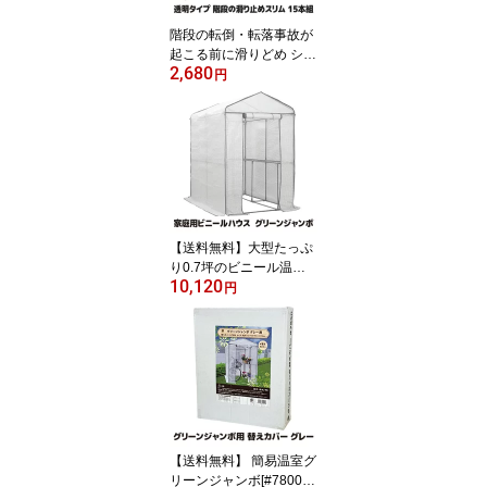
階段の転倒・転落事故が
起こる前に滑りどめ シー
2,680
ト テープ マット 角 保護
円
安心 安全 ケガ 怪我 防止
転倒防止 新生活 介護 子
供 クリアタイプ 薄い 簡
単 設置 貼るだけ クリア
クリアブラウン 日本製 ●
透明タイプ 階段の滑り止
め スリム(15本組)
【送料無料】大型たっぷ
り0.7坪のビニール温
10,120
室、自転車スペースとし
円
ても 温室 ビニール ビニ
ールハウス ガーデニング
簡易温室 家庭菜園 温室
栽培 簡単 設置 塗装ブー
ス ペイントブース 駐輪
サイクルハウス バイクガ
レージ ●グリーンジャン
ボ グレー #7800
【送料無料】 簡易温室グ
リーンジャンボ[#7800]