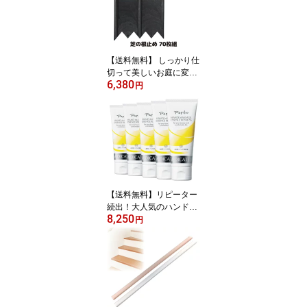
【送料無料】 しっかり仕
切って美しいお庭に変身
6,380
花壇 ブロック フェンス
円
土留め 仕切り 囲い 根止
め 芝生 ガーデニング 園
芸 畑 農作業 雑草対策 簡
単設置 柵 連結式 日本製
●芝の根止め 70枚組
【送料無料】リピーター
続出！大人気のハンドク
8,250
リーム 手の美容液 保湿
円
効果 乾燥 対策 うるおい
アカギレ ひびわれ コラ
ーゲン ヒアルロン酸配合
プレゼント 母の日 無香
料 ●Papilio パピリオ ハ
ンドマッサージエッセン
スリペアSS 5本組