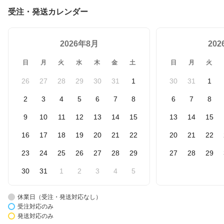
受注・発送カレンダー
2026年8月
20
日
月
火
水
木
金
土
日
月
火
26
27
28
29
30
31
1
30
31
1
2
3
4
5
6
7
8
6
7
8
9
10
11
12
13
14
15
13
14
15
16
17
18
19
20
21
22
20
21
22
23
24
25
26
27
28
29
27
28
29
30
31
1
2
3
4
5
休業日（受注・発送対応なし）
受注対応のみ
発送対応のみ