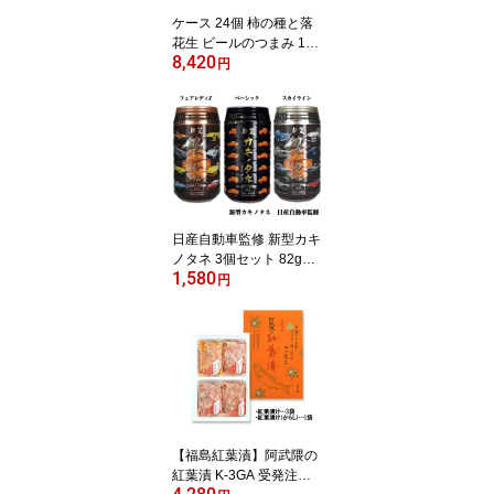
ケース 24個 柿の種と落
花生 ビールのつまみ 120
8,420
g 350ml缶と同じサイ
円
ズのPET容器に入ったお
つまみ 龍屋物産 送料無
料(一部地域を除く) ギ
フト プレゼント
日産自動車監修 新型カキ
ノタネ 3個セット 82g×3
1,580
フェアレディZ スカイラ
円
イン 龍屋物産 柿の種 PE
T容器入りおつまみ 350
ml缶と同じサイズ 食っ
ちゃえ日産 ギフト プレ
ゼント
【福島紅葉漬】阿武隈の
紅葉漬 K-3GA 受発注商