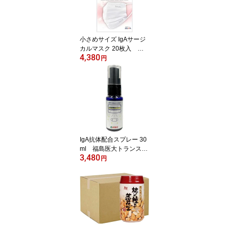
小さめサイズ IgAサージ
カルマスク 20枚入 福
4,380
島医大トランスレーショ
円
ナルリサーチ機構から抗
体提供 (459512154309
4)
IgA抗体配合スプレー 30
ml 福島医大トランスレ
3,480
ーショナルリサーチ機構
円
から抗体提供 1回あたり
約20円でお手軽予防