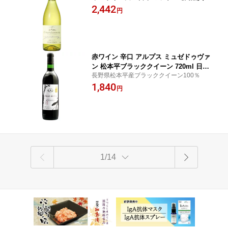
イン】 ギフト プレゼント(4990761182
2,442
円
281)
赤ワイン 辛口 アルプス ミュゼドゥヴァ
ン 松本平ブラッククイーン 720ml 日本
長野県松本平産ブラッククイーン100％
長野 ギフト プレゼント(490625155424
1,840
7)
円
1/14