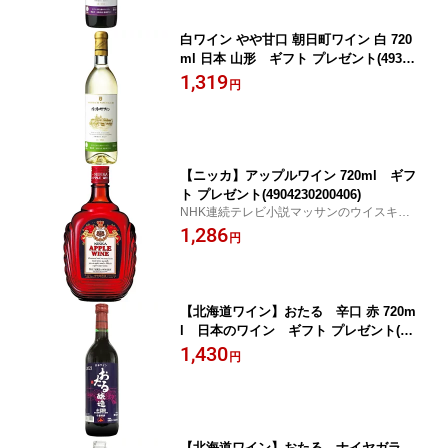
白ワイン やや甘口 朝日町ワイン 白 720
ml 日本 山形 ギフト プレゼント(49328
23072321)
1,319
円
【ニッカ】アップルワイン 720ml ギフ
ト プレゼント(4904230200406)
NHK連続テレビ小説マッサンのウイスキ
ー！
1,286
円
【北海道ワイン】おたる 辛口 赤 720m
l 日本のワイン ギフト プレゼント(49
90583300009)
1,430
円
【北海道ワイン】おたる ナイヤガラ