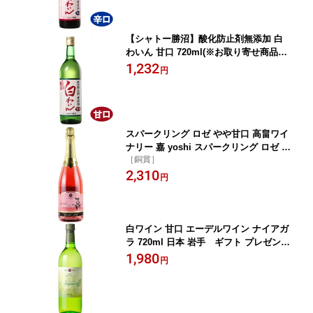
【シャトー勝沼】酸化防止剤無添加 白
わいん 甘口 720ml(※お取り寄せ商品の
為、入荷に時間がかかります。TY) ギ
1,232
円
フト プレゼント(4941495200055)
スパークリング ロゼ やや甘口 高畠ワイ
ナリー 嘉 yoshi スパークリング ロゼ 7
［銅賞］
50ml 日本 山形 ギフト プレゼント(492
2,310
0205506083)
円
白ワイン 甘口 エーデルワイン ナイアガ
ラ 720ml 日本 岩手 ギフト プレゼント
(4932009407046)
1,980
円