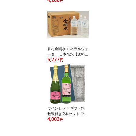
4,280
品【送料無料(一部地域除
円
く)・クール代込】 ギフ
ト プレゼント(49563471
00186)
香村金剛水 ミネラルウォ
ーター 日本名水【送料無
5,277
料(一部地域除く)】2L×1
円
0本 まとめ買い 福島 ギ
フト プレゼント
ワインセット ギフト箱
包装付き 2本セット ワイ
4,003
ン紀行オリジナル 無料包
円
装 送料無料(一部地域除
く) ギフト プレゼント