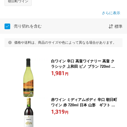
朝日町ワイン
さらに表示
売り切れを含む
標準
価格や送料は、商品のサイズや色によって異なる場合があります。
白ワイン 辛口 高畠ワイナリー 高畠 ク
ラシック 上和田 ピノ ブラン 720ml 日
本 山形 ギフト プレゼント(492020551
1,981
円
1377)
赤ワイン ミディアムボディ 辛口 朝日町
ワイン 赤 720ml 日本 山形 ギフト プ
レゼント(4932823072314)
1,319
円