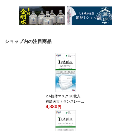
ショップ内の注目商品
IgA抗体マスク 20枚入
福島医大トランスレーシ
4,380
ョナルリサーチ機構から
円
抗体提供 (45951215430
18)