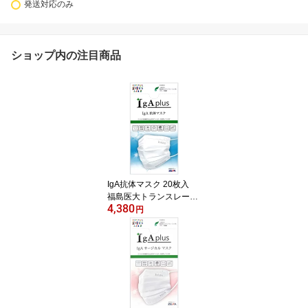
発送対応のみ
ショップ内の注目商品
IgA抗体マスク 20枚入
福島医大トランスレーシ
4,380
ョナルリサーチ機構から
円
抗体提供 (45951215430
18)