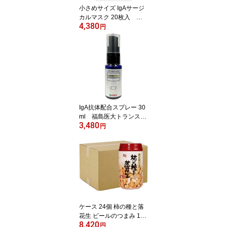
小さめサイズ IgAサージ
カルマスク 20枚入 福
4,380
島医大トランスレーショ
円
ナルリサーチ機構から抗
体提供 (459512154309
4)
IgA抗体配合スプレー 30
ml 福島医大トランスレ
3,480
ーショナルリサーチ機構
円
から抗体提供 1回あたり
約20円でお手軽予防
ケース 24個 柿の種と落
花生 ビールのつまみ 120
8,420
g 350ml缶と同じサイ
円