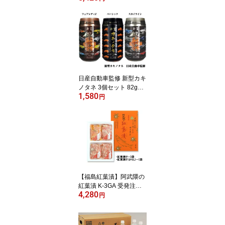
ズのPET容器に入ったお
つまみ 龍屋物産 送料無
料(一部地域を除く) ギ
フト プレゼント
日産自動車監修 新型カキ
ノタネ 3個セット 82g×3
1,580
フェアレディZ スカイラ
円
イン 龍屋物産 柿の種 PE
T容器入りおつまみ 350
ml缶と同じサイズ 食っ
ちゃえ日産 ギフト プレ
ゼント
【福島紅葉漬】阿武隈の
紅葉漬 K-3GA 受発注商
4,280
品【送料無料(一部地域除
円
く)・クール代込】 ギフ
ト プレゼント(49563471
00186)