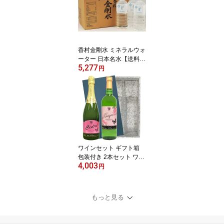
香村金剛水 ミネラルウォ
ーター 日本名水【送料無
5,277
料(一部地域除く)】2L×1
円
0本 まとめ買い 福島 ギ
フト プレゼント
ワインセット ギフト箱
包装付き 2本セット ワイ
4,003
ン紀行オリジナル 無料包
円
装 送料無料(一部地域除
く) ギフト プレゼント
もっと見る