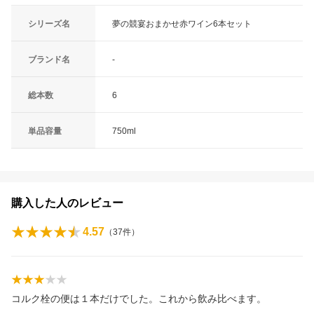
シリーズ名
夢の競宴おまかせ赤ワイン6本セット
ブランド名
-
総本数
6
単品容量
750ml
購入した人のレビュー
4.57
（
37
件）
コルク栓の便は１本だけでした。これから飲み比べます。