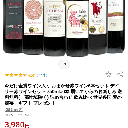
1/1
（
37
件）
4.57
今だけ金賞ワイン入り おまかせ赤ワイン6本セット デイ
リー赤ワインセット 750ml×6本 届いてからのお楽しみ 送
料無料(一部地域除く) 詰め合わせ 飲み比べ 世界各国 夢の
競宴 ギフト プレゼント
3,980
円