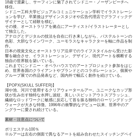
18歳で渡豪し、サーフィンに魅了されてシドニー・ノーザンビーチへ
移住。
シドニー工科大学ビジュアルコミュニケーション学科でイラストレーシ
ョンを学び、卒業後はデザインスタジオや広告代理店でグラフィックデ
ザイナーとして経験を積む。
その後、オーストラリアを拠点にアーティスト/イラストレーターとし
て独立した。
アナログとデジタルの技法を自在に行き来しながら、パステルトーンの
色彩、大胆なラインワーク、ユーモラスなキャラクターを軸に作品を制
作。
日本の視覚文化とオーストラリア沿岸でのライフスタイルから受けた影
響を融合させ、イラストレーション、デザイン、現代アートを横断する
独自の世界観を築いている。
これまでにシドニー・オペラハウスでのアートプロジェクト参加をはじ
め、世界各国のクライアントやブランドとのコラボレーション、個展や
グループ展での作品発表など、国内外で幅広く創作を続けている。
【POPX(SKULL SUFFER)】
湖や池、河川で使用するクリアウォータールアー。ユニークなカップ形
状が生み出す独特な水押し波紋、美しいスピットアウトスプラッシュ、
繊細なロッドワークに敏感に反応して首を振る独特のローリングドッグ
ウォークが大きな特徴。1996年の衝撃的なデビュー以来、世界中のア
ングラーに愛され続けている。
素材・注意点について
ポリエステル100％
※ルアーは左右の側面で異なるアートを組み合わせたスイッチングペイ