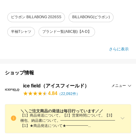
ビラボン BILLABONG 2026SS
BILLABONG(ビラボン)
半袖Tシャツ
ブランド一覧(ABC順)【A-D】
さらに表示
ショップ情報
ice field（アイスフィールド）
メニュー
4.84
（
22,092
件）
＼＼ご注文商品の発送は毎日行っています／／
【1】商品発送について。【2】営業時間について。【3】
梱包、納品書について。━━━━━━━━━━━━━━━
【1】★商品発送について★━━━━━
━