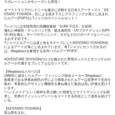
ラボレーションが今シーズンも実現！
オーストラリアのシドニーを拠点に活動する日本人アーティスト「KE
NTARO YOSHIDA」氏による描き下ろしグラフィックが落とし込まれ
たルアー(POPX)とTシャツのスペシャルセット！
Tシャツには水陸両用の高機能素材「SURF FLEX」を採用。
優れた伸縮性・キックバック性・吸水速乾性・UVプロテクション(UPF
15-30)を備え、サーフやランニング、ヨガなどのスポーティなシーンに
もおすすめです。
Tシャツとルアーには波と魚をモチーフにしたKENTARO YOSHIDA氏
によるアートが落とし込まれています。本Tシャツにセットされるの
は、Megabassを象徴する名作バスルアー“POPX”。
ADVENTURE DIVISIONのロゴが施された専用ボックスとオリジナルの
ルアーが付属するプレミアムなセットです。
【Megabass(メガバス)】
1986年に誕生したルアー・フィッシング総合メーカー“Megabass”。
創業者である伊東由樹氏の手により開発されたルアーは世界中で支持を
集め、革新的なデザインと機能性を兼ね備えた製品は高い評価を受けて
います。
“ハンドメイド”という精神を受け継いだ精密なクラフトマンシップを探
求し、世界のフィッシングシーンをリードする存在として成長を続けて
いる。
【KENTARO YOSHIDA】
富山県生まれ。