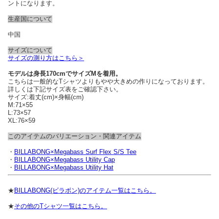
ントになります。
生産国について
中国
サイズについて
サイズの測り方はこちら＞
モデルは身長170cmでサイズMを着用。
こちらは一般的なTシャツよりもやや大きめの作りになっております。
詳しくは下記サイズ表をご確認下さい。
サイズ:着丈(cm)×身幅(cm)
M:71×55
L:73×57
XL:76×59
このアイテムのバリエーション・関連アイテム
・
BILLABONG×Megabass Surf Flex S/S Tee
・
BILLABONG×Megabass Utility Cap
・
BILLABONG×Megabass Utility Hat
★
BILLABONG(ビラボン)のアイテム一覧はこちら。
★
その他のTシャツ一覧はこちら。