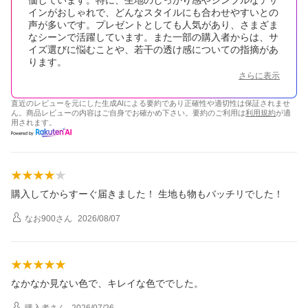
インがおしゃれで、どんなスタイルにも合わせやすいとの
声が多いです。プレゼントとしても人気があり、さまざま
なシーンで活躍しています。また一部の購入者からは、サ
イズ選びに悩むことや、若干の透け感についての指摘があ
ります。
さらに表示
直近のレビューを元にした生成AIによる要約であり正確性や適切性は保証されませ
ん。商品レビューの内容はご自身でお確かめ下さい。要約のご利用は
利用規約
が適
用されます。
購入してからすーぐ届きました！ 生地も物もバッチリでした！
なお900
さん
2026/08/07
なかなか見ない色で、キレイな色ででした。
購入者
さん
2026/07/26