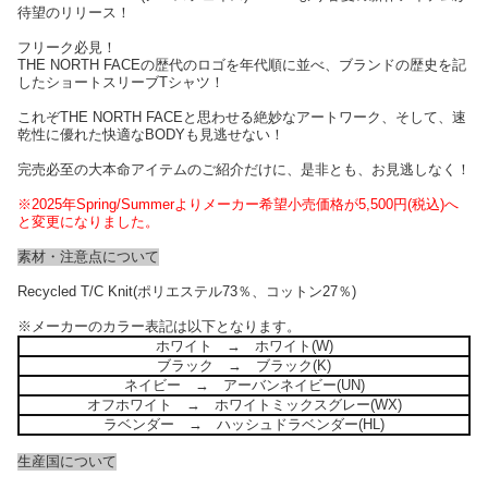
待望のリリース！
フリーク必見！
THE NORTH FACEの歴代のロゴを年代順に並べ、ブランドの歴史を記
したショートスリーブTシャツ！
これぞTHE NORTH FACEと思わせる絶妙なアートワーク、そして、速
乾性に優れた快適なBODYも見逃せない！
完売必至の大本命アイテムのご紹介だけに、是非とも、お見逃しなく！
※2025年Spring/Summerよりメーカー希望小売価格が5,500円(税込)へ
と変更になりました。
素材・注意点について
Recycled T/C Knit(ポリエステル73％、コットン27％)
※メーカーのカラー表記は以下となります。
ホワイト → ホワイト(W)
ブラック → ブラック(K)
ネイビー → アーバンネイビー(UN)
オフホワイト → ホワイトミックスグレー(WX)
ラベンダー → ハッシュドラベンダー(HL)
生産国について