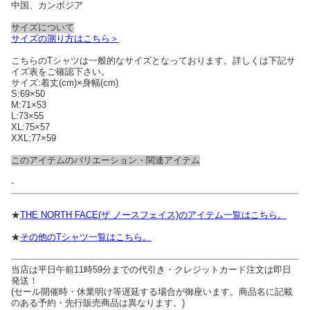
中国、カンボジア
サイズについて
サイズの測り方はこちら＞
こちらのTシャツは一般的なサイズとなっております。詳しくは下記サ
イズ表をご確認下さい。
サイズ:着丈(cm)×身幅(cm)
S:69×50
M:71×53
L:73×55
XL:75×57
XXL:77×59
このアイテムのバリエーション・関連アイテム
-
★
THE NORTH FACE(ザ ノースフェイス)のアイテム一覧はこちら。
★
その他のTシャツ一覧はこちら。
当店は平日午前11時59分までの代引き・クレジットカード注文は即日
発送！
(セール開催時・休業明け等遅延する場合が御座います。商品名に記載
のある予約・先行販売商品は異なります。)