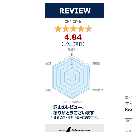
エイ
エイ
B