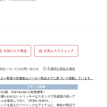
品番号：
HTM-HTML-HED246
不適切な商品を報告
商品についてのお問い合わせ
ーカー希望小売価格はメーカー商品タグに基づいて掲載しています。
ブランド説明
KYO発、POP×BASICの世界標準！
に捕らわれないトリッキーなスタンスで完成度の高いア
ムを発信して行く「HTML ZERO3」。
レンドを捉えたベーシックなアイテムに、独自の視点で