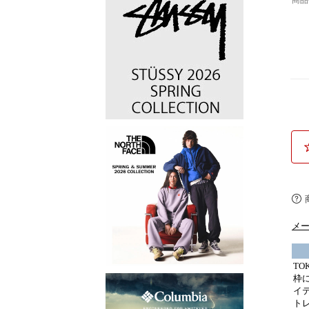
商
メ
TO
枠
イテ
ト