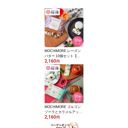
MOCHIMORE レーズン
バター 10個セット【和
2,160
と洋の素材をミックスし
円
た創作もちアイス】自宅
用 スイーツ 記念品 イベ
ント 景品
MOCHIMORE ゴルゴン
ゾーラとカラメルアップ
2,160
ル 10個セット【和と洋
円
の素材をミックスした創
作もちアイス】自宅用 ス