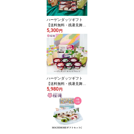
え プレゼント 誕生日 父
の日 母の日 敬老の日
ハーゲンダッツギフト
【送料無料・残暑見舞
5,300
い・ラッピング付】エメ
円
ラルドセット6種14個入
り 贈り物に最適 バニラ
ストロベリー クッキー＆
クリーム リッチキャラメ
ル クリスピーサンド グ
リーンティ マカデミア
高級アイス 誕生日 プレ
ゼント 内祝 ［ver.22］
ハーゲンダッツギフト
【送料無料・残暑見舞
5,980
い・ラッピング付】 サフ
円
ァイアセット 8種16個入
り いちご練乳 抹茶のタ
ルト あずきのミルクプリ
ン バニラ グリーンティ
ー ストロベリー クリス
ピーサンド ザ・グリーン
ティー 洋梨＆ミルク 高
級アイス 誕生日 ［ver.1