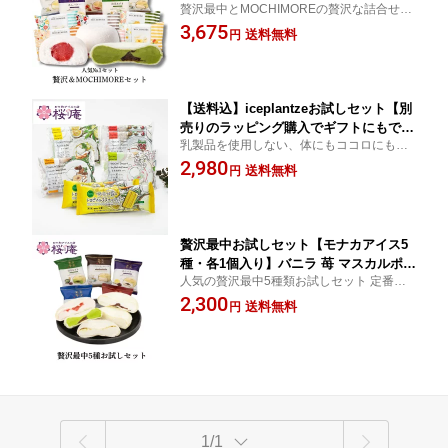
贅沢最中とMOCHIMOREの贅沢な詰合せ!
Eセット ver.3 11種セット（贅沢最中5
桜庵で人気のもなかアイス・もちアイスを
3,675
種・MOCHIMORE6種） ギフト バニラ
送料無料
円
一緒におたのしみいただけます。 見た目に
抹茶 あんバター 苺 チーズ ティラミス
も華やかで、ちょっとした送りものに最適
ほか プレゼント 誕生日 内祝
です。
【送料込】iceplantzeお試しセット【別
売りのラッピング購入でギフトにもでき
乳製品を使用しない、体にもココロにもや
ます】 5種8個入り 自宅用 贈答用 乳製
さしいiceplantzeお試しセットです。 お試
2,980
品不使用 和スイーツ お取り寄せ ご褒美
送料無料
円
しセットですが、ご贈答用にも喜ばれてい
豆乳 アーモンドミルク 御祝 誕生日 プ
ます。 乳製品ゼロでも満足度しっかり。
レゼント 景品 賞品 ご褒美 和スイーツ
贅沢最中お試しセット【モナカアイス5
種・各1個入り】バニラ 苺 マスカルポー
人気の贅沢最中5種類お試しセット 定番の
ネチーズ あんバター 抹茶 ご褒美スイー
バニラ、苺、抹茶に加え、マスカルポーネ
2,300
ツ 自宅用 ひんやりおやつ 母の日 父の
送料無料
円
チーズ＆コーヒーソース、あんバターの種
日
類豊富な最中をお手頃価格のセットにしま
した。
1/1