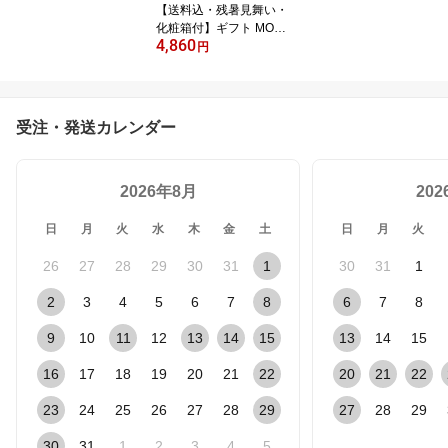
【送料込・残暑見舞い・
8］
化粧箱付】ギフト MOCH
4,860
IMOREギフトセットC
円
（6種・12個化粧箱入）
もちもち 誕生日 お祝 お
礼 プレゼント 内祝ご褒
美 苺 キャラメル 抹茶 テ
受注・発送カレンダー
ィラミス レーズンバター
ゴルゴンゾーラ 母の日
父の日
2026年8月
20
日
月
火
水
木
金
土
日
月
火
26
27
28
29
30
31
1
30
31
1
2
3
4
5
6
7
8
6
7
8
9
10
11
12
13
14
15
13
14
15
16
17
18
19
20
21
22
20
21
22
23
24
25
26
27
28
29
27
28
29
30
31
1
2
3
4
5