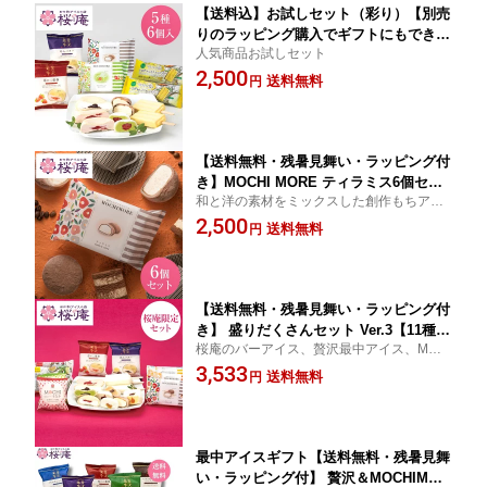
【送料込】お試しセット（彩り）【別売
りのラッピング購入でギフトにもできま
人気商品お試しセット
す】 5種6個入 お手頃 自宅用 最中アイ
2,500
ス もちアイス 詰め合わせ アイスクリー
送料無料
円
ム インスタ映え 御祝 御礼 誕生日 プレ
ゼント 景品 賞品 ご褒美 和スイーツ お
持たせ
【送料無料・残暑見舞い・ラッピング付
き】MOCHI MORE ティラミス6個セッ
和と洋の素材をミックスした創作もちアイ
ト プチギフト 誕生日 お祝い お返し お
ス マスカルポーネチーズのアイスにコーヒ
2,500
礼 内祝 父の日 母の日 イベント 景品
送料無料
円
ーソースを巻いて、お餅で包みました。
【送料無料・残暑見舞い・ラッピング付
き】 盛りだくさんセット Ver.3【11種・
桜庵のバーアイス、贅沢最中アイス、MOC
15個入】ギフト アイス 苺 あんバター
HIMORE、iceplantze、MOCHIもなかを入
3,533
マンゴー ティラミス キャラメル 抹茶
送料無料
円
れた盛りだくさんなセットです。 1セット
ゆず ラズベリー 母の日 お祝い 誕生日
で数種類のアイスが楽しめるのでご贈答用
お返し 内祝 自宅用 贈答用 パーティ 景
にも最適です。
品 ご褒美
最中アイスギフト【送料無料・残暑見舞
い・ラッピング付】 贅沢＆MOCHIMOR