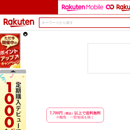
楽天市場
×
7,700円
以上で送料無料
（税込）
※離島・一部地域を除く