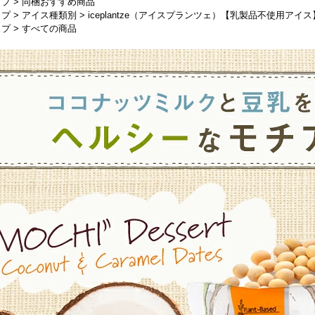
ップ
>
同梱おすすめ商品
ップ
>
アイス種類別
>
iceplantze（アイスプランツェ）【乳製品不使用アイス
ップ
>
すべての商品