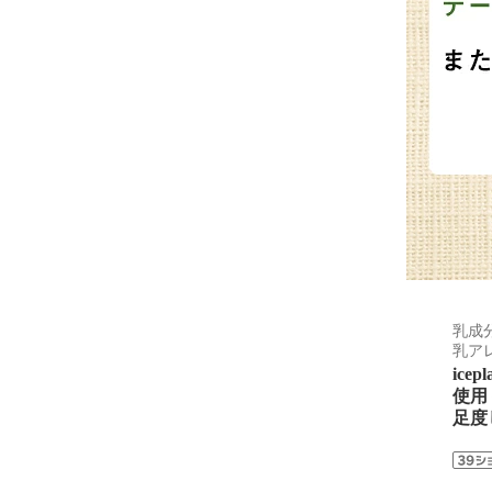
乳成
乳ア
ic
使用
足度