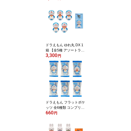
スープ 固めてポン 30包
入 【送料無料】 【まと
め買い】 【ポスト投函】
【メール便】 【即納】
【日時指定不可】 【箱な
し】
ドラえもん ゆれ丸 DX 1
箱 【全5種 アソートラン
3,300
ダム 10点セット ブライ
円
ンドボックス】 【限定】
8/6発売 即納
ドラえもん フラットポケ
ッツ 全6種類 コンプリー
660
トセット 【限定】 8/6発
円
売 即納 【2セットまでポ
スト投函可】