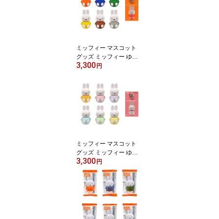
ミッフィー マスコット
グッズ ミッフィー ゆれ
3,300
丸 DX スタンダード 1箱
円
【全6種 アソートランダ
ム 10点セット ブライン
ドボックス】 【限定】 8/
6発売 即納
ミッフィー マスコット
グッズ ミッフィー ゆれ
3,300
丸 DX パステル 1箱 【全
円
6種 アソートランダム 10
点セット ブラインドボッ
クス】 【限定】 8/6発売
即納