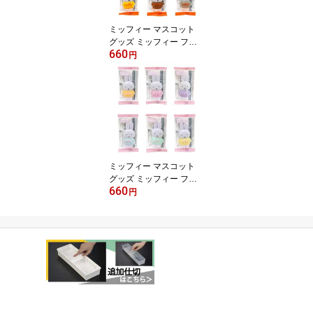
ミッフィー マスコット
グッズ ミッフィー フラ
660
ットポケッツ スタンダー
円
ド 全6色 コンプリートセ
ット 【限定】 8/6発売 即
納 【2セットまでポスト
投函可】
ミッフィー マスコット
グッズ ミッフィー フラ
660
ットポケッツ パステル
円
全6色 コンプリートセッ
ト 【限定】 8/6発売 即納
【2セットまでポスト投
函可】