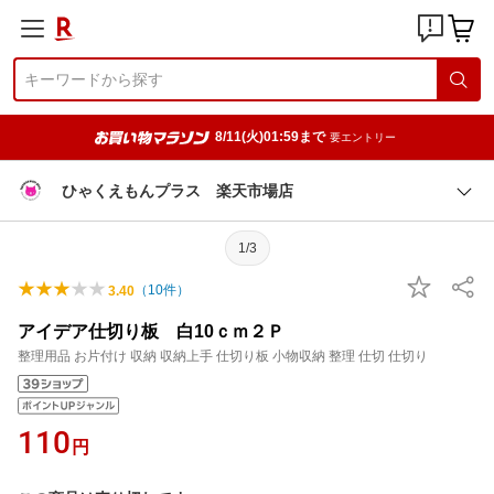
8/11(火)01:59まで
要エントリー
ひゃくえもんプラス 楽天市場店
1/3
（
10
件）
3.40
アイデア仕切り板 白10ｃｍ２Ｐ
整理用品 お片付け 収納 収納上手 仕切り板 小物収納 整理 仕切 仕切り
110
円