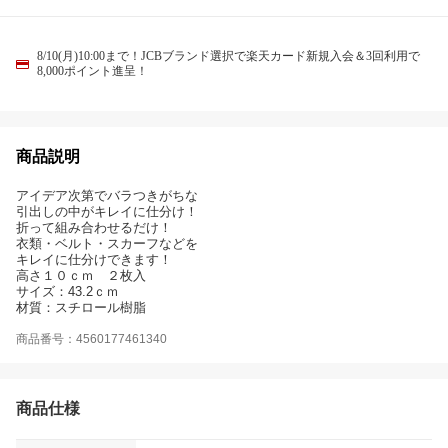
8/10(月)10:00まで！JCBブランド選択で楽天カード新規入会＆3回利用で
8,000ポイント進呈！
商品説明
アイデア次第でバラつきがちな
引出しの中がキレイに仕分け！
折って組み合わせるだけ！
衣類・ベルト・スカーフなどを
キレイに仕分けできます！
高さ１０ｃｍ ２枚入
サイズ：43.2ｃｍ
材質：スチロール樹脂
商品番号：4560177461340
商品仕様