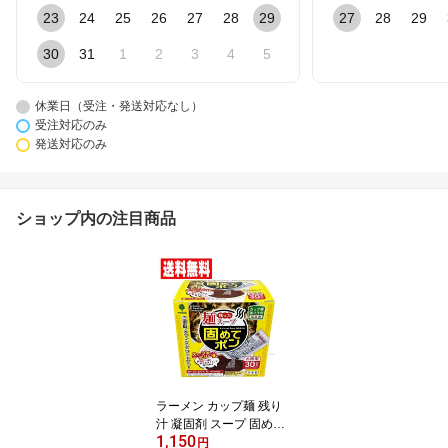
23
24
25
26
27
28
29
27
28
29
30
31
1
2
3
4
5
休業日（受注・発送対応なし）
受注対応のみ
発送対応のみ
ショップ内の注目商品
ラーメン カップ麺 残り
汁 凝固剤 スープ 固める
1,150
廃棄 ゴミ 液体 残った麺
円