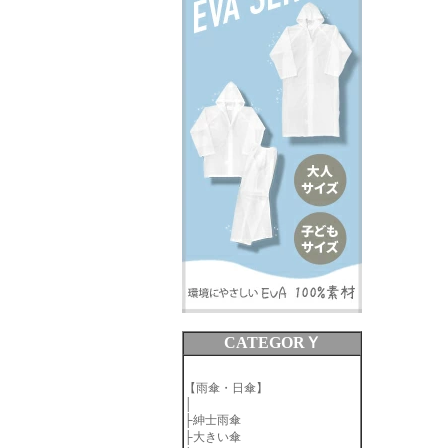
CATEGORＹ
【雨傘・日傘】
│
├
紳士雨傘
├
大きい傘