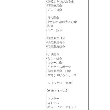
├
超撥水キレがある傘
├
晴雨兼用傘
├
ミニ・折傘
│
├
婦人雨傘
├
女性のための大きい傘
├
和傘
├
ミニ・折傘
│
├
晴雨兼用日傘
├
晴雨兼用長傘
├
晴雨兼用折傘
│
├
子供雨傘
├
ミニ・折傘
├
スクール傘
├
キャラ・スポーツ
├
雨晴兼用傘・日傘
└
生地が伸びるシリーズ
レインウェア各種
【冬物アイテム】
│
├
マフラー
├
ストール
├
毛皮・ファーアイテム