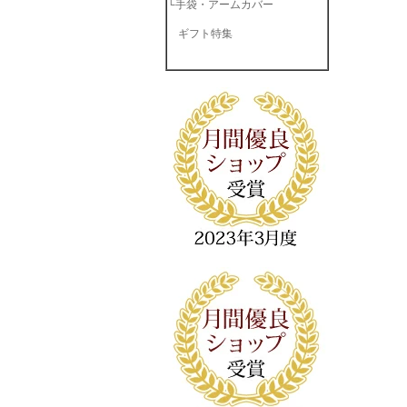
└
手袋・アームカバー
ギフト特集