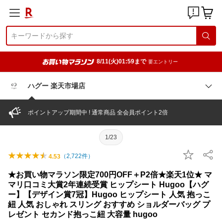
8/11(火)01:59まで
要エントリー
ハグー 楽天市場店
ポイントアップ期間中 ! 通常商品 全会員ポイント2倍
1/23
（
2,722
件）
4.53
★お買い物マラソン限定700円OFF＋P2倍★楽天1位★ マ
マリ口コミ大賞2年連続受賞 ヒップシート Hugoo【ハグ
ー】【デザイン賞7冠】Hugoo ヒップシート 人気 抱っこ
紐 人気 おしゃれ スリング おすすめ ショルダーバッグ プ
レゼント セカンド抱っこ紐 大容量 hugoo