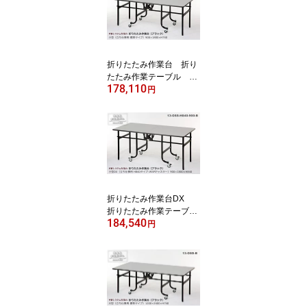
40） 天板フロアリュー
ム
折りたたみ作業台 折り
たたみ作業テーブル マ
178,110
ットブラック ：立ち仕
円
事用（低）（平野システ
ム作業台）小型（900×1
800×高さ740） 天板フ
ロアリューム）予約
折りたたみ作業台DX
折りたたみ作業テーブ
184,540
ル マットブラック 立
円
ち仕事用（平野システム
作業台）（立ち作業台）
小型 （900×1800×高
さ840） 天板フロアリ
ューム 予約