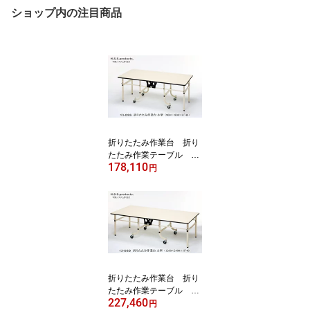
ショップ内の注目商品
折りたたみ作業台 折り
たたみ作業テーブル ア
178,110
イボリー ：立ち仕事用
円
（低）（平野システム作
業台）小型（900×1800×
高さ740） 天板フロア
リューム）
折りたたみ作業台 折り
たたみ作業テーブル ア
227,460
イボリー ：立ち仕事用
円