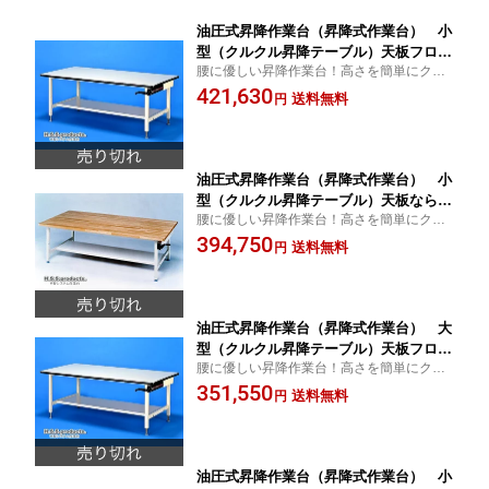
油圧式昇降作業台（昇降式作業台） 小
型（クルクル昇降テーブル）天板フロア
腰に優しい昇降作業台！高さを簡単にクル
リウム 900×1800×H620～820 無段階
クル変えられる！
421,630
昇降タイプ 予約
送料無料
円
油圧式昇降作業台（昇降式作業台） 小
型（クルクル昇降テーブル）天板なら集
腰に優しい昇降作業台！高さを簡単にクル
成材 900×1800×H620～820 無段階昇
クル変えられる！
394,750
降タイプ 予約
送料無料
円
油圧式昇降作業台（昇降式作業台） 大
型（クルクル昇降テーブル）天板フロア
腰に優しい昇降作業台！高さを簡単にクル
リウム 1200×2400×H620～820 無段
クル変えられる！
351,550
階昇降タイプ 完売御礼
送料無料
円
油圧式昇降作業台（昇降式作業台） 小