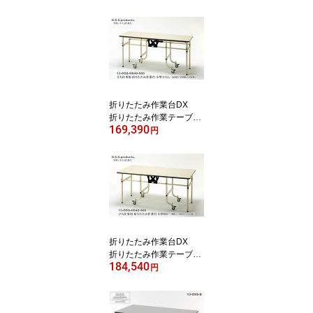
（低）（平野システム作
業台）大型（1200×2400
×高さ740） 天板フロア
リューム
折りたたみ作業台DX
折りたたみ作業テーブ
169,390
ル アイボリー 立ち仕
円
事用スリム（平野システ
ム作業台）（立ち作業
台）（600×1800×高84
0） 天板フロアリュー
ムアイボリー
折りたたみ作業台DX
折りたたみ作業テーブ
184,540
ル アイボリー 立ち仕
円
事用（平野システム作業
台）（立ち作業台） 小
型 （900×1800×高さ8