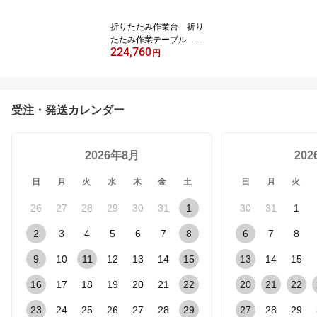
折りたたみ作業台 折り
たたみ作業テーブル マ
224,760
ットブラック ：立ち仕
円
事用（低）（平野システ
ム作業台）大型（1200×
2400×高さ740） 天板
フロアリューム 予約
受注・発送カレンダー
2026年8月
20
日
月
火
水
木
金
土
日
月
火
26
27
28
29
30
31
1
30
31
1
2
3
4
5
6
7
8
6
7
8
9
10
11
12
13
14
15
13
14
15
16
17
18
19
20
21
22
20
21
22
23
24
25
26
27
28
29
27
28
29