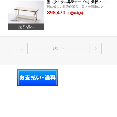
型（クルクル昇降テーブル）天板フロア
腰に優しい昇降作業台！高さを簡単にクル
リウム 600×1500×H700～900 無段階
クル変えられる！
398,470
昇降タイプ
送料無料
円
1/1