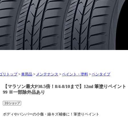
ゴリトップ
>
車用品
>
メンテナンス
>
ペイント・塗料
>
ペンタイプ
【マラソン最大P30.5倍！8/4-8/10まで】12ml 筆塗りペイン
99 ※一部除外品あり
ボディやバンパーの小傷・線キズ補修に！筆塗りペイント