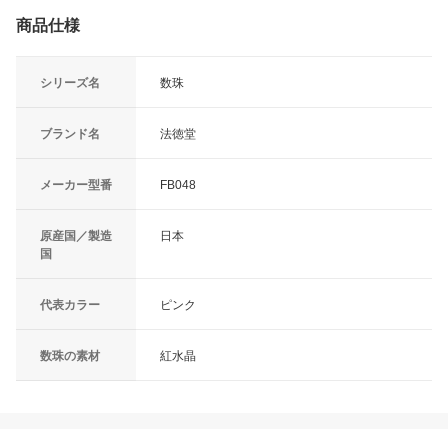
商品仕様
シリーズ名
数珠
ブランド名
法徳堂
メーカー型番
FB048
原産国／製造
日本
国
代表カラー
ピンク
数珠の素材
紅水晶