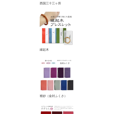
西国三十三ヶ所
縁起木
袱紗（金封ふくさ）