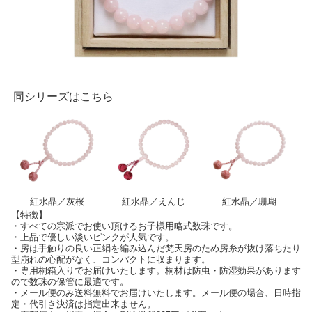
同シリーズはこちら
紅水晶／灰桜
紅水晶／えんじ
紅水晶／珊瑚
【特徴】
・すべての宗派でお使い頂けるお子様用略式数珠です。
・上品で優しい淡いピンクが人気です。
・房は手触りの良い正絹を編み込んだ梵天房のため房糸が抜け落ちたり
型崩れの心配がなく、コンパクトに収まります。
・専用桐箱入りでお届けいたします。桐材は防虫・防湿効果があります
ので数珠の保管に最適です。
・メール便のみ送料無料でお届けいたします。メール便の場合、日時指
定・代引き決済は指定出来ません。