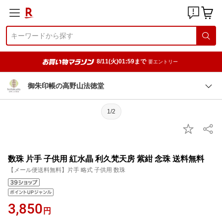
8/11(火)01:59まで
要エントリー
御朱印帳の高野山法徳堂
1/2
数珠 片手 子供用 紅水晶 利久梵天房 紫紺 念珠 送料無料
【メール便送料無料】片手 略式 子供用 数珠
3,850
円