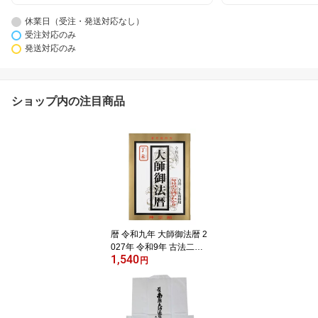
休業日（受注・発送対応なし）
受注対応のみ
発送対応のみ
ショップ内の注目商品
暦 令和九年 大師御法暦 2
027年 令和9年 古法二十
1,540
七宿採用 毎日の吉凶早わ
円
かり 送料無料 送料込み
（※送料無料はメール便
のみ）