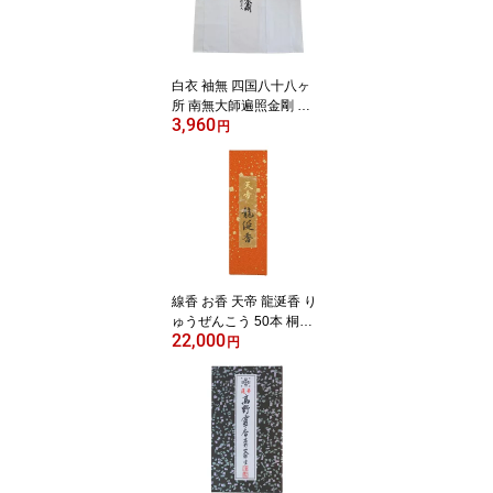
白衣 袖無 四国八十八ヶ
所 南無大師遍照金剛 同
3,960
行二人 ポケット付 3Lサ
円
イズ 送料無料 送料込み
（※送料無料はメール便
のみ）
線香 お香 天帝 龍涎香 り
ゅうぜんこう 50本 桐箱
22,000
入り
円