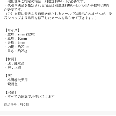
・宅配便をご指定の場合、別途送料895円が必要です。
・代引き決済を指定される場合は別途送料895円と代引き手数料330円
が必要です。
（ご注文時に楽天より自動送信されるメールでは表示されませんが、後
程ショップより送料を修正したメールを送らせて頂きます。）
【サイズ】
・主珠：7mm (32珠)
・親珠：10mm
・天珠：5mm
・内周：約22cm
・重さ：約23ｇ
【材質】
・珠：紅水晶
・房：正絹
【房】
・小田巻梵天房
・紫紺色
【宗派】
・すべての宗派でお使い頂けます
商品番号：FB048