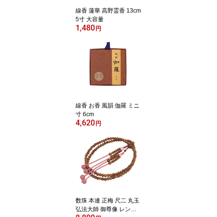
線香 蓮華 高野霊香 13cm
5寸 大容量
1,480
円
線香 お香 風韻 伽羅 ミニ
寸 6cm
4,620
円
数珠 本連 正梅 尺二 丸玉
弘法大師 御尊像 レンズ