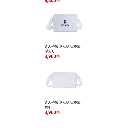
8,800
入り 珊瑚房 真言宗 本式
円
数珠 念珠 送料無料
さんや袋 さんや 山谷袋
字入り
3,960
円
さんや袋 さんや 山谷袋
無地
3,960
円