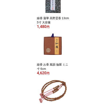
線香 蓮華 高野霊香 13cm
5寸 大容量
1,480
円
線香 お香 風韻 伽羅 ミニ
寸 6cm
4,620
円