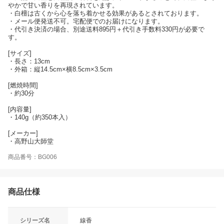
やかで甘い香りを再現されています。
・白檀は古くから心を落ち着かせる効果があるとされております。
・メール便発送不可。宅配便でのお届けになります。
・代引き決済の場合、別途送料895円＋代引き手数料330円が必要で
す。
[サイズ]
・長さ：13cm
・外箱：縦14.5cm×横8.5cm×3.5cm
[燃焼時間]
・約30分
[内容量]
・140g（約350本入）
[メーカー]
・高野山大師堂
商品番号：BG006
商品仕様
シリーズ名
線香