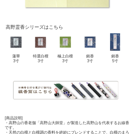
高野霊香シリーズはこちら
蓮華
特選白檀
極上白檀
銘香
銘香
3寸
3寸
3寸
3寸
5寸
[商品説明]
・高野山の香老舗「高野山大師堂」が製造した高野山を代表するお線香
です。
・天然の白檀と白檀調の香料を絶妙にブレンドすることで、白檀のまろ