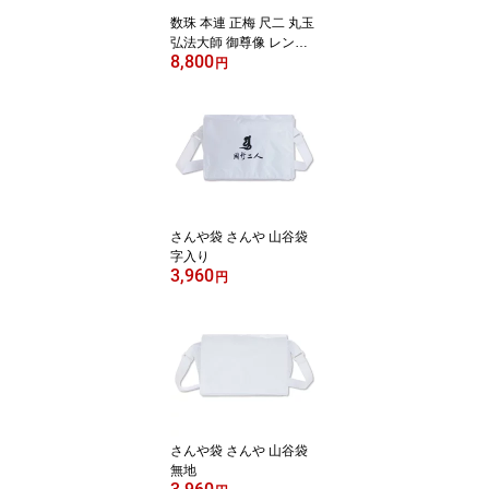
数珠 本連 正梅 尺二 丸玉
弘法大師 御尊像 レンズ
8,800
入り 珊瑚房 真言宗 本式
円
数珠 念珠 送料無料
さんや袋 さんや 山谷袋
字入り
3,960
円
さんや袋 さんや 山谷袋
無地