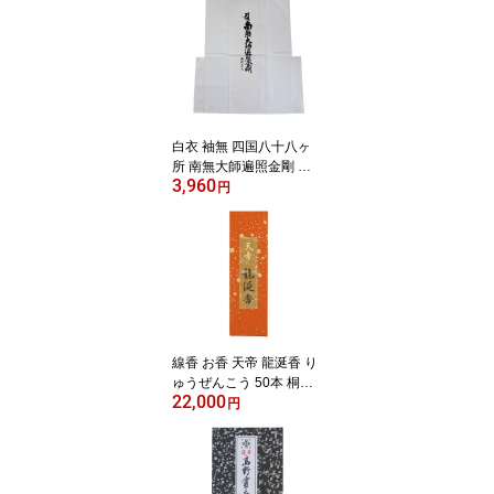
（※送料無料はメール便
のみ）
白衣 袖無 四国八十八ヶ
所 南無大師遍照金剛 同
3,960
行二人 ポケット付 3Lサ
円
イズ 送料無料 送料込み
（※送料無料はメール便
のみ）
線香 お香 天帝 龍涎香 り
ゅうぜんこう 50本 桐箱
22,000
入り
円