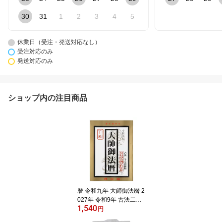
30
31
1
2
3
4
5
休業日（受注・発送対応なし）
受注対応のみ
発送対応のみ
ショップ内の注目商品
暦 令和九年 大師御法暦 2
027年 令和9年 古法二十
1,540
七宿採用 毎日の吉凶早わ
円
かり 送料無料 送料込み