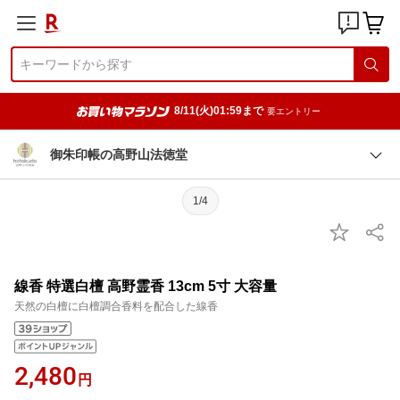
8/11(火)01:59まで
要エントリー
御朱印帳の高野山法徳堂
1/4
線香 特選白檀 高野霊香 13cm 5寸 大容量
天然の白檀に白檀調合香料を配合した線香
2,480
円