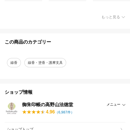
もっと見る
この商品のカテゴリー
線香
線香・塗香・護摩支具
ショップ情報
御朱印帳の高野山法徳堂
メニュー
4.96
（
6,987
件）
ショップトップ