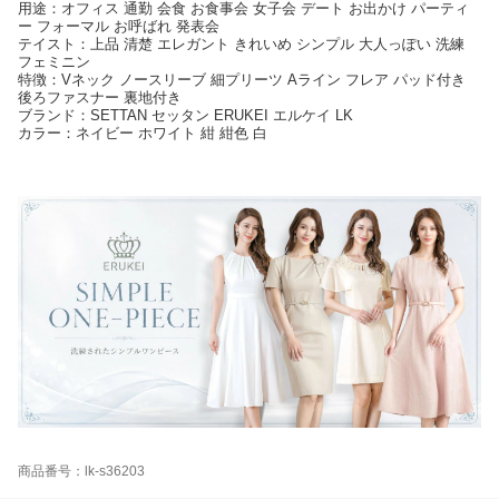
用途：オフィス 通勤 会食 お食事会 女子会 デート お出かけ パーティ
ー フォーマル お呼ばれ 発表会
テイスト：上品 清楚 エレガント きれいめ シンプル 大人っぽい 洗練
フェミニン
特徴：Vネック ノースリーブ 細プリーツ Aライン フレア パッド付き
後ろファスナー 裏地付き
ブランド：SETTAN セッタン ERUKEI エルケイ LK
カラー：ネイビー ホワイト 紺 紺色 白
商品番号：lk-s36203