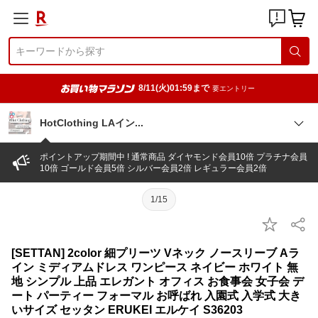
8/11(火)01:59まで
要エントリー
HotClothing LAイ
ン
ポイントアップ期間中 ! 通常商品 ダイヤモンド会員10倍 プラチナ会員
10倍 ゴールド会員5倍 シルバー会員2倍 レギュラー会員2倍
1/15
[SETTAN] 2color 細プリーツ Vネック ノースリーブ Aラ
イン ミディアムドレス ワンピース ネイビー ホワイト 無
地 シンプル 上品 エレガント オフィス お食事会 女子会 デ
ート パーティー フォーマル お呼ばれ 入園式 入学式 大き
いサイズ セッタン ERUKEI エルケイ S36203