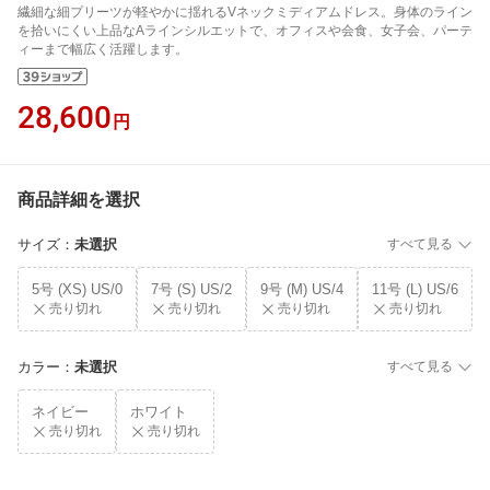
繊細な細プリーツが軽やかに揺れるVネックミディアムドレス。身体のライン
を拾いにくい上品なAラインシルエットで、オフィスや会食、女子会、パーテ
ィーまで幅広く活躍します。
28,600
円
商品詳細を選択
サイズ
：
未選択
すべて見る
5号 (XS) US/0
7号 (S) US/2
9号 (M) US/4
11号 (L) US/6
売り切れ
売り切れ
売り切れ
売り切れ
カラー
：
未選択
すべて見る
ネイビー
ホワイト
売り切れ
売り切れ