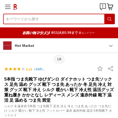
8/11(火)01:59まで
要エントリー
Hot Market
1/8
（
34
件）
4.15
5本指 つま先靴下 ゆびダンロ ダイナホット つま先ソック
ス 足先 温め グッズ 靴下 つま先 あったか 冬 足先 冷え 対
策 グッズ 靴下 冷え シルク 暖かい 靴下 冷え性 温活グッズ
重ね履き かかとなし レディース メンズ 遠赤外線 靴下 温
活 足 温める つま先 茜堂
シルク & 遠赤糸 5本指 つま先靴下 足先 冷え 冷え つま先 あったか つま先だ
け シルク 暖かい 靴下 冷え性 フットカバー 遠赤 遠赤外線 温活 5本指靴下 ホ
ットレイ