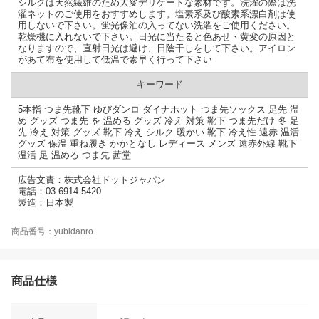
シルクは天然繊維のため大変デリケートな素材です。洗濯の際は洗
濯ネットのご使用をおすすめします。塩素系及び酸素系漂白剤は使
用しないで下さい。蛍光像泊の入ってない洗濯をご使用ください。
乾燥機に入れないで下さい。日光に当たると色あせ・黄変の原因と
なりますので、直射日光は避け、日陰干しをして下さい。アイロン
があて布を使用して低温で素早く行って下さい
キーワード
5本指 つま先靴下 ゆびダンロ ダイナホット つま先ソックス 足先 温
め グッズ つま先 を 温める グッズ 冷え 対策 靴下 つま先だけ 冬 足
先 冷え 対策 グッズ 靴下 冷え シルク 暖かい 靴下 冷え性 遠赤 温活
グッズ 保温 重ね履き かかとなし レディース メンズ 遠赤外線 靴下
温活 足 温める つま先 茜堂
広告文責：株式会社ドットジャパン
電話：03-6914-5420
製造：日本製
商品番号：yubidanro
商品仕様