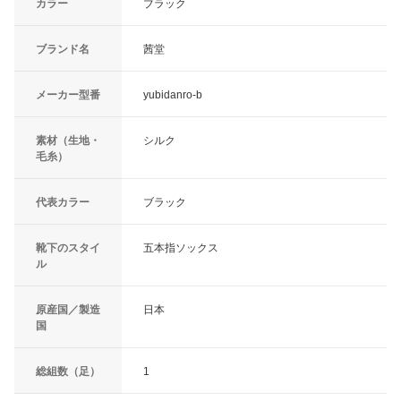
カラー
ブラック
ブランド名
茜堂
メーカー型番
yubidanro-b
素材（生地・
シルク
毛糸）
代表カラー
ブラック
靴下のスタイ
五本指ソックス
ル
原産国／製造
日本
国
総組数（足）
1