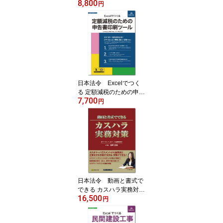
8,800
円
日本法令 Excelでつく
る 定額減税のための申告
7,700
書印刷ツール 源泉MC1
円
4-S
日本法令 動画と書式で
できる カスハラ実務対
16,500
策 書式テンプレート23
円
0 講師：ホライズンパ
ートナーズ法律事務所