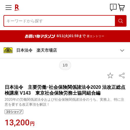
8/11(火)01:59まで
要エントリー
日本法令 楽天市場店
1/3
日本法令 主要労働･社会保険関係諸法令2020 法改正総点
検講座 V143 東京社会保険労務士協同組合編
2020年の労働関係諸法令および社会保険関係諸法令のうち、実務上、特に注
意を要する改正事項を解説！
13,200
円