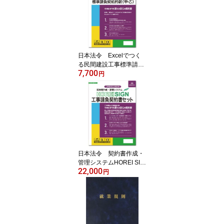
弁護士 荒井里佳
日本法令 Excelでつく
る民間建設工事標準請負
7,700
契約約款（甲・乙） 建設
円
23-D みらい総合法律事
務所 弁護士 水村元晴監
修
日本法令 契約書作成・
管理システムHOREI SIG
22,000
N工事請負契約書セット
円
建設20-D みらい総合法
律事務所 弁護士 水村元
晴 監修