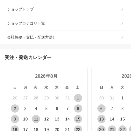
ショップトップ
ショップカテゴリ一覧
会社概要（支払・配送方法）
受注・発送カレンダー
2026年8月
20
日
月
火
水
木
金
土
日
月
火
26
27
28
29
30
31
1
30
31
1
2
3
4
5
6
7
8
6
7
8
9
10
11
12
13
14
15
13
14
15
16
17
18
19
20
21
22
20
21
22