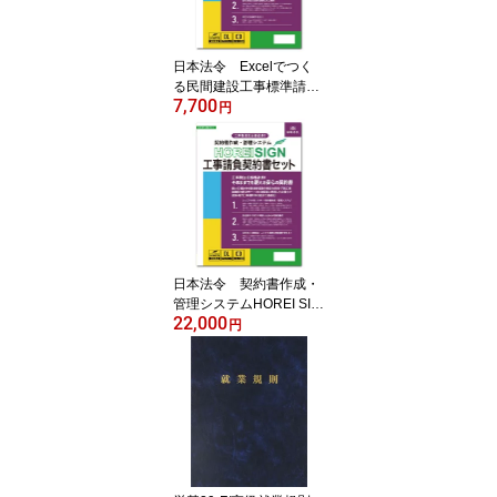
日本法令 Excelでつく
る民間建設工事標準請負
7,700
契約約款（甲・乙） 建設
円
23-D みらい総合法律事
務所 弁護士 水村元晴監
修
日本法令 契約書作成・
管理システムHOREI SIG
22,000
N工事請負契約書セット
円
建設20-D みらい総合法
律事務所 弁護士 水村元
晴 監修