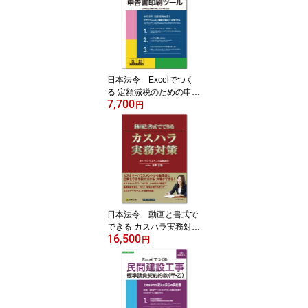
日本法令 Excelでつく
る 定額減税のための申告
7,700
書印刷ツール 源泉MC1
円
4-S
日本法令 動画と書式で
できる カスハラ実務対
16,500
策 書式テンプレート23
円
0 講師：ホライズンパ
ートナーズ法律事務所
弁護士 荒井里佳