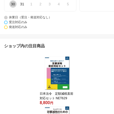
30
31
1
2
3
4
5
休業日（受注・発送対応なし）
受注対応のみ
発送対応のみ
ショップ内の注目商品
日本法令 定額減税直前
対応セット NET629
8,800
円