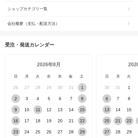
ショップカテゴリ一覧
会社概要（支払・配送方法）
受注・発送カレンダー
2026年8月
20
日
月
火
水
木
金
土
日
月
火
26
27
28
29
30
31
1
30
31
1
2
3
4
5
6
7
8
6
7
8
9
10
11
12
13
14
15
13
14
15
16
17
18
19
20
21
22
20
21
22
23
24
25
26
27
28
29
27
28
29