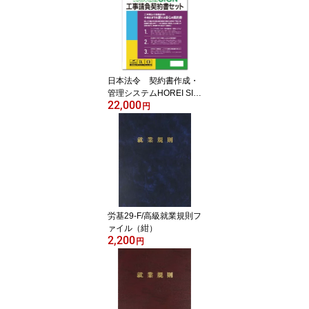
修
日本法令 契約書作成・
管理システムHOREI SIG
22,000
N工事請負契約書セット
円
建設20-D みらい総合法
律事務所 弁護士 水村元
晴 監修
労基29-F/高級就業規則フ
ァイル（紺）
2,200
円