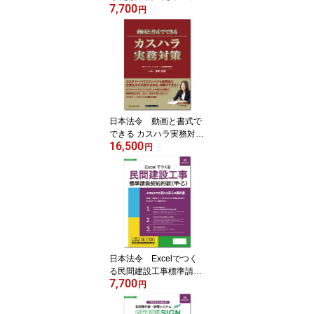
7,700
書印刷ツール 源泉MC1
円
4-S
日本法令 動画と書式で
できる カスハラ実務対
16,500
策 書式テンプレート23
円
0 講師：ホライズンパ
ートナーズ法律事務所
弁護士 荒井里佳
日本法令 Excelでつく
る民間建設工事標準請負
7,700
契約約款（甲・乙） 建設
円
23-D みらい総合法律事
務所 弁護士 水村元晴監