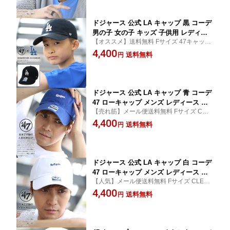
プ ファッション ストリート系 ブランド
貨
B-BSRNR12GWS-BK
ドジャース 公式 LA キャップ 黒 コーデ
男の子 女の子 キッズ 子供用 レディー
【オススメ】送料無料 Fサイズ 47キャップ
ス 47 b系 ヒップホップ ストリート系
CLEAN UP かっこいい ストリート メンズ
4,400
ローキャップ ボールキャップ 帽子 フォ
送料無料
円
キャップ メンズ帽子 レディース帽子 レデ
ーティーセブンブランド 47brand ロサ
ィースキャップ 女子 野球帽 正規品 ギフト
ンゼルス cap ぼうし MLB メジャーリー
小物 ブランド雑貨
グ 大リーグ LA刺繍 RGW12GWSK
ドジャース 公式 LA キャップ 青 コーデ
47 ローキャップ メンズ レディース 春
【売れ筋】メール便送料無料 Fサイズ CLE
夏秋冬用 MLB Dodgers ロゴ 47brand
AN UP おしゃれ ストリート メンズキャッ
4,400
フォーティセブン 帽子 cap ぼうし 浅め
送料無料
円
プ メンズ帽子 レディース帽子 レディース
ベースボールキャップ b系 ヒップホッ
キャップ 女子 47キャップ 野球帽 アメカジ
プ ファッション ストリート系 ブランド
ゴルフ かっこいい
B-BSRNS12GWS-RY
ドジャース 公式 LA キャップ 白 コーデ
47 ローキャップ メンズ レディース 春
【人気】メール便送料無料 Fサイズ CLEAN
夏秋冬用 MLB Dodgers 47brand フォ
UP おしゃれ ロゴ ストリート メンズキャッ
4,400
ーティセブン 帽子 cap ぼうし 浅め ベ
送料無料
円
プ メンズ帽子 レディース帽子 レディース
ースボールキャップ アメカジ b系 ヒッ
キャップ 女子 47キャップ ロサンゼルス ゴ
プホップ ファッション ストリート系 ブ
ルフ かっこいい
ランド B-BSRNS12GWS-WH