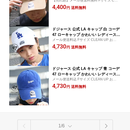
【売れ筋】メール便送料無料 Fサイズ CLE
ース 春夏秋冬用 カーキ MLB Dodgers
AN UP おしゃれ ベースボールキャップ ス
4,400
ロゴ 47brand フォーティセブン 帽子 ca
送料無料
円
トリート メンズキャップ メンズ帽子 レデ
p ぼうし 浅め b系 ヒップホップ ファッ
ィースキャップ 女子 野球帽 アメカジ かっ
ション ストリート系 ブランド B-BSRN
こいい
R12GWS-KHA
ドジャース 公式 LA キャップ 白 コーデ
47 ローキャップ かわいい レディース
メール便送料込 Fサイズ CLEAN UP おしゃ
春夏秋冬用 MLB Dodgers ロゴ 47bran
れ レディース帽子 レディースキャップ 女
4,730
d フォーティセブン 帽子 cap ぼうし 浅
送料無料
円
子 ストリート系キャップ 日除け 大人 女性
め ベースボールキャップ b系 ヒップホ
女 47キャップ 47帽子 ゴルフ アメカジ かっ
ップ ファッション ストリート系 ブラン
こいい
ド B-RGW12GWS-WHA
ドジャース 公式 LA キャップ 青 コーデ
47 ローキャップ かわいい レディース
メール便送料込 Fサイズ CLEAN UP おしゃ
春夏秋冬用 MLB Dodgers ロゴ 47bran
れ アメカジ ゴルフ レディース帽子 レディ
4,730
d フォーティセブン 帽子 cap ぼうし 浅
送料無料
円
ースキャップ 女子 ストリート系キャップ
め ベースボールキャップ b系 ヒップホ
日除け 大人 女性 女 47キャップ 47帽子 か
ップ ファッション ストリート系 ブラン
っこいい
ド B-BSRNS12GWS-RY
1/6