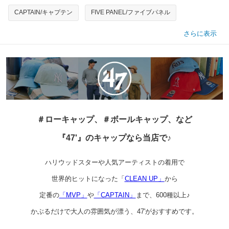
CAPTAIN/キャプテン
FIVE PANEL/ファイブパネル
さらに表示
＃ローキャップ、＃ボールキャップ、など
『47'』のキャップなら当店で♪
ハリウッドスターや人気アーティストの着用で
世界的ヒットになった「
CLEAN UP」
から
定番の
「MVP」
や
「CAPTAIN」
まで、600種以上♪
かぶるだけで大人の雰囲気が漂う、47'がおすすめです。