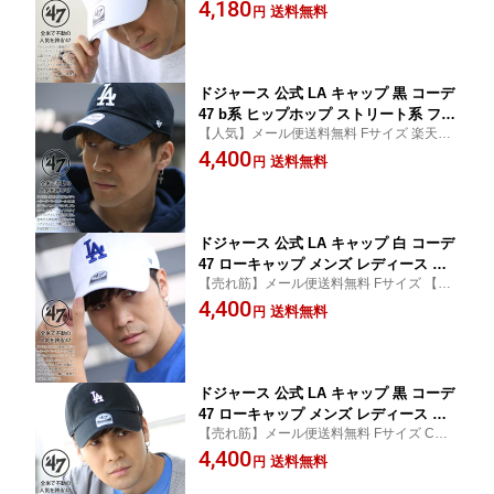
メンズキャップ メンズ帽子 レディース帽子
4,180
子 cap ローキャップ 浅め ベースボール
送料無料
円
レディースキャップ 女子 47キャップ 野球
キャップ おしゃれ b系 ヒップホップ フ
帽 CLEAN UP 小物 ブランド雑貨 かっこい
ァッション ストリート系 ブランド B-HI
い ぼうし 47brand
RNO17GWH-WH
ドジャース 公式 LA キャップ 黒 コーデ
47 b系 ヒップホップ ストリート系 ファ
【人気】メール便送料無料 Fサイズ 楽天ラ
ッション ローキャップ メンズ レディー
ンキング1位獲得！CLEAN UP LAロゴ 47キ
4,400
ス フォーティーセブンブランド 47bran
送料無料
円
ャップ ストリート アメカジ メンズ帽子 メ
d ロサンゼルス コラボ cap ぼうし 帽子
ンズキャップ ギフト
ボールキャップ MLB メジャーリーグ B-
RGW12GWS-BKD
ドジャース 公式 LA キャップ 白 コーデ
47 ローキャップ メンズ レディース 春
【売れ筋】メール便送料無料 Fサイズ 【再
夏秋冬用 MLB Dodgers 47brand フォ
入荷】CLEAN UP おしゃれ ロゴ メンズキ
4,400
ーティセブン 帽子 cap ぼうし 浅め ベ
送料無料
円
ャップ メンズ帽子 レディース帽子 レディ
ースボールキャップ アメカジ b系 ヒッ
ースキャップ 女子 47キャップ 野球帽 ゴル
プホップ ファッション ストリート系 ブ
フ 小物 かっこいい
ランド B-RGW12GWS-WHA
ドジャース 公式 LA キャップ 黒 コーデ
47 ローキャップ メンズ レディース 春
【売れ筋】メール便送料無料 Fサイズ CLE
夏秋冬用 MLB Dodgers ロゴ 47brand
AN UP かっこいい おしゃれ ストリート メ
4,400
フォーティセブン 帽子 cap 浅め ぼうし
送料無料
円
ンズキャップ メンズ帽子 レディースキャッ
ベースボールキャップ b系 ヒップホッ
プ 女子 47キャップ 野球帽 小物 ブランド雑