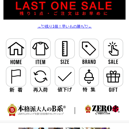
→💘残り1個！早いもの勝ち💘←
｜