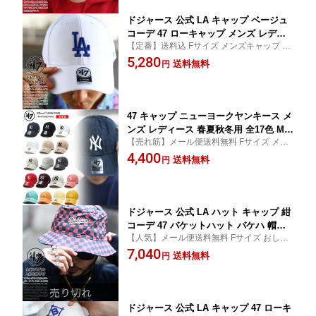
ブランド 47MX-LM(3)
ドジャース 公式 LA キャップ ベージュ
コーデ 47 ローキャップ メンズ レディ
【定番】送料込 Fサイズ メンズキャップ ス
ース 春夏秋冬用 全6色 MLB Dodgers
トリート メンズ帽子 レディース帽子 レデ
5,280
ロゴ 47brand フォーティセブン MVP
送料無料
円
ィースキャップ 女子 47キャップ 野球帽 小
帽子 cap ぼうし 浅め ベースボールキャ
物 アメカジ ゴルフ ブランド雑貨 かっこい
ップ おしゃれ b系 ヒップホップ ファッ
い
ション ストリート系 ブランド B-MVP1
2WBV
47 キャップ ニューヨークヤンキース メ
ンズ レディース 春夏秋冬用 全17色 ML
【売れ筋】メール便送料無料 Fサイズ メン
B ヤンキース NY ロゴ 47brand フォー
ズキャップ メンズ帽子 レディース帽子 レ
4,400
ティセブン CLEAN UP 帽子 cap ローキ
送料無料
円
ディースキャップ 女子 47キャップ 野球帽
ャップ 浅め ぼうし おしゃれ かっこい
ベースボールキャップ 小物 ブランド雑貨
い 刺繍 b系 ヒップホップ ファッション
アメカジ ゴルフ
ストリート系 ブランド 新作 RGW17GW
S
ドジャース 公式 LA ハット キャップ 紺
コーデ 47 バケットハット バケハ 帽子
【人気】メール便送料無料 Fサイズ おしゃ
hat メンズ 春夏秋冬用 MLB Dodgers ロ
れ 総柄 モノグラム ブロックチェック 刺繍
7,040
ゴ 47brand フォーティセブン サファリ
送料無料
円
アメカジ ゴルフ レディースキャップ 女子 4
ハット ぼうし b系 ヒップホップ ファッ
7キャップ かっこいい メンズキャップ スト
ション ストリート系 ブランド 新作 B-C
リート
HKBK12GWF
ドジャース 公式 LA キャップ 47 ローキ