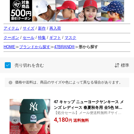
アイテム
/
サイズ
/
新作
/
再入荷
クーポン
/
セール
/
特集
/
ギフト
/
マスク
HOME
≫
ブランドから探す
≫
47BRAND®
≫
形から探す
売り切れを含む
標準
価格や送料は、商品のサイズや色によって異なる場合があります。
47 キャップ ニューヨークヤンキース メ
ンズ レディース 春夏秋冬用 全5色 MLB
【処分セール】メール便送料無料 Fサイズ
ヤンキース NY ロゴ 47brand フォーテ
メンズキャップ メンズ帽子 レディースキャ
4,180
ィセブン 帽子 cap ローキャップ 浅め
送料無料
円
ップ 女子 47キャップ 野球帽 CLEAN UP メ
ベースボールキャップ おしゃれ b系 ヒ
ルトン 小物 ブランド雑貨 かっこいい ぼう
ップホップ ファッション ストリート系
し