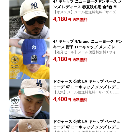
47 キャップ ニューヨークヤンキース メ
ンズ レディース 春夏秋冬用 全5色 MLB
【オススメ】メール便送料無料 Fサイズ メ
ヤンキース NY ロゴ 47brand フォーテ
ンズキャップ メンズ帽子 レディース帽子
4,180
ィセブン 帽子 cap ローキャップ 浅め
送料無料
円
レディースキャップ 女子 47キャップ 野球
ベースボールキャップ おしゃれ b系 ヒ
帽 CLEAN UP メルトン 小物 ブランド雑貨
ップホップ ファッション ストリート系
かっこいい ぼうし
ブランド 47MX-LM(3)
47 キャップ 47brand ニューヨーク ヤン
キース 帽子 ローキャップ メンズ レデ
【処分セール】メール便送料無料 Fサイズ
ィース 春夏秋冬用 全2色 MLB NY ロゴ
メンズキャップ メンズ帽子 レディース帽子
4,180
フォーティセブン cap ぼうし おしゃれ
送料無料
円
レディースキャップ 47キャップ 野球帽 ベ
かっこいい アメカジ ゴルフ b系 ヒップ
ースボールキャップ CLEAN UP 小物 ブラ
ホップ ストリート系 ブランド 47MX-L
ンド雑貨
WM(4)
ドジャース 公式 LA キャップ ベージュ
コーデ 47 ローキャップ メンズ レディ
【人気】メール便送料無料 Fサイズ CLEAN
ース 春夏秋冬用 カーキ MLB Dodgers
UP おしゃれ ベースボールキャップ ストリ
4,400
ロゴ 47brand フォーティセブン 帽子 ca
送料無料
円
ート メンズキャップ レディースキャップ
p 浅め ぼうし b系 ヒップホップ ファッ
女子 野球帽 アメカジ ゴルフ かっこいい
ション ストリート系 ブランド B-NLRG
W12GWS-KH
ドジャース 公式 LA キャップ ベージュ
コーデ 47 ローキャップ メンズ レディ