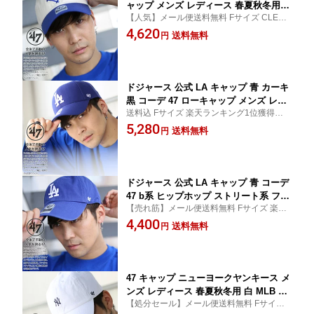
ャップ メンズ レディース 春夏秋冬用 M
【人気】メール便送料無料 Fサイズ CLEAN
LB ブルックリンドジャース 復刻 B 47b
UP おしゃれ ロゴ コーデ ストリート メンズ
4,620
rand フォーティセブン 帽子 cap ぼうし
送料無料
円
キャップ メンズ帽子 レディース帽子 レデ
浅め ベージュ b系 ヒップホップ ファッ
ィースキャップ 野球帽 ベースボールキャッ
ション ストリート系 ブランド BCPTN-
プ かっこいい
RGWTT12GWSRB-NTY12
ドジャース 公式 LA キャップ 青 カーキ
黒 コーデ 47 ローキャップ メンズ レデ
送料込 Fサイズ 楽天ランキング1位獲得！お
ィース 春夏秋冬用 MLB Dodgers ロゴ
しゃれ ベースボールキャップ メンズキャッ
5,280
47brand フォーティセブン MVP 帽子 c
送料無料
円
プ メンズ帽子 レディース帽子 レディース
ap ぼうし 浅め b系 ヒップホップ ファ
キャップ 47キャップ 野球帽 アメカジ ゴル
ッション ストリート系 ブランド B-MVP
フ かっこいい
12WBV-HM
ドジャース 公式 LA キャップ 青 コーデ
47 b系 ヒップホップ ストリート系 ファ
【売れ筋】メール便送料無料 Fサイズ 楽天
ッション ローキャップ メンズ レディー
ランキング1位獲得！CLEAN UP LAロゴ 47
4,400
ス フォーティーセブンブランド 47bran
送料無料
円
キャップ コラボ ストリート メンズ帽子 メ
d ロサンゼルス 帽子 cap ぼうし ボール
ンズキャップ アメカジ 正規品 ギフト
キャップ MLB メジャーリーグ 刺繍 B-R
GW12GWS-RY
47 キャップ ニューヨークヤンキース メ
ンズ レディース 春夏秋冬用 白 MLB ヤ
【処分セール】メール便送料無料 Fサイズ
ンキース NY ロゴ フォーティセブン 帽