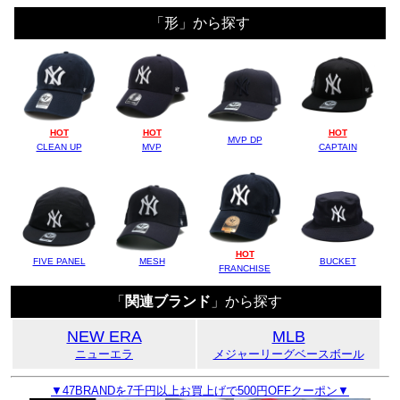
「形」から探す
HOT
HOT
HOT
MVP DP
CLEAN UP
MVP
CAPTAIN
HOT
FIVE PANEL
MESH
BUCKET
FRANCHISE
「
関連ブランド
」から探す
NEW ERA
MLB
ニューエラ
メジャーリーグベースボール
▼47BRANDを7千円以上お買上げで500円OFFクーポン▼