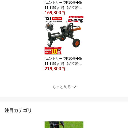
[エントリーでP10倍◆8/
11 1:59まで] 【組立済
169,800
み】 プラウ 薪割り機 EL
円
S12 電動式12トン 油圧
サイクルタイム約10秒
条件付き送料無料 始動確
認済み PLOW（プラウ）
PH-ELS12
[エントリーでP10倍◆8/
11 1:59まで] 【組立済
219,800
み】 プラウ 薪割り機 メ
円
イキ エンジン GLS12 油
圧式 12トン サイクルタ
イム9秒 条件付き送料無
もっと見る
料 始動確認済み PLOW
（プラウ） PH-GLS12
［沖縄発送不可］
注目カテゴリ