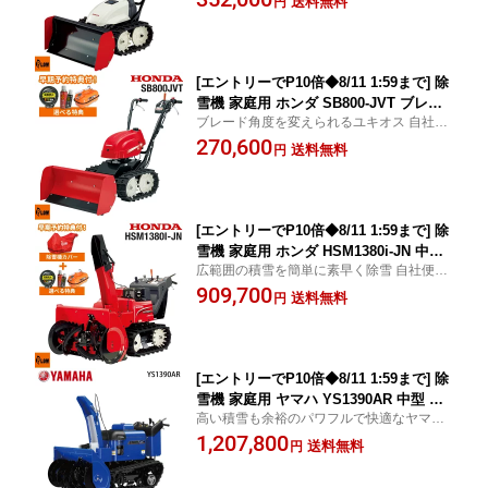
送料無料
円
[エントリーでP10倍◆8/11 1:59まで] 除
雪機 家庭用 ホンダ SB800-JVT ブレー
ブレード角度を変えられるユキオス 自社便
ド 除雪幅80cm エンジン式 ユキオス 条
対応(近隣無料) ホンダ除雪機 正規取扱店
270,600
件付き送料無料
送料無料
円
[エントリーでP10倍◆8/11 1:59まで] 除
雪機 家庭用 ホンダ HSM1380i-JN 中型
広範囲の積雪を簡単に素早く除雪 自社便対
エンジン式 ハイブリッド 除雪幅80cm
応(近隣無料) ホンダ除雪機 正規取扱店
909,700
条件付き送料無料
送料無料
円
[エントリーでP10倍◆8/11 1:59まで] 除
雪機 家庭用 ヤマハ YS1390AR 中型 エ
高い積雪も余裕のパワフルで快適なヤマハ
ンジン式 静音 フリーターン 油圧チルト
最高峰モデル ヤマハ除雪機 正規取扱店
1,207,800
オーガローリング 除雪幅91.5cm 条件付
送料無料
円
き送料無料