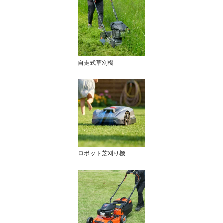
自走式草刈機
ロボット芝刈り機