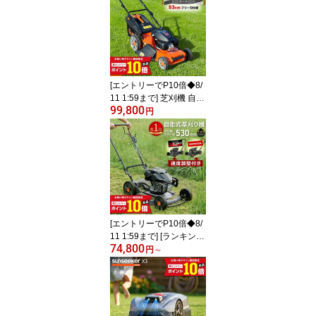
mm 大容量40L集草バッ
グ付 手押し式 電動
[エントリーでP10倍◆8/
11 1:59まで] 芝刈機 自走
99,800
式 芝刈り機 プラウ PH-G
円
C530 ホンダエンジン オ
ートチョーク 刈幅53cm
最低刈高さ20mm グラス
バッグ 大容量70L サイド
排出 マルチング 芝草刈
り機
[エントリーでP10倍◆8/
11 1:59まで] [ランキング
74,800
1位獲得] プラウ クサノザ
円
～
ウルス エンジン式 自走
式 草刈機 WGC530 速度
調整付き 標準版 MEIKIエ
ンジン PLUS ホンダエン
ジン 刈幅53cm フリー刃