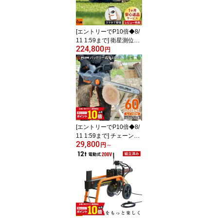
サイド排出 芝刈り機 無
段階変速
[エントリーでP10倍◆8/
11 1:59まで] 衛星測位ロ
224,800
ボット芝刈り機 SUNSE
円
EKER X3 完全ワイヤー
レス 800m2対応 最大25
0坪 AI RTK高精度GPS搭
載 スマート芝刈り機 ス
マホ アプリ対応 高精度
ナビ AI障害物回避 自動
充電式 コードレス 境界
ワイヤー不要 サンシーカ
[エントリーでP10倍◆8/
ー
11 1:59まで] チェーンソ
29,800
ー 60V プラウ PLOW バ
円
～
ッテリー式 18インチ ガ
イドバー45cm【60VCS0
1】充電式 チェーンソー
LEDライト付 誤作動防止
簡単始動 排ガスゼロ パ
ワフル 枝打ち 剪定 薪作
り 60V高出力バッテリー