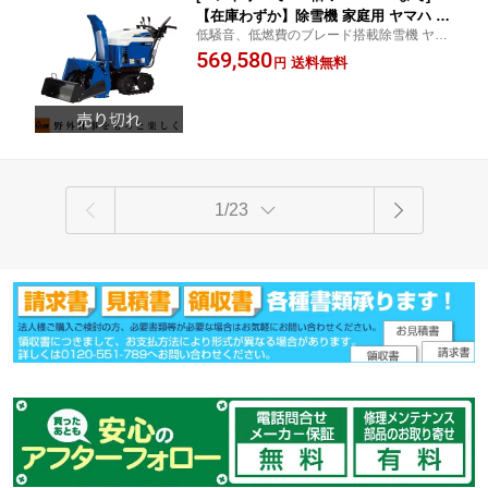
【在庫わずか】除雪機 家庭用 ヤマハ Y
低騒音、低燃費のブレード搭載除雪機 ヤマ
SF860-B 小型 エンジン式 静音 ブレード
ハ除雪機 正規取扱店
569,580
搭載 除雪幅61.5cm ブレード除雪幅67c
送料無料
円
m 8馬力 条件付き送料無料
1/23