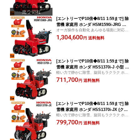
[エントリーでP10倍◆8/11 1:59まで] 除
雪機 家庭用 ホンダ HSM1590i-JRG 中
オーガ操作を自動化 あらゆる場面に対応 ホ
型 エンジン式 ハイブリッド 除雪幅92c
ンダ除雪機 正規取扱店
1,304,600
m オーガローリング スマートオーガ 条
送料無料
円
件付き送料無料
[エントリーでP10倍◆8/11 1:59まで] 除
雪機 家庭用 ホンダ HSS1370i-J 小型 ハ
軽い力で静かに除雪、旋回もラクラク ホン
イブリッド エンジン式 除雪幅72cm 条
ダ除雪機 正規取扱店
711,700
件付き送料無料
送料無料
円
[エントリーでP10倍◆8/11 1:59まで] 除
雪機 家庭用 ホンダ HSS1370i-JX (クロ
軽い力で静かに除雪、旋回もラクラク ホン
スオーガ仕様) 小型 ハイブリッド エン
ダ除雪機 正規取扱店
799,700
ジン式 除雪幅72cm 条件付き送料無料
送料無料
円