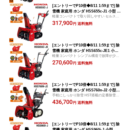
[エントリーでP10倍◆8/11 1:59まで] 除
雪機 家庭用 ホンダ HSS655c-J1 小型 エ
軽量コンパクトで取り回しやすい セルスタ
ンジン式 セルスタート仕様 除雪幅55cm
ーター付き 自社便対応(近隣無料) 購入特典
317,900
雪丸 条件付き送料無料
送料無料
円
あり ホンダ除雪機 正規取扱店
[エントリーでP10倍◆8/11 1:59まで] 除
雪機 家庭用 ホンダ HSS655c-JE1 小型
軽量コンパクト シンプル構造で故障が少な
エンジン式 リコイルスタート仕様 除雪
い 自社便対応(近隣無料) 購入特典あり ホン
270,600
幅55cm 条件付き送料無料
送料無料
円
ダ除雪機 正規取扱店
[エントリーでP10倍◆8/11 1:59まで] 除
雪機 家庭用 ホンダ HSS760n-J2 小型
手軽にしっかり除雪 HST搭載の定番除雪機
エンジン式 除雪幅60.5cm 条件付き送料
自社便対応(近隣無料) ホンダ除雪機 正規取
436,700
無料
送料無料
円
扱店
[エントリーでP10倍◆8/11 1:59まで] 除
雪機 家庭用 ホンダ HSS960i-J 小型 ハ