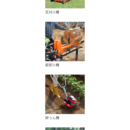
芝刈り機
薪割り機
耕うん機