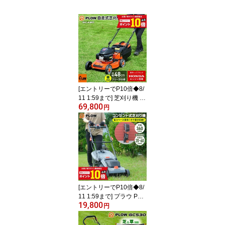
[エントリーでP10倍◆8/
11 1:59まで] 芝刈り機 プ
69,800
ラウ ホンダエンジン 自
円
走式 芝刈機 エンジン式
【GC480】 刈幅48cm 刈
高さ20〜80mm 60L集草
グラスバッグ 足元が汚れ
ない集草バッグ マルチン
グ オートチョーク フリ
ー刃 時短 ガーデニング
芝生 庭 草刈り 芝刈り
[エントリーでP10倍◆8/
11 1:59まで] プラウ PLO
19,800
W コンセント式 芝刈機 P
円
H-GC360P タテ置き収納
刈幅36cm 刈高さ20〜60