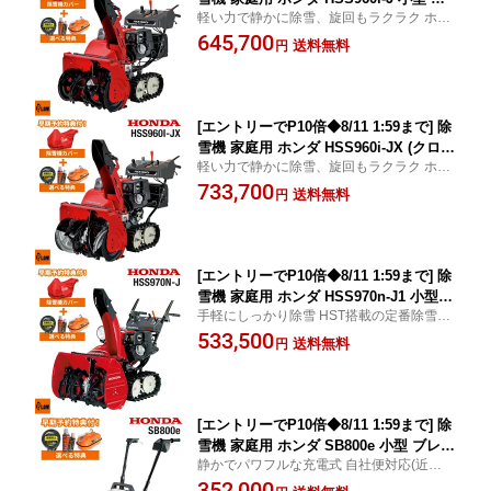
軽い力で静かに除雪、旋回もラクラク ホン
イブリッド エンジン式 除雪幅62cm 条
ダ除雪機 正規取扱店
645,700
件付き送料無料
送料無料
円
[エントリーでP10倍◆8/11 1:59まで] 除
雪機 家庭用 ホンダ HSS960i-JX (クロス
軽い力で静かに除雪、旋回もラクラク ホン
オーガ仕様) 小型 ハイブリッド エンジ
ダ除雪機 正規取扱店
733,700
ン式 除雪幅62cm 条件付き送料無料
送料無料
円
[エントリーでP10倍◆8/11 1:59まで] 除
雪機 家庭用 ホンダ HSS970n-J1 小型
手軽にしっかり除雪 HST搭載の定番除雪機
エンジン式 除雪幅71cm 条件付き送料無
ホンダ除雪機 正規取扱店
533,500
料
送料無料
円
[エントリーでP10倍◆8/11 1:59まで] 除
雪機 家庭用 ホンダ SB800e 小型 ブレー
静かでパワフルな充電式 自社便対応(近隣無
ド 電動充電式 ユキオスe 除雪幅80cm S
料) 購入特典あり ホンダ除雪機 正規取扱店
352,000
B800e-J 条件付き送料無料