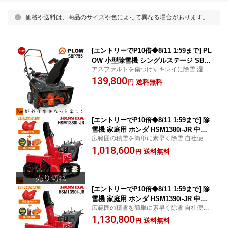
価格や送料は、商品のサイズや色によって異なる場合があります。
[エントリーでP10倍◆8/11 1:59まで] PL
OW 小型除雪機 シングルステージ SBP
アスファルトを傷つけずキレイに除雪 湿っ
755 7馬力 55cm幅
た雪も詰まりづらいパワフル除雪機
139,800
送料無料
円
[エントリーでP10倍◆8/11 1:59まで] 除
雪機 家庭用 ホンダ HSM1380i-JR 中型
広範囲の積雪を簡単に素早く除雪 自社便対
エンジン式 ハイブリッド オーガローリ
応(近隣無料) ホンダ除雪機 正規取扱店
1,018,600
ング仕様 除雪幅80cm 条件付き送料無料
送料無料
円
[エントリーでP10倍◆8/11 1:59まで] 除
雪機 家庭用 ホンダ HSM1390i-JR 中型
広範囲の積雪を簡単に素早く除雪 自社便対
エンジン式 ハイブリッド オーガローリ
応(近隣無料) ホンダ除雪機 正規取扱店
1,130,800
ング仕様 除雪幅92cm 条件付き送料無料
送料無料
円