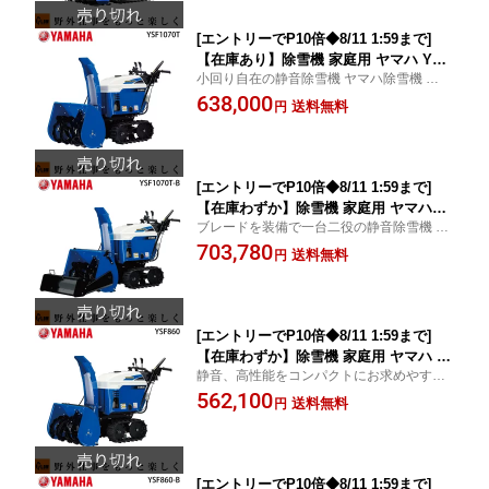
[エントリーでP10倍◆8/11 1:59まで]
【在庫あり】除雪機 家庭用 ヤマハ YSF
小回り自在の静音除雪機 ヤマハ除雪機 正規
1070T 小型 エンジン式 静音モデル イー
取扱店
638,000
ジーターン 除雪幅61.5cm 10馬力 YSF-
送料無料
円
1070T 条件付き送料無料
[エントリーでP10倍◆8/11 1:59まで]
【在庫わずか】除雪機 家庭用 ヤマハYS
ブレードを装備で一台二役の静音除雪機 ヤ
F1070T-B 小型 エンジン式 静音 イージ
マハ除雪機 正規取扱店
703,780
ーターン 除雪幅71.5cm ブレード幅77.5
送料無料
円
cm 10馬力 条件付き送料無料
[エントリーでP10倍◆8/11 1:59まで]
【在庫わずか】除雪機 家庭用 ヤマハ Y
静音、高性能をコンパクトにお求めやすく
SF860 小型 エンジン式 静音 除雪幅61.5
ヤマハ除雪機 正規取扱店
562,100
cm 8馬力 YSF-860 条件付き送料無料
送料無料
円
[エントリーでP10倍◆8/11 1:59まで]