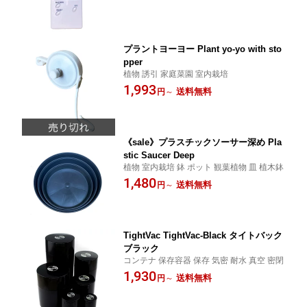
プラントヨーヨー Plant yo-yo with sto
pper
植物 誘引 家庭菜園 室内栽培
1,993
送料無料
円
～
《sale》プラスチックソーサー深め Pla
stic Saucer Deep
植物 室内栽培 鉢 ポット 観葉植物 皿 植木鉢
1,480
送料無料
円
～
TightVac TightVac-Black タイトバック
ブラック
コンテナ 保存容器 保存 気密 耐水 真空 密閉
1,930
送料無料
円
～