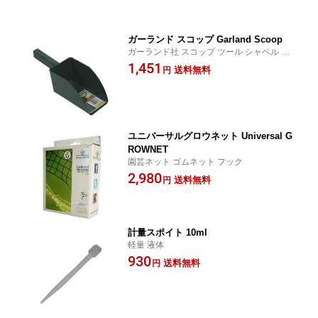
ガーランド スコップ Garland Scoop
ガーランド社 スコップ ツール シャベル 角
型
1,451
送料無料
円
ユニバーサルグロウネット Universal G
ROWNET
園芸ネット ゴムネット フック
2,980
送料無料
円
計量スポイト 10ml
軽量 液体
930
送料無料
円