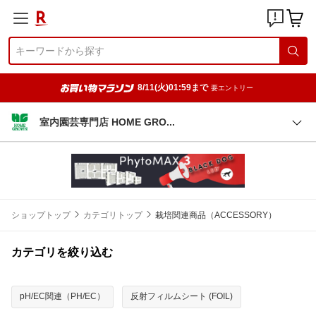
8/11(火)01:59まで
要エントリー
室内園芸専門店 HOME GR
O
ショップトップ
カテゴリトップ
栽培関連商品（ACCESSORY）
カテゴリを絞り込む
pH/EC関連（PH/EC）
反射フィルムシート (FOIL)