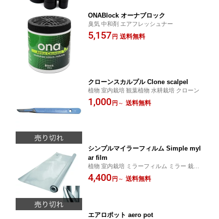
ONABlock オーナブロック
臭気 中和剤 エアフレッシュナー
5,157
送料無料
円
クローンスカルプル Clone scalpel
植物 室内栽培 観葉植物 水耕栽培 クローン
1,000
送料無料
円
～
シンプルマイラーフィルム Simple myl
ar film
植物 室内栽培 ミラーフィルム ミラー 栽培
室
4,400
送料無料
円
～
エアロポット aero pot