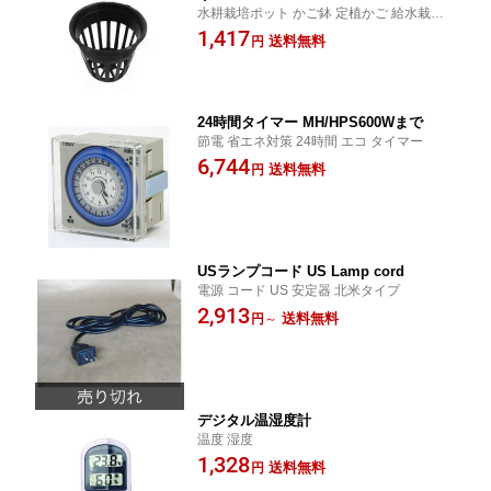
水耕栽培ポット かご鉢 定植かご 給水栽培
育苗かご 園芸 ガーデンニング プラスチッ
1,417
送料無料
円
ク
24時間タイマー MH/HPS600Wまで
節電 省エネ対策 24時間 エコ タイマー
6,744
送料無料
円
USランプコード US Lamp cord
電源 コード US 安定器 北米タイプ
2,913
送料無料
円
～
デジタル温湿度計
温度 湿度
1,328
送料無料
円