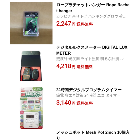
ロープラチェットハンガー Rope Rache
t hanger
カラビナ 吊り下げ ハンギンググロウ 荷造
りベルト ロープハンガー
2,247
送料無料
円
デジタルルクスメーター DIGITAL LUX
METER
照度計 光度測 ライト照度 明るさ計測 ルク
ス計 室内栽培
4,218
送料無料
円
24時間デジタルプログラムタイマー
節電 省エネ対策 24時間 エコ タイマー
3,140
送料無料
円
メッシュポット Mesh Pot 2inch 10個入
り