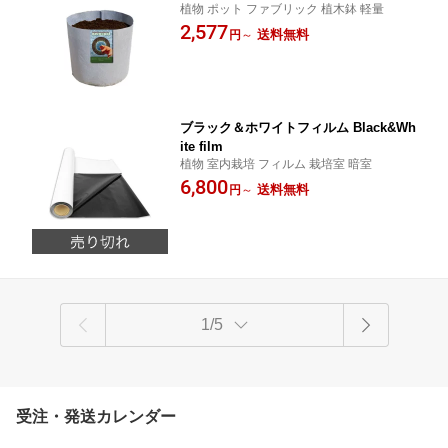
植物 ポット ファブリック 植木鉢 軽量
2,577
送料無料
円
～
ブラック＆ホワイトフィルム Black&Wh
ite film
植物 室内栽培 フィルム 栽培室 暗室
6,800
送料無料
円
～
1/5
受注・発送カレンダー