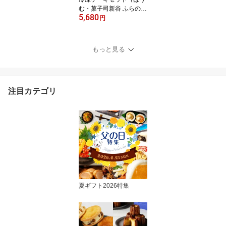
む・菓子司新谷 ふらの雪
5,680
どけチーズケーキ）各1
円
ホール 合計2点セット バ
ームクーヘン 北海道 ば
うむ 生クリーム＆ブリュ
もっと見る
レ仕上げ バウムクーヘン
焼き菓子 ギフト
注目カテゴリ
夏ギフト2026特集