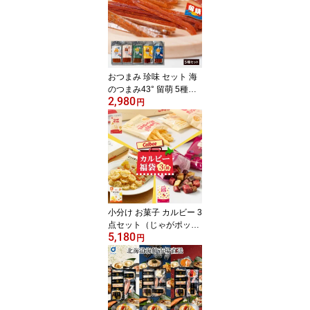
加 グルテンフリー ラム
酒不使用 無添加 焼き菓
子 スイーツ 人気 カヌレ
かぬれ 洋菓子 ギフト 父
の日 人気
おつまみ 珍味 セット 海
のつまみ43° 留萌 5種セ
2,980
ット ジャーキー 鮭とば
円
北海道 乾き物 国産 非常
食 ビール おやつ ポイン
ト消化 ご当地 詰め合わ
せ 送料無料 お土産 食品
【パケ】 父の日
小分け お菓子 カルビー 3
点セット（じゃがポック
5,180
ル・じゃがピリカ・ぽて
円
コタン各1個） スナック
Calbee お菓子 じゃがい
も ポテト 馬鈴薯 たまね
ぎ オニオン 北海道限定
個包装 小分け 贈答 お中