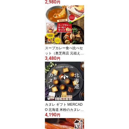
2,980
つまいも かぼちゃ 無添
円
加 スイーツ お菓子 焼き
菓子 グルテンフリー プ
レゼント 父の日 【冷
凍】 北海道 お取り寄せ
人気
スープカレー食べ比べセ
ット（奥芝商店 元祖えび
3,480
だしスープカレー 300
円
g・GARAKU スープカレ
ー (チキン) カレー 1食）
各1個 合計2点セット ガ
ラク 札幌スープカレー
本場 レトルト 北海道 札
幌
カヌレ ギフト MERCAD
O 北海道 米粉のカヌレ 3
4,190
種類(プレーン・さつまい
円
も・トマト) 各2個セット
（合計6個） 専用箱 無添