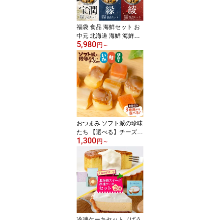
元 ギフト
福袋 食品 海鮮セット お
中元 北海道 海鮮 海鮮詰
5,980
め合わせ 豪華海鮮ギフト
円
～
8品「縁」7品「宝潤」9
品「綾」 海鮮福袋 お取
り寄せ 内祝い 誕生日 御
中元 食べ物 食品 【冷
凍】 海鮮 ギフト 海鮮セ
ット 父の日 海鮮ギフト
おつまみ ソフト派の珍味
たち 【選べる】チーズ
1,300
帆立 鮭 焼きいか 8粒入
円
～
北海道 ほたて ちーず 送
料無料 お試し 酒の肴 ポ
イント消化 ホタテ お取
り寄せグルメ メール便
お土産 父の日 人気
冷凍ケーキセット（ばう