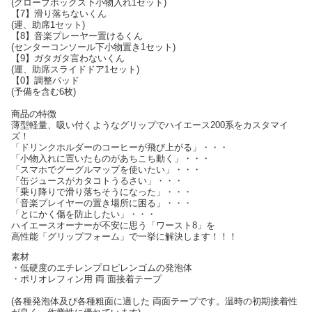
(グローブボックス下小物入れ1セット)
【7】滑り落ちないくん
(運、助席1セット)
【8】音楽プレーヤー置けるくん
(センターコンソール下小物置き1セット)
【9】ガタガタ言わないくん
(運、助席スライドドア1セット)
【0】調整パッド
(予備を含む6枚)
商品の特徴
薄型軽量、吸い付くようなグリップでハイエース200系をカスタマイ
ズ！
「ドリンクホルダーのコーヒーが飛び上がる」・・・
「小物入れに置いたものがあちこち動く」・・・
「スマホでグーグルマップを使いたい」・・・
「缶ジュースがカタコトうるさい」・・・
「乗り降りで滑り落ちそうになった」・・・
「音楽プレイヤーの置き場所に困る」・・・
「とにかく傷を防止したい」・・・
ハイエースオーナーが不安に思う「ワースト8」を
高性能「グリップフォーム」で一挙に解決します！！！
素材
・低硬度のエチレンプロピレンゴムの発泡体
・ポリオレフィン用 両 面接着テープ
(各種発泡体及び各種粗面に適した 両面テープです。温時の初期接着性