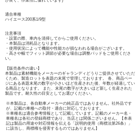
が良く、作業性に優れています)
適合車種
ハイエース200系1/9型
注意事項
・設置の際、車内を清掃してからご使用ください。
・本製品は消耗品となります。
・使用状況によって機能や性能カが損なわれる場合がございます。
・高さや幅でフィット調節が必要な場合は調整パッドをご使用くださ
い。
【販売条件の違い】
本製品は素材機能をメーカーのギャランディどうりご提供させていただ
くため、製造ロットを表題の末尾で管理しております。 各、商品ペー
ジにある表題末尾の数字が小さいほど生産された後、年数が経過してい
る商品となります。 また、末尾の数字が大きいほど新しく生産された
製品です。耐久性の目安としてお選びください。
※本製品は、各自動車メーカーの純正品ではありません。社外品です
が、記載の車種への取付・適合に対応しております。
※車種名は適合参考情報として記載しています。記載のメーカー名・
車種名は各社の登録商標であり、当店とは関係ございません。【本表
記は製品の用途や対応情報を伝える「説明的使用（商標法第26条）」
に該当し、商標権を侵害するものではありません】