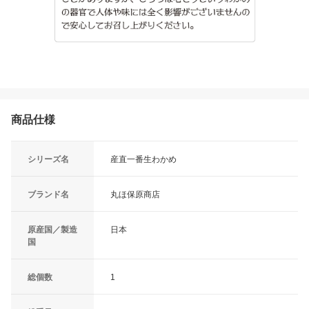
商品仕様
シリーズ名
産直一番生わかめ
ブランド名
丸ほ保原商店
原産国／製造
日本
国
総個数
1