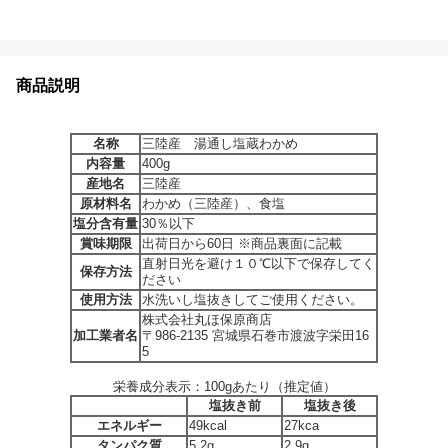
商品説明
名称
三陸産 湯通し塩蔵わかめ
内容量
400g
産地名
三陸産
原材料名
わかめ（三陸産）、食塩
塩分含有量
30％以下
賞味期限
出荷日から60日 ※商品裏面に記載
直射日光を避け１０℃以下で保存してく
保存方法
ださい
使用方法
水洗いし塩抜きしてご使用ください。
株式会社丸ほ保原商店
加工業者名
〒986-2135 宮城県石巻市渡波字栄田16
5
栄養成分表示：100gあたり（推定値）
塩抜き前
塩抜き後
エネルギー
49kcal
27kca
タンパク質
5.2g
2.9g