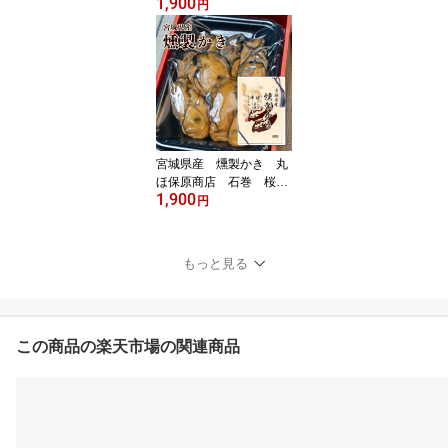
1,900
宮城県産 あぶり焼か
円
き 丸ほ保原商店 ISO
認証工場 石巻 かき
炙り ギフト 化粧箱
おつまみ
宮城県産 燻製かき 丸
ほ保原商店 石巻 桜チ
1,900
ップ ソフト燻製 ギフ
円
ト 化粧箱 おつまみ
もっと見る
この商品の楽天市場の関連商品