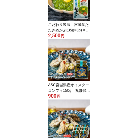
こだわり製法 宮城産た
たきめかぶ(35g×3p) × 1
2,500
0個入 めかぶ 丸ほ保原商
円
店 タレ付 三陸産 宮
城 国産 ヘルシー 低
カロリー ミネラル 食
物繊維
ASC宮城県産オイスター
コンフィ150g 丸ほ保原
900
商店 おつまみ ASC認
円
証海域 かき オイル漬
け ギフト 人気商品
リピーター多数