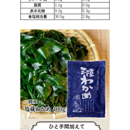
脂質
1.1g
0.5g
炭水化物
9.2g
5.3g
食塩相当量
30.5g
2.8g