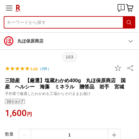
丸ほ保原商店
1/13
（
3
件）
5.00
三陸産 【厳選】塩蔵わかめ400g 丸ほ保原商店 国
産 ヘルシー 海藻 ミネラル 贈答品 岩手 宮城
手作業で厳選したわかめを工場からそのままお届け
1,600
円
数量