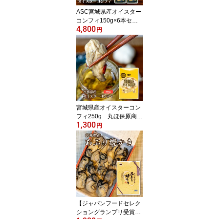
ASC宮城県産オイスター
コンフィ150g×6本セッ
4,800
ト 丸ほ保原商店 おつ
円
まみ かき オイル漬
け ギフト リピーター
多数 人気商品 送料無
料
宮城県産オイスターコン
フィ250g 丸ほ保原商
1,300
店 石巻 かき オイル
円
漬け おつまみ 徳用サ
イズ ギフト リピータ
ー多数
【ジャパンフードセレク
ショングランプリ受賞】