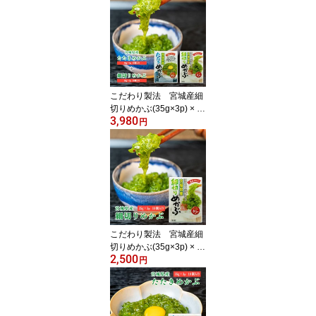
こだわり製法 宮城産細
切りめかぶ(35g×3p) × 1
3,980
0個入＋宮城産たたきめ
円
かぶ(35g×3p) × 10個
入 宮城産 めかぶ 丸ほ
保原商店 タレ付 三陸
産 送料無料 国産
低カロリー ミネラル
食物繊維
こだわり製法 宮城産細
切りめかぶ(35g×3p) × 1
2,500
0個入 丸ほ保原商店
円
めかぶ タレ付 三陸
産 宮城産 国産 ヘル
シー 低カロリー 海
藻 ミネラル 食物繊維