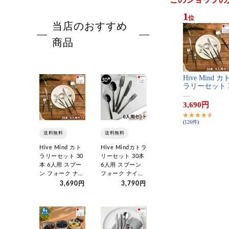
1
位
H​i​v​e​ ​M​i​n​d​ ​カ​ト
ラ​リ​ー​セ​ッ​ト​ ​3
…
3,690
円
(
126
件
)