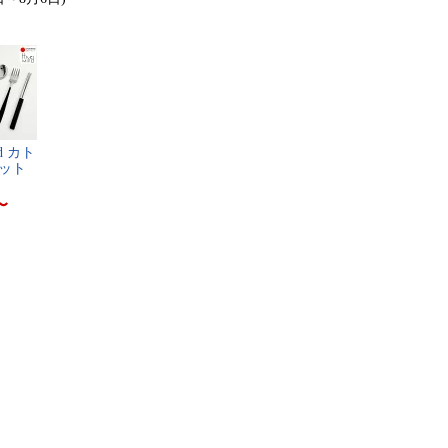
n​d​ ​カ​ト​
​ト​ ​
〜