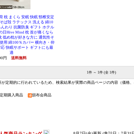
荷 枕 まくら 安眠 快眠 頸椎安定
 そば殻 ラテックス 洗える 綿10
 ふんわり 抗菌防臭 ギフト ホテル
日Hive Mind 枕 首が痛くなら
枕 低め枕が好きな方に 通気性そ
用 綿100％カバー 横向き・仰
応 快眠サポート ギフトにも最
適
990円
送料無料
1件 ～ 1件 (全 1件)
新が定期的に行われているため、検索結果が実際の商品ページの内容（価格、
定期購入商品
頒布会商品
人気商品ランキング
8月7日(金)更新 (集計日：7月31