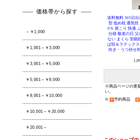
送料無料 365日出
型 低め枕 通気性
0％ 肩こり 快適
仕様 敬老の日 父の
ない まくら 安眠
ば殻＆ラテックス使
向き・うつ伏せ対
1,
※商品ページの更
い。
※
予約商品
このショップの