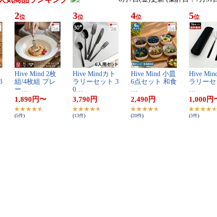
2
3
4
5
位
位
位
位
​
H​i​v​e​ ​M​i​n​d​ ​2​枚​
H​i​v​e​ ​M​i​n​d​カ​ト​
H​i​v​e​ ​M​i​n​d​ ​小​皿​
H​i​v​e​ ​M​i​
​
組​/​4​枚​組​ ​プ​レ​
ラ​リ​ー​セ​ッ​ト​ ​3​
6​点​セ​ッ​ト​ ​和​食​
ラ​リ​ー​セ​ッ
ー​…
0​…
…
…
1,890
円
〜
3,790
円
2,490
円
1,000
円
(
5
件
)
(
13
件
)
(
20
件
)
(
3
件
)