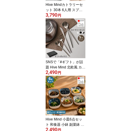
Hive Mindカトラリーセ
ット 30本 6人用 スプー
3,790
ン フォーク ナイフ デザ
円
ートフォーク デザートス
プーン ステンレス カト
ラリーセット レストラン
用 家庭用 プレゼント 洋
食器 ギフト お祝い
SNSで「#ギフト」が話
題 Hive Mind 北欧風 カト
2,490
ラリーセット 5本 ギフト
円
ボックス入り おしゃれな
ギフトに最適 18-8ステン
レス製 結婚祝い 引越し
祝い 開店祝い プレゼン
ト用にもおすすめ 食洗機
対応
Hive Mind 小皿6点セッ
ト 和食器 小鉢 副菜鉢 ソ
2,490
ース入れ 醤油皿 漬物皿
円