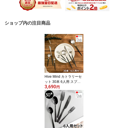
ショップ内の注目商品
Hive Mind カトラリーセ
ット 30本 6人用 スプー
3,690
ン フォーク ナイフ デザ
円
ートスプーン デザートフ
ォーク レストラン ディ
ナー デザート おしゃれ
食洗機対応 家庭用 来客
用 北欧風 プレゼン ギフ
ト お祝い