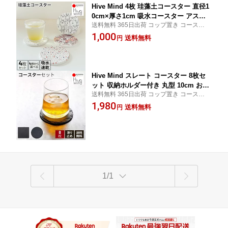
Hive Mind 4枚 珪藻土コースター 直径1
0cm×厚さ1cm 吸水コースター アスベ
送料無料 365日出荷 コップ置き コースター
スト不使用 吸水 速乾 丸型 お茶 茶托 コ
滑らない プレゼント ギフト 毎日にちょう
1,000
ーヒー お酒 ビール ハイボール 滑らな
送料無料
円
どいい、吸水コースター。
い キッチン雑貨 食器プレゼント お祝い
ギフト
Hive Mind スレート コースター 8枚セ
ット 収納ホルダー付き 丸型 10cm おし
送料無料 365日出荷 コップ置き コースター
ゃれ コースター お茶 茶托 コーヒー お
滑らない レディース メンズ 彼氏 プレゼン
1,980
酒 ビール ハイボール 高級 滑らない 誕
送料無料
円
ト ギフト ウイスキーが似合う、大人のコー
生日 プレゼント父の日 母の日 ギフト
スター。
1/1