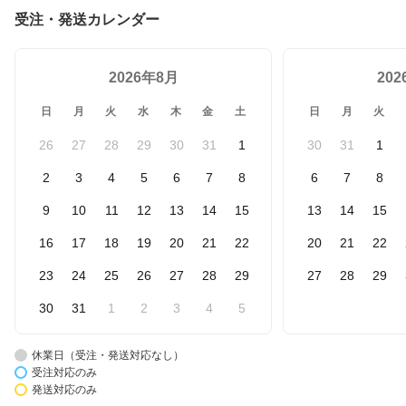
婚祝い 引っ越し祝い 食
受注・発送カレンダー
洗機対応
2026年8月
20
日
月
火
水
木
金
土
日
月
火
26
27
28
29
30
31
1
30
31
1
2
3
4
5
6
7
8
6
7
8
9
10
11
12
13
14
15
13
14
15
16
17
18
19
20
21
22
20
21
22
23
24
25
26
27
28
29
27
28
29
30
31
1
2
3
4
5
休業日（受注・発送対応なし）
受注対応のみ
発送対応のみ