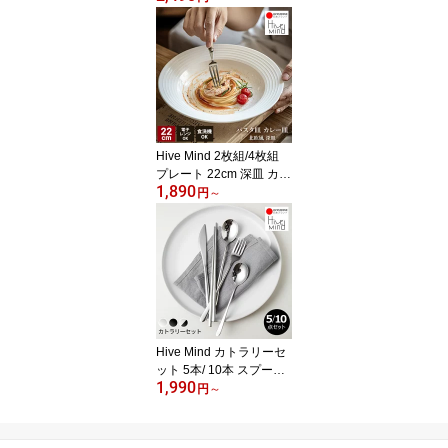
ボウル 和柄 うつわ 和食
器 カフェ風 かわいい 陶
器 おしゃれ プレゼント
結婚祝い 母の日 父の日
食洗機対応 電子レンジ対
応
Hive Mind 2枚組/4枚組
プレート 22cm 深皿 カレ
1,890
ー皿 パスタ皿 シチュー
円
～
皿 カトラリー おしゃれ
北欧 洋食器 ディナープ
レート陶器 食洗機対応
実用的 新生活 引っ越し
母の日 父の日 プレゼン
ト 贈り物
Hive Mind カトラリーセ
ット 5本/ 10本 スプーン
1,990
フォーク ナイフ お箸 デ
円
～
ザートスプーン 18-8ステ
ンレス 北欧風 食器セッ
ト ギフト プレゼント 結