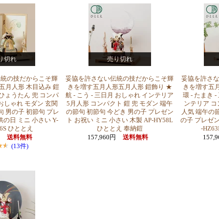
り切れ
売り切れ
伝統の技だからこそ輝
妥協を許さない伝統の技だからこそ輝
妥協を許さ
五月人形 木目込み 鎧
きを増す五月人形五月人形 鎧飾り ★
きを増す五月
- ひょうたん 兜 コンパ
航 - こう - 三日月 おしゃれ インテリア
環 - たまき 
おしゃれ モダン 玄関
5月人形 コンパクト 鎧 兜 モダン 端午
ンテリア コ
句 男の子 初節句 プレ
の節句 初節句 今どき 男の子 プレゼン
人気 端午の節
の日 ミニ 小さい Y-
ト お祝い ミニ 小さい 木製 AP-HY58L
の子 プレゼン
16S ひととえ
ひととえ 奉納鎧
-HZ
円
送料無料
157,960円
送料無料
157,
(13件)