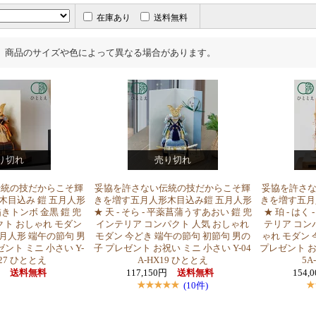
在庫あり
送料無料
、商品のサイズや色によって異なる場合があります。
り切れ
売り切れ
伝統の技だからこそ輝
妥協を許さない伝統の技だからこそ輝
妥協を許さ
木目込み 鎧 五月人形
きを増す五月人形木目込み鎧 五月人形
きを増す五月
手描きトンボ 金黒 鎧 兜
★ 天 - そら - 平薬菖蒲うすあおい 鎧 兜
★ 珀 - はく
クト おしゃれ モダン
インテリア コンパクト 人気 おしゃれ
テリア コン
5月人形 端午の節句 男
モダン 今どき 端午の節句 初節句 男の
ゃれ モダン 
ント ミニ 小さい Y-
子 プレゼント お祝い ミニ 小さい Y-04
プレゼント お
W27 ひととえ
A-HX19 ひととえ
5A
円
送料無料
117,150円
送料無料
154,
(10件)