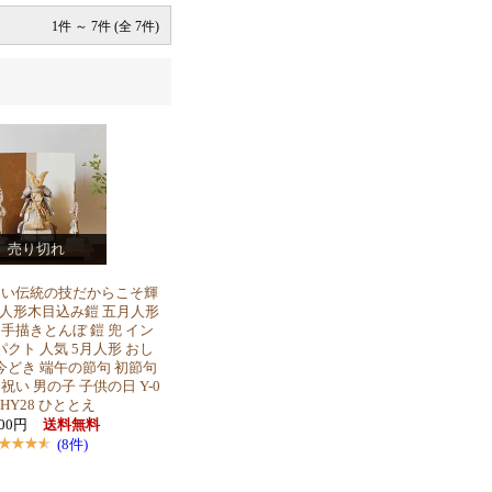
1件 ～ 7件 (全 7件)
売り切れ
ない伝統の技だからこそ輝
人形木目込み鎧 五月人形
 - 手描きとんぼ 鎧 兜 イン
パクト 人気 5月人形 おし
今どき 端午の節句 初節句
祝い 男の子 子供の日 Y-0
-HY28 ひととえ
000円
送料無料
(8件)