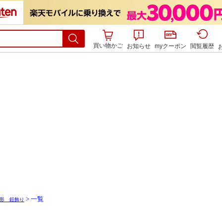
買い物かご
お知らせ
myクーポン
閲覧履歴
> 一覧
形 鎧飾り