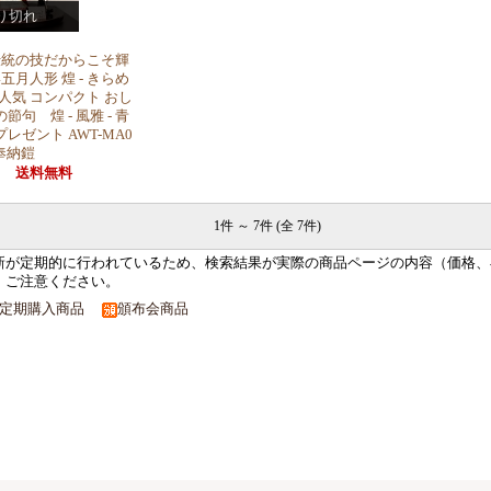
り切れ
伝統の技だからこそ輝
月人形 煌 - きらめ
 鎧 人気 コンパクト おし
節句 煌 - 風雅 - 青
プレゼント AWT-MA0
 奉納鎧
円
送料無料
1件 ～ 7件 (全 7件)
新が定期的に行われているため、検索結果が実際の商品ページの内容（価格、
。ご注意ください。
定期購入商品
頒布会商品