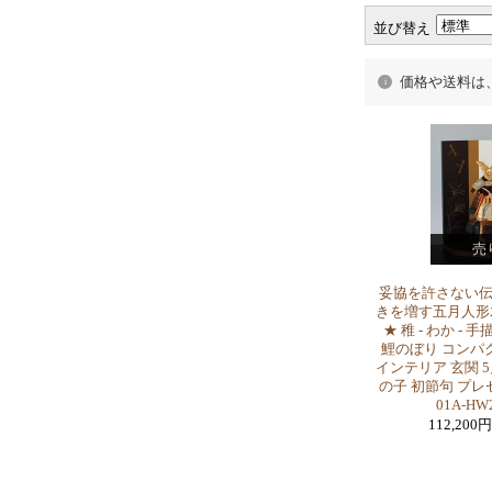
並び替え
価格や送料は
売
妥協を許さない
きを増す五月人形
★ 稚 - わか - 
鯉のぼり コンパ
インテリア 玄関 
の子 初節句 プレゼ
01A-H
112,200