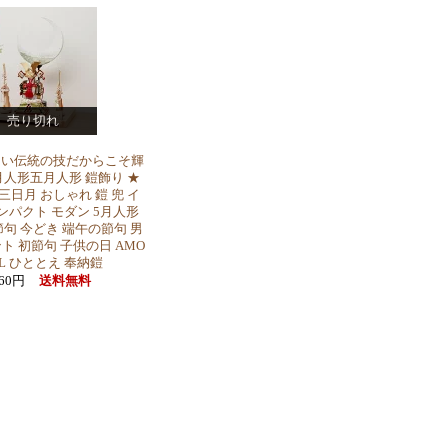
売り切れ
ない伝統の技だからこそ輝
人形五月人形 鎧飾り ★
- 三日月 おしゃれ 鎧 兜 イ
ンパクト モダン 5月人形
句 今どき 端午の節句 男
ト 初節句 子供の日 AMO
63L ひととえ 奉納鎧
960円
送料無料