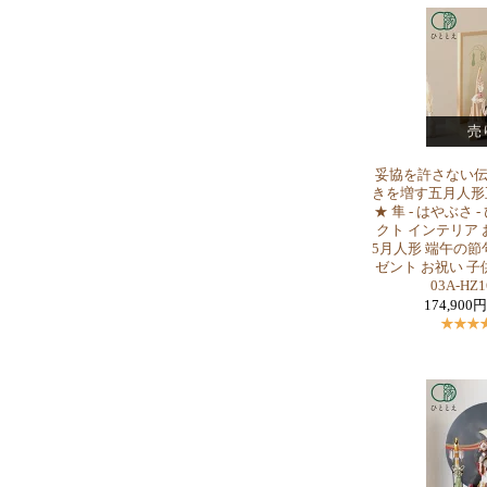
売
妥協を許さない
きを増す五月人形
★ 隼 - はやぶさ 
クト インテリア 
5月人形 端午の節
ゼント お祝い 子供
03A-HZ
174,900