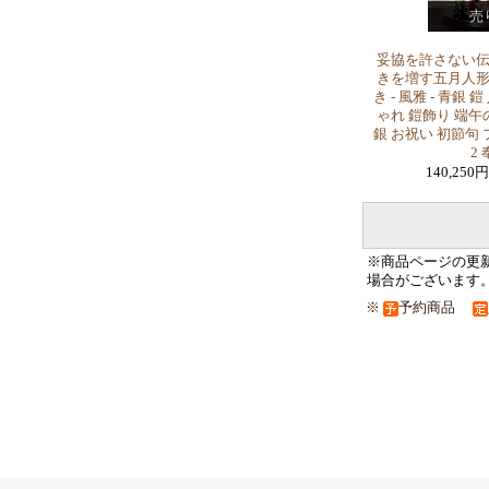
売
妥協を許さない
きを増す五月人形五
き - 風雅 - 青銀
ゃれ 鎧飾り 端午の
銀 お祝い 初節句 
2
140,250
※商品ページの更
場合がございます
※
予約商品